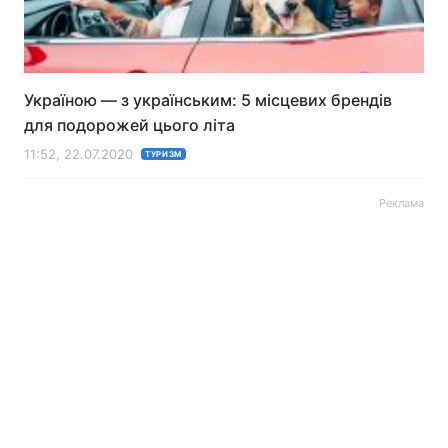
Лонгріди
Відео з Youtube
Статті
Україною — з українським: 5 місцевих брендів
для подорожей цього літа
Інтерв'ю
Думки
11:52, 22.07.2020
ТУРИЗМ
Архів
Вакансії
Реклама
Контакти
Послуги