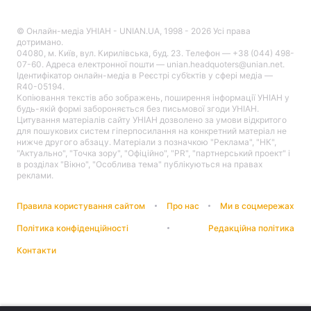
Тема оформлення
© Онлайн-медіа УНІАН - UNIAN.UA, 1998 - 2026 Усі права
дотримано.
04080, м. Київ, вул. Кирилівська, буд. 23. Телефон — +38 (044) 498-
07-60. Адреса електронної пошти — unian.headquoters@unian.net.
Ідентифікатор онлайн-медіа в Реєстрі суб’єктів у сфері медіа —
R40-05194.
Копіювання текстів або зображень, поширення інформації УНІАН у
будь-якій формі забороняється без письмової згоди УНІАН.
Цитування матеріалів сайту УНІАН дозволено за умови відкритого
для пошукових систем гіперпосилання на конкретний матеріал не
нижче другого абзацу. Матеріали з позначкою "Реклама", "НК",
"Актуально", "Точка зору", "Офіційно", "PR", "партнерський проект" і
в розділах "Вікно", "Особлива тема" публікуються на правах
реклами.
Правила користування сайтом
Про нас
Ми в соцмережах
Політика конфіденційності
Редакційна політика
Контакти