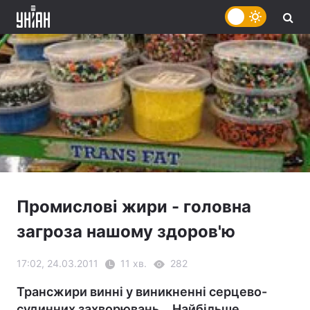
Промислові жири - головна
загроза нашому здоров'ю
17:02, 24.03.2011
11 хв.
282
Трансжири винні у виникненні серцево-
судинних захворювань... Найбільше