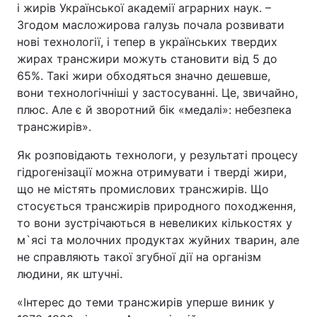
і жирів Української академії аграрних наук. –
Згодом масложирова галузь почала розвивати
нові технології, і тепер в українських твердих
жирах трансжири можуть становити від 5 до
65%. Такі жири обходяться значно дешевше,
вони технологічніші у застосуванні. Це, звичайно,
плюс. Але є й зворотний бік «медалі»: небезпека
трансжирів».
Як розповідають технологи, у результаті процесу
гідрогенізації можна отримувати і тверді жири,
що не містять промислових трансжирів. Що
стосується трансжирів природного походження,
то вони зустрічаються в невеликих кількостях у
м`ясі та молочних продуктах жуйних тварин, але
не справляють такої згубної дії на організм
людини, як штучні.
«Інтерес до теми трансжирів уперше виник у