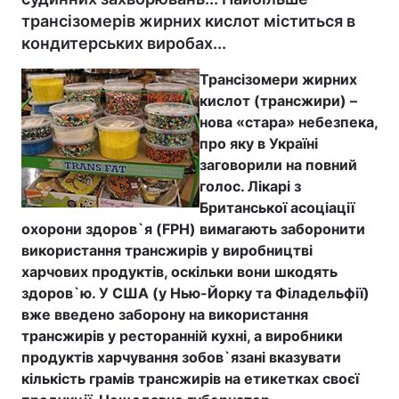
трансізомерів жирних кислот міститься в
кондитерських виробах...
Трансізомери жирних
кислот (трансжири) –
нова «стара» небезпека,
про яку в Україні
заговорили на повний
голос. Лікарі з
Британської асоціації
охорони здоров`я (FPH) вимагають заборонити
використання трансжирів у виробництві
харчових продуктів, оскільки вони шкодять
здоров`ю. У США (у Нью-Йорку та Філадельфії)
вже введено заборону на використання
трансжирів у ресторанній кухні, а виробники
продуктів харчування зобов`язані вказувати
кількість грамів трансжирів на етикетках своєї