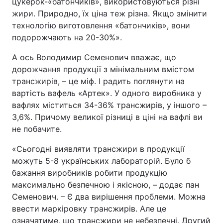
цукерок-«батончиків», використовуються різні
жири. Природно, їх ціна теж різна. Якщо змінити
технологію виготовлення «батончиків», вони
подорожчають на 20-30%».
А ось Володимир Семенович вважає, що
дорожчання продукції з мінімальним вмістом
трансжирів, – це міф. І радить поглянути на
вартість вафель «Артек». У одного виробника у
вафлях міститься 34-36% трансжирів, у іншого –
3,6%. Причому великої різниці в ціні на вафлі ви
не побачите.
«Сьогодні виявляти трансжири в продукції
можуть 5-8 українських лабораторій. Було б
бажання виробників робити продукцію
максимально безпечною і якісною, – додає пан
Семенович. – Є два вирішення проблеми. Можна
ввести маркіровку трансжирів. Але це
означатиме, що трансжири не небезпечні. Другий