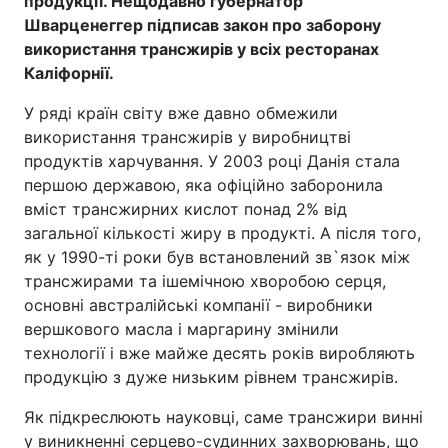
продукції. Нещодавно губернатор
Шварценеггер підписав закон про заборону
використання трансжирів у всіх ресторанах
Каліфорнії.
Головна
Війна
У ряді країн світу вже давно обмежили
Україна
Політика
використання трансжирів у виробництві
продуктів харчування. У 2003 році Данія стала
Економіка
Світ
першою державою, яка офіційно заборонила
вміст трансжирних кислот понад 2% від
Спорт
Наука
загальної кількості жиру в продукті. А після того,
як у 1990-ті роки був встановлений зв`язок між
Техно і зв'язок
Лайт
трансжирами та ішемічною хворобою серця,
основні австралійські компанії - виробники
Зброя
Інциденти
вершкового масла і маргарину змінили
Здоров'я
Туризм
технології і вже майже десять років виробляють
продукцію з дуже низьким рівнем трансжирів.
Цікавинки
Погода
Як підкреслюють науковці, саме трансжири винні
Екологія
Регіони
у виникненні серцево-судинних захворювань, що