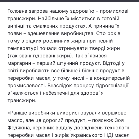
Тема оформлення
Головна загроза нашому здоров`ю – промислові
трансжири. Найбільше їх міститься в готовій
випічці та смажених продуктах. А причина їх
появи – здешевлення виробництва. Сто років
тому з рідких рослинних жирів при певній
температурі почали отримувати тверді жири
(так звані гідровані жири). Так з`явився
маргарин – перший штучний продукт. Відтоді у
світі виробляють все більше і більше продуктів
переробки масел, у тому числі – в кондитерській
промисловості. Внаслідок процесу гідрогенізації
з`являються і небезпечні для здоров`я
трансжири.
«Раніше виробники використовували вершкове
масло, але це дорогий продукт, – пояснює Зоя
Федякіна, керівник відділу досліджень технології
переробки масел і жирів Українського НДІ масел