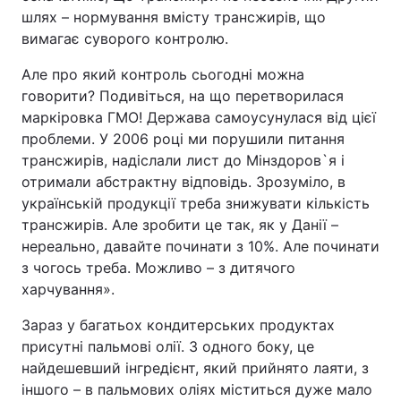
шлях – нормування вмісту трансжирів, що
вимагає суворого контролю.
Але про який контроль сьогодні можна
говорити? Подивіться, на що перетворилася
маркіровка ГМО! Держава самоусунулася від цієї
проблеми. У 2006 році ми порушили питання
трансжирів, надіслали лист до Мінздоров`я і
отримали абстрактну відповідь. Зрозуміло, в
українській продукції треба знижувати кількість
трансжирів. Але зробити це так, як у Данії –
нереально, давайте починати з 10%. Але починати
з чогось треба. Можливо – з дитячого
харчування».
Зараз у багатьох кондитерських продуктах
присутні пальмові олії. З одного боку, це
найдешевший інгредієнт, який прийнято лаяти, з
іншого – в пальмових оліях міститься дуже мало