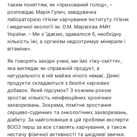
таким поняттям, як «прихований голод», –
розповідає Марія Гулич, завідувачка
лабораторією гігієни харчування Інституту гігієни
і медичної екології ім. О.М. Марзєєва АМН
України. – Ми з`їдаємо, здавалося б, необхідну
кількість їжі, а організм недоотримує мінерали і
вітаміни».
Як говорять західні учені, ми їмо «їжу-сміття»,
яка виглядає як справжній продукт, а
натурального в ній майже нічого немає. Деякі
продукти складаються з безлічі харчових
добавок. Який підсумок? З кожним роком
зростає кількість неінфекційних хронічних
захворювань. Зокрема, помітне зростання
серцево-судинних та онкологічних захворювань,
діабету. За найголовніше в цій проблемі експерти
ВООЗ перш за все ставлять харчування, а також
нестачу фізичної активності та шкідливі звички.