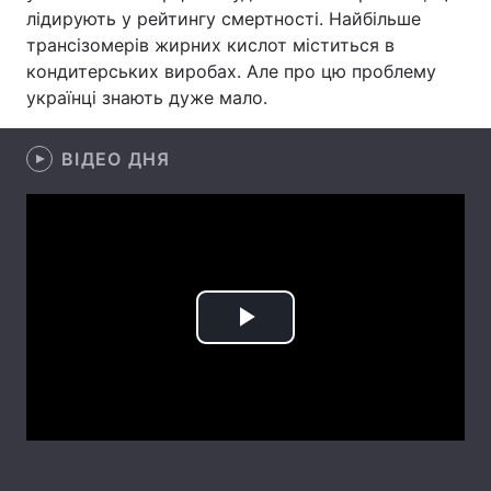
лідирують у рейтингу смертності. Найбільше
Лонгріди
трансізомерів жирних кислот міститься в
кондитерських виробах. Але про цю проблему
українці знають дуже мало.
Відео з Youtube
Статті
Інтерв'ю
Думки
ВІДЕО ДНЯ
Архів
Вакансії
Контакти
Послуги
Play
Video