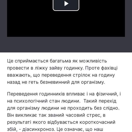
Play
Video
Головна
Війна
Україна
Політика
Економіка
Світ
Це сприймається багатьма як можливість
Спорт
Наука
провести в ліжку зайву годинку. Проте фахівці
вважають, що переведення стрілок на годину
Техно і зв'язок
Лайт
назад не геть безневинний для організму.
Зброя
Інциденти
Переведення годинників впливає і на фізичний, і
на психологічний стан людини. Такий перехід
Здоров'я
Туризм
для організму людини не проходить без слідно.
Він викликає так званий часовий стрес, в
Цікавинки
Погода
результаті якого відбувається короткочасний
збій, - діасинхроноз. Це означає, що наш
Екологія
Регіони