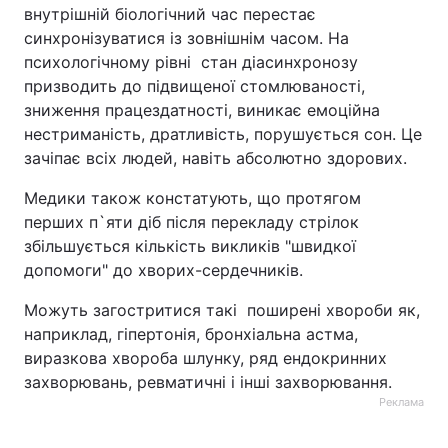
внутрішній біологічний час перестає
Лонгріди
синхронізуватися із зовнішнім часом. На
психологічному рівні стан діасинхронозу
призводить до підвищеної стомлюваності,
Відео з Youtube
Статті
зниження працездатності, виникає емоційна
нестриманість, дратливість, порушується сон. Це
Інтерв'ю
Думки
зачіпає всіх людей, навіть абсолютно здорових.
Архів
Вакансії
Медики також констатують, що протягом
перших п`яти діб після перекладу стрілок
Контакти
збільшується кількість викликів "швидкої
допомоги" до хворих-сердечників.
Послуги
Можуть загостритися такі поширені хвороби як,
наприклад, гіпертонія, бронхіальна астма,
виразкова хвороба шлунку, ряд ендокринних
захворювань, ревматичні і інші захворювання.
Реклама