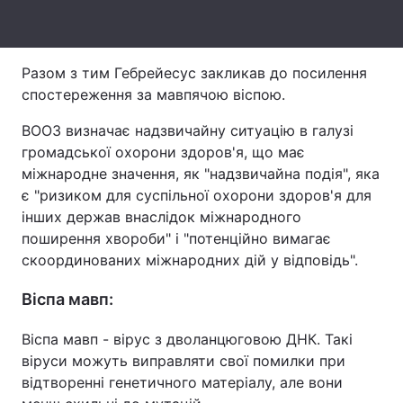
Тема оформлення
Разом з тим Гебрейесус закликав до посилення
спостереження за мавпячою віспою.
ВООЗ визначає надзвичайну ситуацію в галузі
громадської охорони здоров'я, що має
міжнародне значення, як "надзвичайна подія", яка
є "ризиком для суспільної охорони здоров'я для
інших держав внаслідок міжнародного
поширення хвороби" і "потенційно вимагає
скоординованих міжнародних дій у відповідь".
Віспа мавп:
Віспа мавп - вірус з дволанцюговою ДНК. Такі
віруси можуть виправляти свої помилки при
відтворенні генетичного матеріалу, але вони