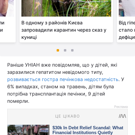
пи
В одному з районів Києва
Від гіп
ли
запровадили карантин через сказ у
стало 
куниці
дефіцит
Раніше УНІАН вже повідомляв, що у дітей, які
заразилися гепатитом невідомого типу,
розвивається гостра печінкова недостатність
. У
6% випадках, станом на травень, дітям була
потрібна трансплантація печінки, 9 дітей
померли.
Реклама