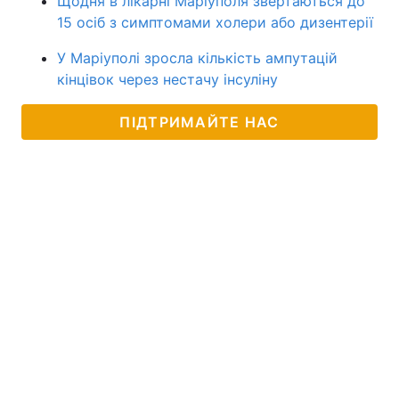
Щодня в лікарні Маріуполя звертаються до
15 осіб з симптомами холери або дизентерії
У Маріуполі зросла кількість ампутацій
кінцівок через нестачу інсуліну
ПІДТРИМАЙТЕ НАС