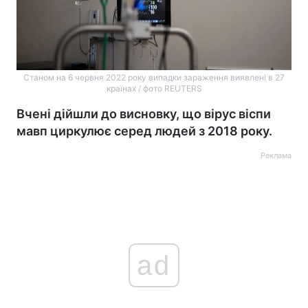
Станом на 6 червня 2022 року випадки зараження виявлені в 27
країнах / фото REUTERS
Вчені дійшли до висновку, що вірус віспи
мавп циркулює серед людей з 2018 року.
Реклама
ad