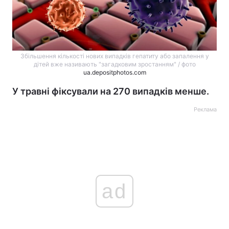
Збільшення кількості нових випадків гепатиту або запалення у
дітей вже називають "загадковим зростанням" / фото
ua.depositphotos.com
У травні фіксували на 270 випадків менше.
Реклама
ad