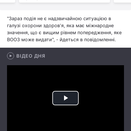
Лонгріди
"Зараз подія не є надзвичайною ситуацією в
галузі охорони здоров'я, яка має міжнародне
Відео з Youtube
Статті
значення, що є вищим рівнем попередження, яке
ВООЗ може видати", - йдеться в повідомленні.
Інтерв'ю
Думки
Архів
Вакансії
ВІДЕО ДНЯ
Контакти
Послуги
Play
Video