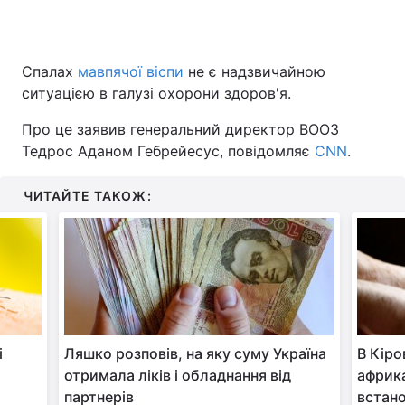
Спалах
мавпячої віспи
не є надзвичайною
Головна
Війна
ситуацією в галузі охорони здоров'я.
Україна
Політика
Про це заявив генеральний директор ВООЗ
Тедрос Аданом Гебрейесус, повідомляє
CNN
.
Економіка
Світ
ЧИТАЙТЕ ТАКОЖ:
Спорт
Наука
Техно і зв'язок
Лайт
Зброя
Інциденти
Здоров'я
Туризм
і
Ляшко розповів, на яку суму Україна
В Кіро
Цікавинки
Погода
отримала ліків і обладнання від
африка
Екологія
партнерів
Регіони
встан