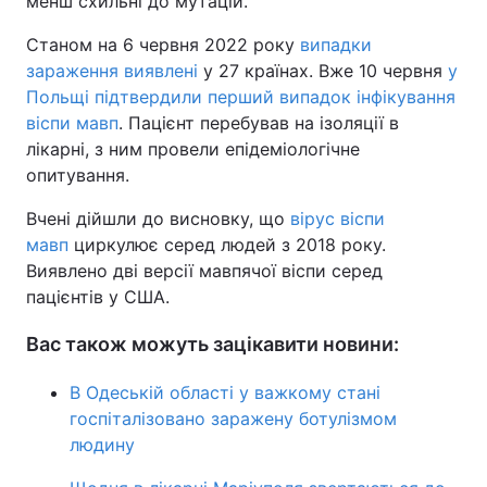
менш схильні до мутацій.
Станом на 6 червня 2022 року
випадки
зараження виявлені
у 27 країнах. Вже 10 червня
у
Польщі підтвердили перший випадок інфікування
віспи мавп
. Пацієнт перебував на ізоляції в
лікарні, з ним провели епідеміологічне
опитування.
Вчені дійшли до висновку, що
вірус віспи
мавп
циркулює серед людей з 2018 року.
Виявлено дві версії мавпячої віспи серед
пацієнтів у США.
Вас також можуть зацікавити новини:
В Одеській області у важкому стані
госпіталізовано заражену ботулізмом
людину