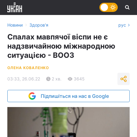
›
Новини
Здоров'я
рус
Спалах мавпячої віспи не є
надзвичайною міжнародною
ситуацією - ВООЗ
ОЛЕНА КОВАЛЕНКО
03:33, 26.06.22
2 хв.
3645
Підпишіться на нас в Google