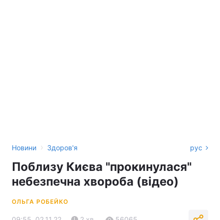
›
Новини
Здоров'я
рус
Поблизу Києва "прокинулася"
небезпечна хвороба (відео)
ОЛЬГА РОБЕЙКО
09:55, 02.11.22
2 хв.
56065