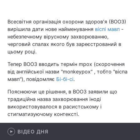
Всесвітня організація охорони здоров'я (ВООЗ)
Головна
Війна
вирішила дати нове найменування
віспі мавп
-
небезпечному вірусному захворюванню,
Україна
Політика
черговий спалах якого був зареєстрований в
цьому році.
Економіка
Світ
Тепер ВООЗ вводить термін mpox (скорочення
Спорт
Наука
від англійської назви "monkeypox" , тобто "віспа
мавп"), повідомляє
Бі-бі-сі
.
Техно і зв'язок
Лайт
Пояснюючи це рішення, в ВООЗ заявили що
Зброя
Інциденти
традиційна назва захворювання іноді
використовувалося в расистському і
Здоров'я
Туризм
стигматизуючому контексті.
Цікавинки
Погода
ВІДЕО ДНЯ
Екологія
Регіони