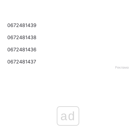
0672481439
0672481438
0672481436
0672481437
Реклама
ad