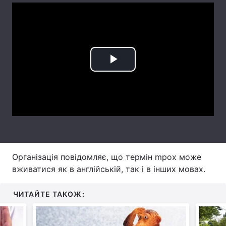
Лонгріди
Відео з Youtube
Статті
Play
Інтерв'ю
Думки
Video
Архів
Вакансії
Контакти
Послуги
Організація повідомляє, що термін mpox може
вживатися як в англійській, так і в інших мовах.
ЧИТАЙТЕ ТАКОЖ: