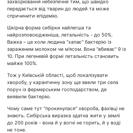
захворювання небезпечне тим, що швидко
передається від тварин до людей та може
спричинити епідемію.
Шкірна форма сибірки найлегша та
найрозповсюдженіша, летальність - до 50%.
Важка – це коли людина "хапає" бактерію із
зараженим молоком чи м’ясом. Вона "вбиває" 9 із
10. При легеневій формі летальність становить
майже 100%.
Тож у Київській області, щоб локалізувати
хворобу, у карантинну зону ще ввели три села
поруч із фермерським господарством, де
виявили бактерію.
Чому саме тут "прокинулася" хвороба, фахівці не
знають. Сибірська виразка здатна жити у землі
до 200 років - вона й у вогні не горить, й у воді
не тоне.