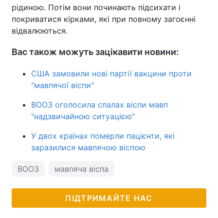
рідиною. Потім вони починають підсихати і
покриватися кірками, які при повному загоєнні
відвалюються.
Вас також можуть зацікавити новини:
США замовили нові партії вакцини проти
"мавпячої віспи"
ВООЗ оголосила спалах віспи мавп
"надзвичайною ситуацією"
У двох країнах померли пацієнти, які
заразилися мавпячою віспою
ВООЗ
мавпяча віспа
ПІДТРИМАЙТЕ НАС