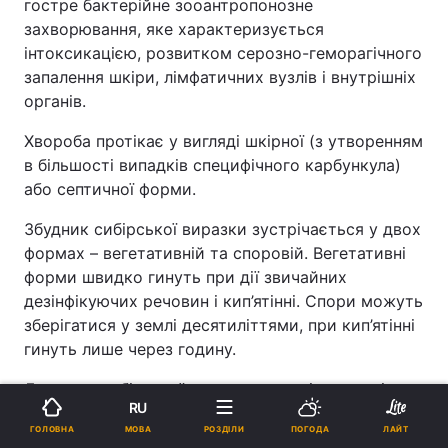
гостре бактерійне зооантропонозне
захворювання, яке характеризується
інтоксикацією, розвитком серозно-геморагічного
запалення шкіри, лімфатичних вузлів і внутрішніх
органів.
Хвороба протікає у вигляді шкірної (з утворенням
в більшості випадків специфічного карбункула)
або септичної форми.
Збудник сибірської виразки зустрічається у двох
формах – вегетативній та споровій. Вегетативні
форми швидко гинуть при дії звичайних
дезінфікуючих речовин і кип’ятінні. Спори можуть
зберігатися у землі десятиліттями, при кип’ятінні
гинуть лише через годину.
Джерело сибірської виразки - хворі домашні
RU
тварини. Найчастіше передається контактним
МОВА
ГОЛОВНА
РОЗДІЛИ
ПОГОДА
ЛАЙТ
шляхом.