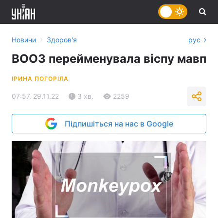
›
Новини
Здоров'я
рус
ВООЗ перейменувала віспу мавп
ІРИНА ПОГОРІЛА
07:57, 29.11.22
3 хв.
2259
Підпишіться на нас в Google