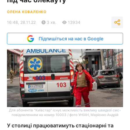
ОЛЕНА КОВАЛЕНКО
16:48, 28.11.22
3 хв.
13934
Підпишіться на нас в Google
Для абонентів "Київстар" існує можливість виклику швидкої смс-
повідомленням на номер 10003 / фото УНІАН, Марієнко Андрій
У столиці працюватимуть стаціонарні та