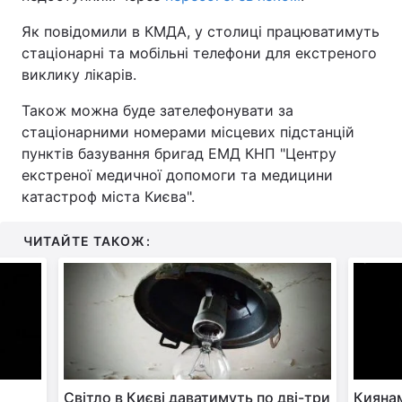
Як повідомили в КМДА, у столиці працюватимуть
стаціонарні та мобільні телефони для екстреного
виклику лікарів.
Також можна буде зателефонувати за
стаціонарними номерами місцевих підстанцій
пунктів базування бригад ЕМД КНП "Центру
екстреної медичної допомоги та медицини
катастроф міста Києва".
ЧИТАЙТЕ ТАКОЖ:
Світло в Києві даватимуть по дві-три
Кияна