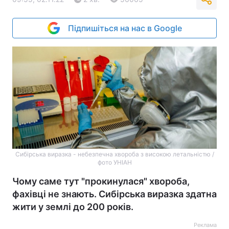
Підпишіться на нас в Google
Сибірська виразка - небезпечна хвороба з високою летальністю /
фото УНІАН
Чому саме тут "прокинулася" хвороба,
фахівці не знають. Сибірська виразка здатна
жити у землі до 200 років.
Реклама