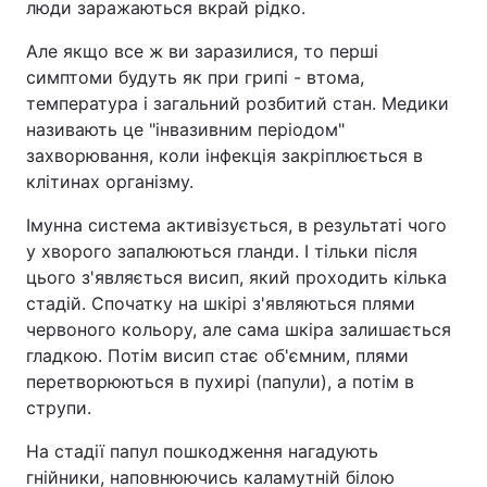
люди заражаються вкрай рідко.
Але якщо все ж ви заразилися, то перші
симптоми будуть як при грипі - втома,
температура і загальний розбитий стан. Медики
називають це "інвазивним періодом"
захворювання, коли інфекція закріплюється в
клітинах організму.
Імунна система активізується, в результаті чого
у хворого запалюються гланди. І тільки після
цього з'являється висип, який проходить кілька
стадій. Спочатку на шкірі з'являються плями
червоного кольору, але сама шкіра залишається
гладкою. Потім висип стає об'ємним, плями
перетворюються в пухирі (папули), а потім в
струпи.
На стадії папул пошкодження нагадують
гнійники, наповнюючись каламутній білою