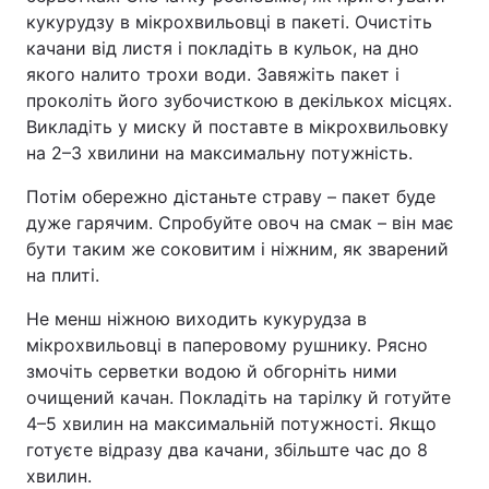
кукурудзу в мікрохвильовці в пакеті. Очистіть
качани від листя і покладіть в кульок, на дно
якого налито трохи води. Завяжіть пакет і
проколіть його зубочисткою в декількох місцях.
Викладіть у миску й поставте в мікрохвильовку
на 2–3 хвилини на максимальну потужність.
Потім обережно дістаньте страву – пакет буде
дуже гарячим. Спробуйте овоч на смак – він має
бути таким же соковитим і ніжним, як зварений
на плиті.
Не менш ніжною виходить кукурудза в
мікрохвильовці в паперовому рушнику. Рясно
змочіть серветки водою й обгорніть ними
очищений качан. Покладіть на тарілку й готуйте
4–5 хвилин на максимальній потужності. Якщо
готуєте відразу два качани, збільште час до 8
хвилин.