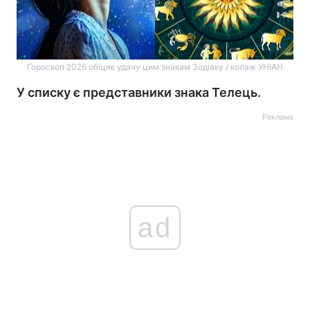
Гороскоп 2026 обіцяє удачу цим знакам Зодіаку / колаж УНІАН
У списку є представники знака Телець.
Реклама
ad