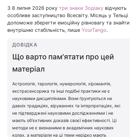
З 8 липня 2026 року
три знаки Зодіаку
відчують
особливе заступництво Всесвіту. Місяць у Тельці
допоможе зберегти емоційну рівновагу та знайти
Головна
Війна
внутрішню стабільність, пише
YourTango
.
Україна
Політика
ДОВІДКА
Економіка
Світ
Що варто пам'ятати про цей
Спорт
Наука
матеріал
Техно і зв'язок
Лайт
Астрологія, тарологія, нумерологія, хіромантія,
екстрасенсорика та інші подібні практики не є
Зброя
Інциденти
науковими дисциплінами. Вони ґрунтуються на
давніх традиціях, віруваннях та інтерпретаціях, які
Здоров'я
Туризм
не підтверджені науковими дослідженнями і не
Цікавинки
мають об'єктивних доказів своєї ефективності. Ці
Погода
методи не є визнаними в академічних наукових
Екологія
Регіони
колах, а матеріали на ці теми нерідко мають