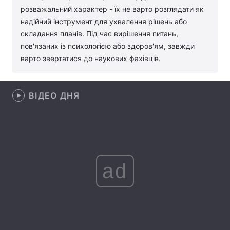
розважальний характер - їх не варто розглядати як
Лонгріди
надійний інструмент для ухвалення рішень або
складання планів. Під час вирішення питань,
пов'язаних із психологією або здоров'ям, завжди
Відео з Youtube
Статті
варто звертатися до наукових фахівців.
Інтерв'ю
Думки
Архів
Вакансії
ВІДЕО ДНЯ
Контакти
Послуги
ad