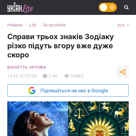
›
›
Новини
Lite
Астрологія
рус
Справи трьох знаків Зодіаку
різко підуть вгору вже дуже
скоро
ВІОЛЕТТА ОРЛОВА
14:27, 07.07.26
3 хв.
18482
Підпишіться на нас в Google