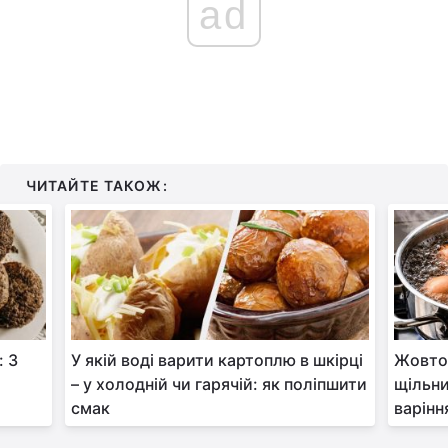
ad
ЧИТАЙТЕ ТАКОЖ:
: 3
У якій воді варити картоплю в шкірці
Жовток
– у холодній чи гарячій: як поліпшити
щільни
смак
варінн