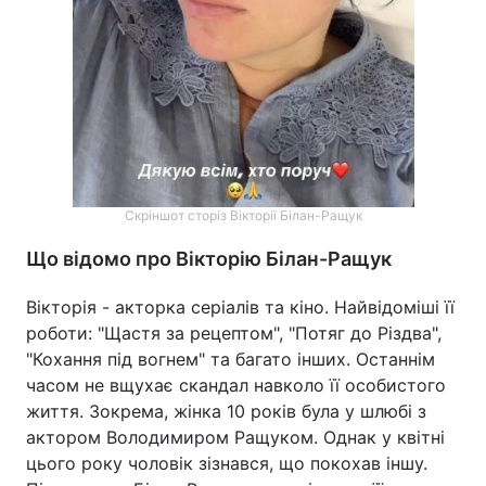
Скріншот сторіз Вікторії Білан-Ращук
Що відомо про Вікторію Білан-Ращук
Вікторія - акторка серіалів та кіно. Найвідоміші її
роботи: "Щастя за рецептом", "Потяг до Різдва",
"Кохання під вогнем" та багато інших. Останнім
часом не вщухає скандал навколо її особистого
життя. Зокрема, жінка 10 років була у шлюбі з
актором Володимиром Ращуком. Однак у квітні
цього року чоловік зізнався, що покохав іншу.