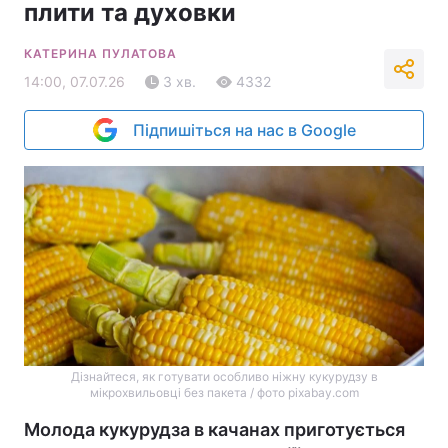
плити та духовки
КАТЕРИНА ПУЛАТОВА
14:00, 07.07.26
3 хв.
4332
Підпишіться на нас в Google
Дізнайтеся, як готувати особливо ніжну кукурудзу в
мікрохвильовці без пакета / фото pixabay.com
Молода кукурудза в качанах приготується