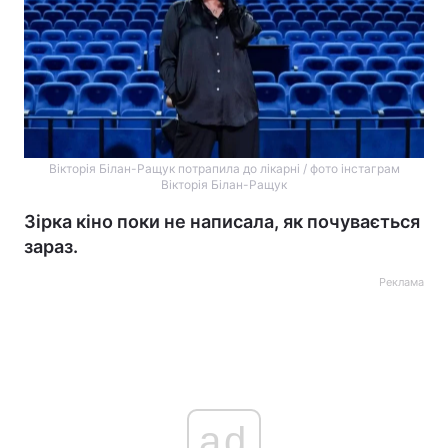
Вікторія Білан-Ращук потрапила до лікарні / фото інстаграм
Вікторія Білан-Ращук
Зірка кіно поки не написала, як почувається
зараз.
Реклама
ad