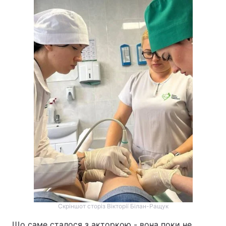
Скріншот сторіз Вікторії Білан-Ращук
Що саме сталося з акторкою - вона поки не