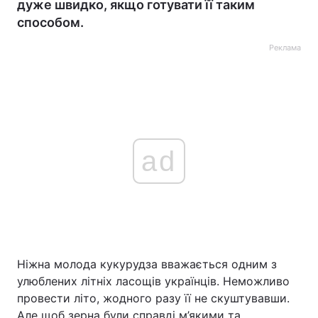
дуже швидко, якщо готувати її таким
способом.
Реклама
ad
Ніжна молода кукурудза вважається одним з
улюблених літніх ласощів українців. Неможливо
провести літо, жодного разу її не скуштувавши.
Але щоб зерна були справді м’якими та