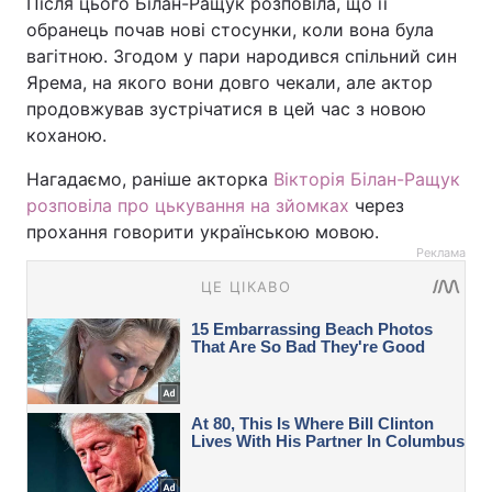
Після цього Білан-Ращук розповіла, що її
обранець почав нові стосунки, коли вона була
вагітною. Згодом у пари народився спільний син
Ярема, на якого вони довго чекали, але актор
продовжував зустрічатися в цей час з новою
коханою.
Нагадаємо, раніше акторка
Вікторія Білан-Ращук
розповіла про цькування на зйомках
через
прохання говорити українською мовою.
Реклама