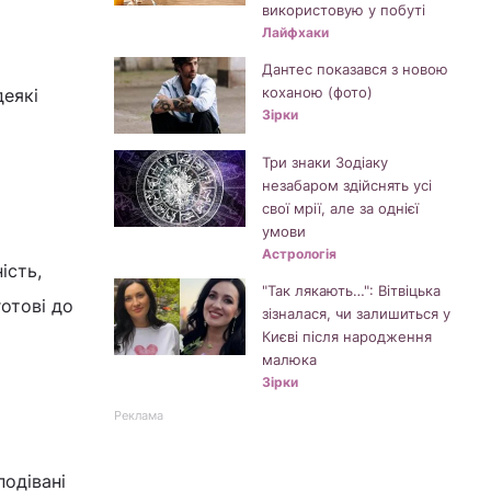
використовую у побуті
Лайфхаки
Дантес показався з новою
коханою (фото)
деякі
Зірки
Три знаки Зодіаку
незабаром здійснять усі
свої мрії, але за однієї
умови
Астрологія
ість,
"Так лякають…": Вітвіцька
готові до
зізналася, чи залишиться у
Києві після народження
малюка
Зірки
Реклама
подівані