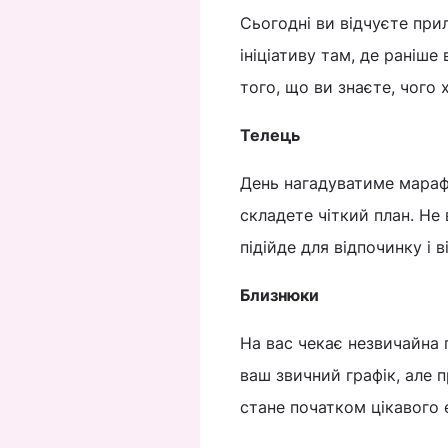
Сьогодні ви відчуєте при
ініціативу там, де раніше
того, що ви знаєте, чого 
Телець
День нагадуватиме марафо
складете чіткий план. Не
підійде для відпочинку і в
Близнюки
На вас чекає незвичайна 
ваш звичний графік, але п
стане початком цікавого 