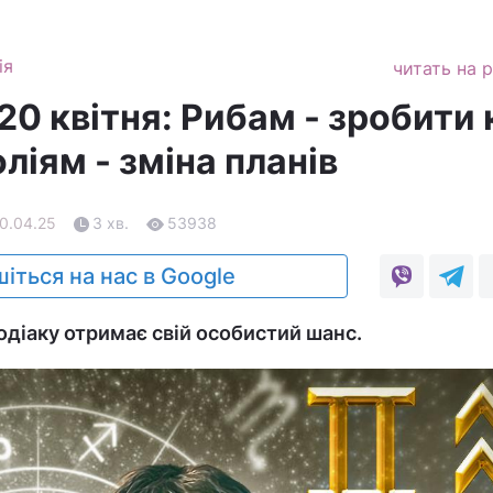
ія
читать на 
20 квітня: Рибам - зробити
ліям - зміна планів
20.04.25
3 хв.
53938
іться на нас в Google
одіаку отримає свій особистий шанс.