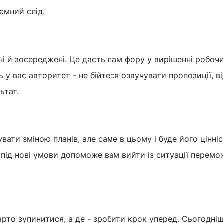
иємний слід.
ні й зосереджені. Це дасть вам фору у вирішенні робоч
у вас авторитет - не бійтеся озвучувати пропозиції, в
ьтат.
ати зміною планів, але саме в цьому і буде його цінні
 під нові умови допоможе вам вийти із ситуації перемо
варто зупинитися, а де - зробити крок уперед. Сьогодні