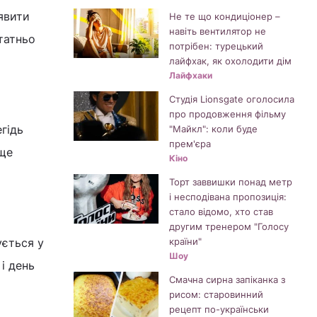
явити
Не те що кондиціонер –
навіть вентилятор не
статньо
потрібен: турецький
лайфхак, як охолодити дім
Лайфхаки
Студія Lionsgate оголосила
про продовження фільму
гідь
"Майкл": коли буде
прем'єра
аще
Кіно
Торт заввишки понад метр
і несподівана пропозиція:
стало відомо, хто став
другим тренером "Голосу
ується у
країни"
Шоу
і день
Смачна сирна запіканка з
рисом: старовинний
рецепт по-українськи