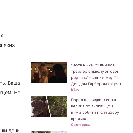
их
ід яких
"Люта нічка 2": вийшов
трейлер сиквелу хітової
різдвяної екшн-комедії з
сть. Ваша
Девідом Гарбором (відео)
Кіно
жцем. Не
Порожні грядки в серпні -
велика помилка: що з
ними робити після збору
врожаю
Сад-город
шній день