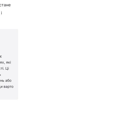
 стане
і
 є
х, які
і. Ці
ь
ень або
ди варто