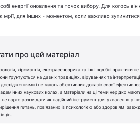
собі енергії оновлення та точок вибору. Для когось він
к мрії, для інших - моментом, коли важливо зупинитися 
ати про цей матеріал
рологія, хіромантія, екстрасенсорика та інші подібні практики не
ни ґрунтуються на давніх традиціях, віруваннях та інтерпретація
дослідженнями і не мають об'єктивних доказів своєї ефективност
адемічних наукових колах, а матеріали на ці теми нерідко мают
 не варто розглядати як надійний інструмент для ухвалення ріш
вирішення питань, пов'язаних із психологією або здоров'ям, завж
івців.