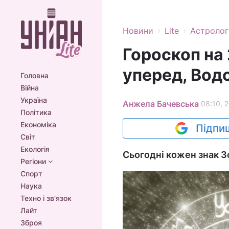
›
›
Новини
Lite
Астролог
Гороскоп на 
уперед, Водо
Головна
Війна
Україна
Анжела Бачевська
08:10, 
Політика
Економіка
Підпиш
Світ
Екологія
Сьогодні кожен знак З
Регіони
Спорт
Наука
Техно і зв'язок
Лайт
Зброя