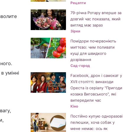
Рецепти
79-річна Ротару вперше за
зволите
довгий час показала, який
вигляд має зараз
Зірки
Помідори почервоніють
миттєво: чим поливати
кущі для швидкого
дозрівання
аного.
Сад-город
в умінні
Facebook, дрон і самокат у
XVII столітті: винаходи
Ореста із серіалу "Пригоди
козака Виговського", які
випередили час
Кіно
вагу,
Постійно купую одноразові
и,
пелюшки, хоча собак у
мене немає: ось як