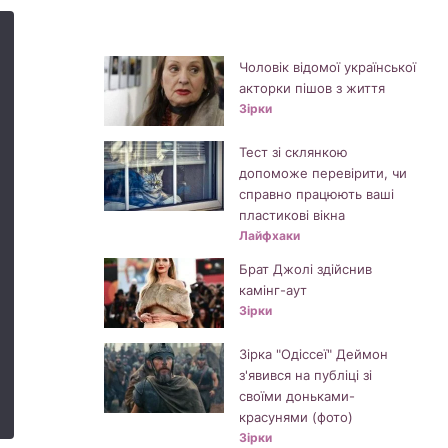
Чоловік відомої української
акторки пішов з життя
Зірки
Тест зі склянкою
допоможе перевірити, чи
справно працюють ваші
пластикові вікна
Лайфхаки
Брат Джолі здійснив
камінг-аут
Зірки
Зірка "Одіссеї" Деймон
з'явився на публіці зі
своїми доньками-
красунями (фото)
Зірки