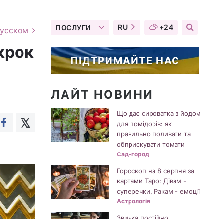
RU
+24
ПОСЛУГИ
русском
 крок
ПІДТРИМАЙТЕ НАС
ЛАЙТ НОВИНИ
Що дає сироватка з йодом
для помідорів: як
правильно поливати та
обприскувати томати
Сад-город
Гороскоп на 8 серпня за
картами Таро: Дівам -
суперечки, Ракам - емоції
Астрологія
Звичка постійно