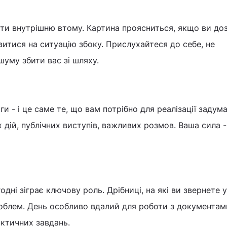
ути внутрішню втому. Картина проясниться, якщо ви до
витися на ситуацію збоку. Прислухайтеся до себе, не
уму збити вас зі шляху.
ги - і це саме те, що вам потрібно для реалізації задум
 дій, публічних виступів, важливих розмов. Ваша сила - 
ні зіграє ключову роль. Дрібниці, на які ви звернете у
блем. День особливо вдалий для роботи з документам
ктичних завдань.