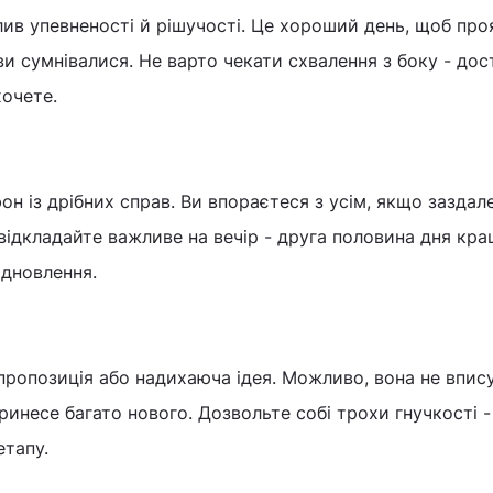
лив упевненості й рішучості. Це хороший день, щоб про
 ви сумнівалися. Не варто чекати схвалення з боку - до
хочете.
н із дрібних справ. Ви впораєтеся з усім, якщо заздале
 відкладайте важливе на вечір - друга половина дня кр
ідновлення.
пропозиція або надихаюча ідея. Можливо, вона не впис
ринесе багато нового. Дозвольте собі трохи гнучкості - 
етапу.