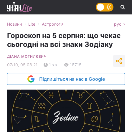
›
›
Новини
Lite
Астрологія
рус
Гороскоп на 5 серпня: що чекає
сьогодні на всі знаки Зодіаку
ДІАНА МОГИЛЄВИЧ
07:10, 05.08.21
1 хв.
18715
Підпишіться на нас в Google