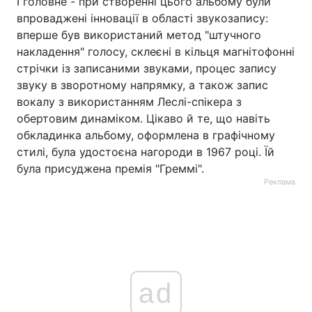
І головне - при створенні цього альбому були
впроваджені інновації в області звукозапису:
вперше був використаний метод "штучного
накладення" голосу, склеєні в кільця магнітофонні
стрічки із записаними звуками, процес запису
звуку в зворотному напрямку, а також запис
вокалу з використанням Леслі-спікера з
обертовим динаміком. Цікаво й те, що навіть
обкладинка альбому, оформлена в графічному
стилі, була удостоєна нагороди в 1967 році. Їй
була присуджена премія "Греммі".
Реклама
ad