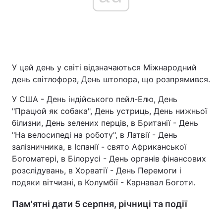
У цей день у світі відзначаються Міжнародний
день світлофора, День штопора, що розпрямився.
У США - День індійського пейл-Елю, День
"Працюй як собака", День устриць, День нижньої
білизни, День зелених перців, в Британії - День
"На велосипеді на роботу", в Латвії - День
залізничника, в Іспанії - свято Африканської
Богоматері, в Білорусі - День органів фінансових
розслідувань, в Хорватії - День Перемоги і
подяки вітчизні, в Колумбії - Карнавал Боготи.
Пам'ятні дати 5 серпня, річниці та події