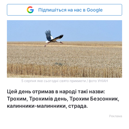
Підпишіться на нас в Google
5 серпня яке сьогодні свято прикмети / фото УНІАН
Цей день отримав в народі такі назви:
Трохим, Трохимів день, Трохим Безсонник,
калинники-малинники, страда.
Реклама