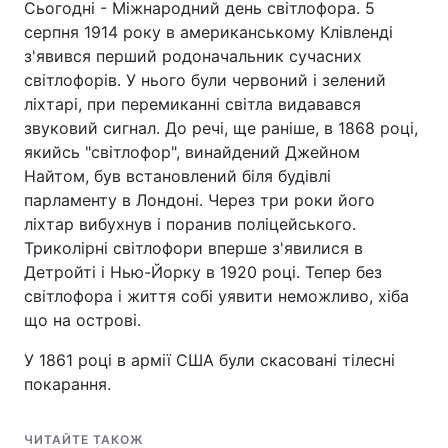
Сьогодні - Міжнародний день світлофора. 5
серпня 1914 року в американському Клівленді
з'явився перший родоначальник сучасних
світлофорів. У нього були червоний і зелений
ліхтарі, при перемиканні світла видавався
звуковий сигнал. До речі, ще раніше, в 1868 році,
якийсь "світлофор", винайдений Джейном
Найтом, був встановлений біля будівлі
парламенту в Лондоні. Через три роки його
ліхтар вибухнув і поранив поліцейського.
Триколірні світлофори вперше з'явилися в
Детройті і Нью-Йорку в 1920 році. Тепер без
світлофора і життя собі уявити неможливо, хіба
що на острові.
У 1861 році в армії США були скасовані тілесні
покарання.
ЧИТАЙТЕ ТАКОЖ