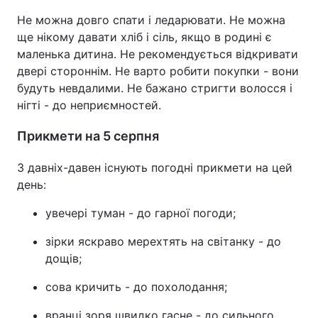
Не можна довго спати і ледарювати. Не можна
ще нікому давати хліб і сіль, якщо в родині є
маленька дитина. Не рекомендується відкривати
двері стороннім. Не варто робити покупки - вони
будуть невдалими. Не бажано стригти волосся і
нігті - до неприємностей.
Прикмети на 5 серпня
З давніх-давен існують погодні прикмети на цей
день:
увечері туман - до гарної погоди;
зірки яскраво мерехтять на світанку - до
дощів;
сова кричить - до похолодання;
вранці зоря швидко гасне - до сильного