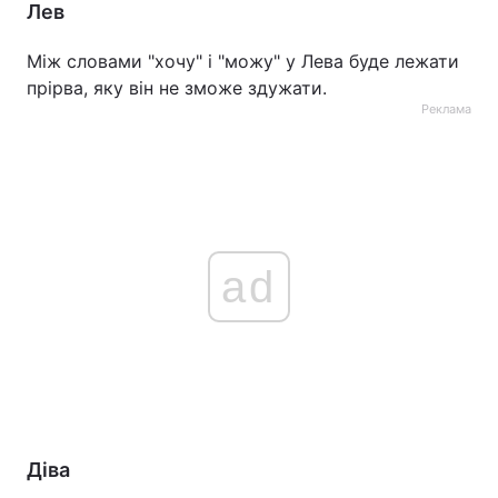
Лев
Тема оформлення
Між словами "хочу" і "можу" у Лева буде лежати
прірва, яку він не зможе здужати.
Реклама
ad
Діва