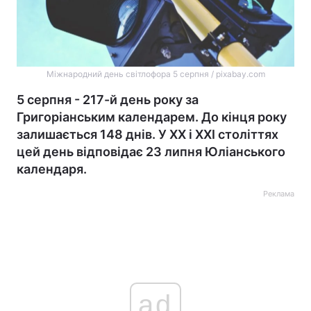
Міжнародний день світлофора 5 серпня / pixabay.com
5 серпня - 217-й день року за
Григоріанським календарем. До кінця року
залишається 148 днів. У XX і XXI століттях
цей день відповідає 23 липня Юліанського
календаря.
Реклама
ad