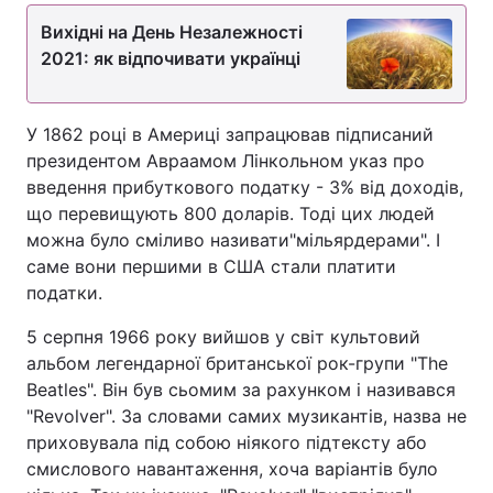
Вихідні на День Незалежності
2021: як відпочивати українці
У 1862 році в Америці запрацював підписаний
президентом Авраамом Лінкольном указ про
введення прибуткового податку - 3% від доходів,
що перевищують 800 доларів. Тоді цих людей
можна було сміливо називати"мільярдерами". І
саме вони першими в США стали платити
податки.
5 серпня 1966 року вийшов у світ культовий
альбом легендарної британської рок-групи "The
Beatles". Він був сьомим за рахунком і називався
"Revolver". За словами самих музикантів, назва не
приховувала під собою ніякого підтексту або
смислового навантаження, хоча варіантів було