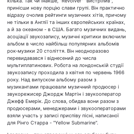
кілька. Так чи інакше, "Revolver" "вистрілив",
принісши нову порцію слави групі. Він практично
відразу очолив рейтинги музичних хітів, причому
не тільки в Англії та інших європейських країнах,
а й за океаном - в США. Багато музичних видань,
асоціації звукозапису, музичні критики включили
альбом в число найбільш популярних альбомів
рок-музики 20 століття. Він неодноразово
перевидавався і віднесений до числа
мультиплатинових. Робота на лондонській студії
звукозапису проходила з квітня по червень 1966
року. Над випуском альбому разом з
музикантами працювали музичний продюсер і
звукорежисер Джордж Мартін і звукооператор
Джефф Емерік. До слова, обидва вони разом з
продюсерами, менеджерами і звукооператорами
взяли участь у записі приспіву пісні, написаної
для Рінго Старра - "Yellow Submarine".