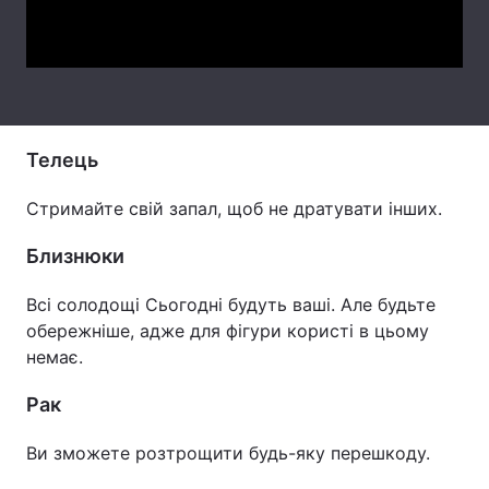
Video
Лонгріди
Відео з Youtube
Статті
Інтерв'ю
Думки
Телець
Архів
Вакансії
Стримайте свій запал, щоб не дратувати інших.
Контакти
Близнюки
Послуги
Всі солодощі Сьогодні будуть ваші. Але будьте
обережніше, адже для фігури користі в цьому
немає.
Рак
Ви зможете розтрощити будь-яку перешкоду.