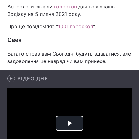
Астрологи склали
гороскоп
для всіх знаків
Зодіаку на 5 липня 2021 року.
Про це повідомляє "
1001 гороскоп
".
Головна
Війна
Овен
Україна
Політика
Багато справ вам Сьогодні будуть вдаватися, але
Економіка
Світ
задоволення це навряд чи вам принесе.
Спорт
Наука
ВІДЕО ДНЯ
Техно і зв'язок
Лайт
Зброя
Інциденти
Здоров'я
Туризм
Цікавинки
Погода
Play
Екологія
Регіони