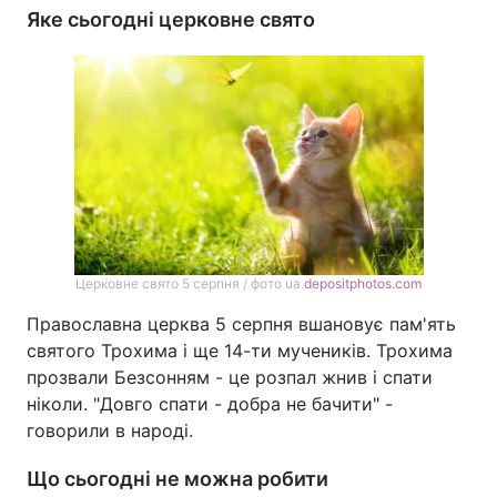
Яке сьогодні церковне свято
Церковне свято 5 серпня / фото ua.
depositphotos.com
Православна церква 5 серпня вшановує пам'ять
святого Трохима і ще 14-ти мучеників. Трохима
прозвали Безсонням - це розпал жнив і спати
ніколи. "Довго спати - добра не бачити" -
говорили в народі.
Що сьогодні не можна робити