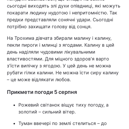
сьогодні виходять злі духи опівдниці, які можуть
покарати людину нудотою і непритомністю. Так
предки представляли сонячні удари. Сьогодні
потрібно захищати голову від сонця.
На Трохима дівчата збирали малину і калину,
пекли пироги і млинці з ягодами. Калину в цей
день наділяли чудовими лікувальними
властивостями. Для міцного здоров'я варто
з'їсти випічку з ягодою. У цей день не можна
рубати гілки калини. Не можна їсти сиру калину
– це може відлякати любов.
Прикмети погоди 5 серпня
Рожевий світанок віщує тиху погоду, а
золотий – сильний вітер.
Туман ввечері по землі стелиться – до