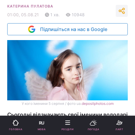
КАТЕРИНА ПУЛАТОВА
01:00, 05.08.21
1 хв.
10948
Підпишіться на нас в Google
У кого іменини 5 серпня / фото ua.
depositphotos.com
Сьогодні відзначають свої іменини володарі
5 чоловічих і 1 жіночого імені.
RU
МОВА
ГОЛОВНА
РОЗДІЛИ
ПОГОДА
ЛАЙТ
Реклама