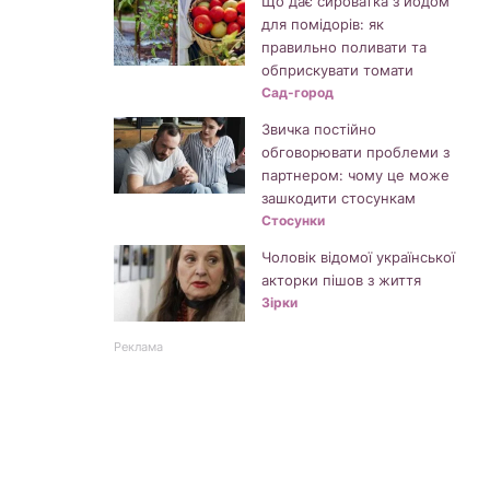
Що дає сироватка з йодом
для помідорів: як
правильно поливати та
обприскувати томати
Сад-город
Звичка постійно
обговорювати проблеми з
партнером: чому це може
зашкодити стосункам
Стосунки
Чоловік відомої української
акторки пішов з життя
Зірки
Реклама