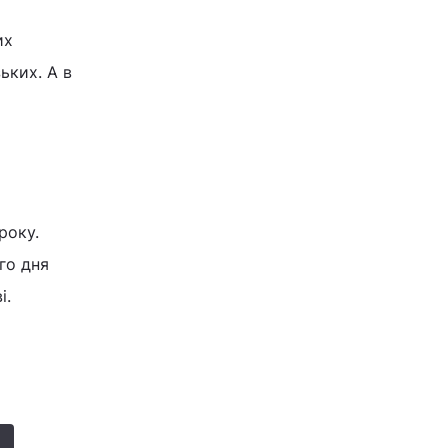
их
ьких. А в
року.
го дня
і.