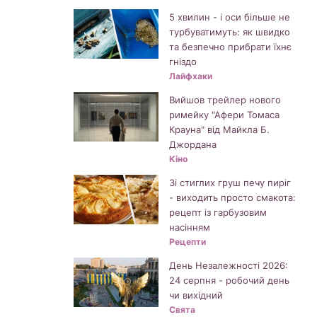
5 хвилин - і оси більше не
турбуватимуть: як швидко
та безпечно прибрати їхнє
гніздо
Лайфхаки
Вийшов трейлер нового
римейку "Афери Томаса
Крауна" від Майкла Б.
Джордана
Кіно
Зі стиглих груш печу пиріг
- виходить просто смакота:
рецепт із гарбузовим
насінням
Рецепти
День Незалежності 2026:
24 серпня - робочий день
чи вихідний
Свята