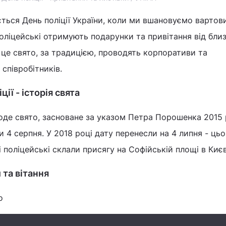
ться День поліції України, коли ми вшановуємо вартов
оліцейські отримують подарунки та привітання від близ
 це свято, за традицією, проводять корпоративи та
співробітників.
ії - історія свята
лоде свято, засноване за указом Петра Порошенка 2015 
 4 серпня. У 2018 році дату перенесли на 4 липня - цьо
 поліцейські склали присягу на Софійській площі в Києв
 та вітання
о