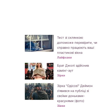
Тест зі склянкою
допоможе перевірити, чи
справно працюють ваші
пластикові вікна
Лайфхаки
Брат Джолі здійснив
камінг-аут
Зірки
Зірка "Одіссеї" Деймон
з'явився на публіці зі
своїми доньками-
красунями (фото)
Зірки