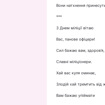
Вони натхнення принесут
***
З Днем міліції вітаю
Вас, панове офіцери!
Сил бажаю вам, здоров’я,
Славні міліціонери.
Хай вас куля оминає,
Злодій хай тремтить від 
Вам бажаю упіймати