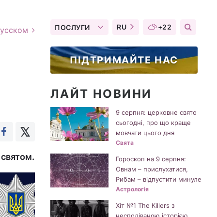
RU
+22
ПОСЛУГИ
русском
ПІДТРИМАЙТЕ НАС
ЛАЙТ НОВИНИ
9 серпня: церковне свято
сьогодні, про що краще
мовчати цього дня
Свята
 святом.
Гороскоп на 9 серпня:
Овнам – прислухатися,
Рибам – відпустити минуле
Астрологія
Хіт №1 The Killers з
несподіваною історією