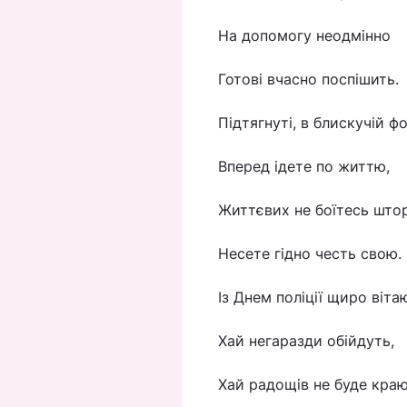
На допомогу неодмінно
Готові вчасно поспішить.
Підтягнуті, в блискучій ф
Вперед ідете по життю,
Життєвих не боїтесь штор
Несете гідно честь свою.
Із Днем поліції щиро віта
Хай негаразди обійдуть,
Хай радощів не буде краю