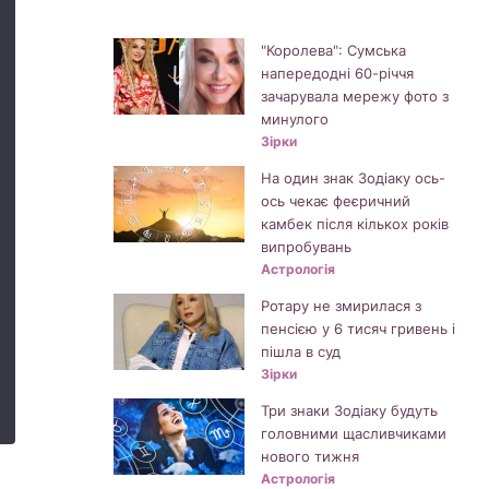
"Королева": Сумська
напередодні 60-річчя
зачарувала мережу фото з
минулого
Зірки
На один знак Зодіаку ось-
ось чекає феєричний
камбек після кількох років
випробувань
Астрологія
Ротару не змирилася з
пенсією у 6 тисяч гривень і
пішла в суд
Зірки
Три знаки Зодіаку будуть
головними щасливчиками
нового тижня
Астрологія