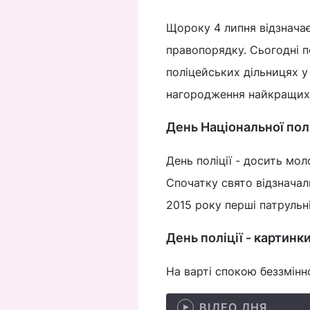
Щороку 4 липня відзначає
правопорядку. Сьогодні п
поліцейських дільницях у
нагородження найкращих 
День Національної поліц
День поліції - досить мо
Спочатку свято відзначали
2015 року перші патрульні
День поліції - картинки
На варті спокою беззмінн
ВІДЕО ДНЯ