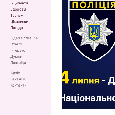
Інциденти
Здоров'я
Туризм
Цікавинки
Погода
Відео з Youtube
Статті
Інтерв'ю
Думки
Лонгріди
Архів
Вакансії
Контакти