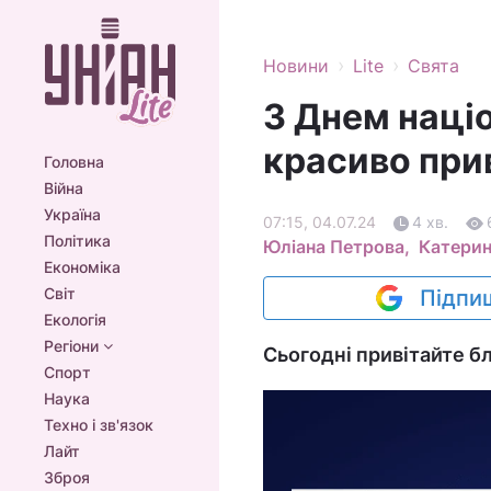
›
›
Новини
Lite
Свята
З Днем націо
красиво при
Головна
Війна
Україна
07:15, 04.07.24
4 хв.
Політика
Юліана Петрова,
Катерин
Економіка
Світ
Підпиш
Екологія
Регіони
Сьогодні привітайте бл
Спорт
Наука
Техно і зв'язок
Лайт
Зброя