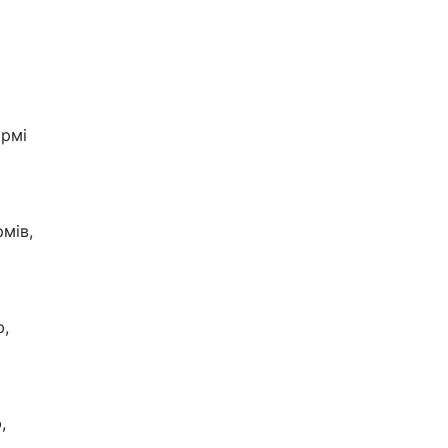
ормі
мів,
ю,
,