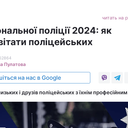
читать на 
нальної поліції 2024: як
вітати поліцейських
62864
а Пулатова
іться на нас в Google
изьких і друзів поліцейських з їхнім професійним