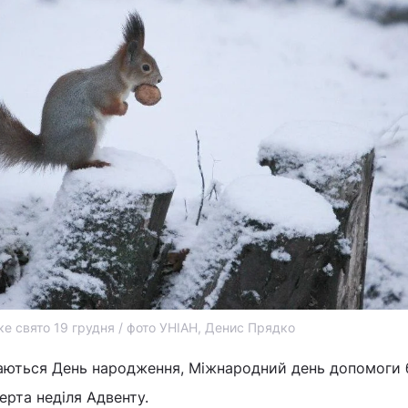
ке свято 19 грудня / фото УНІАН, Денис Прядко
ачаються День народження, Міжнародний день допомоги 
верта неділя Адвенту.