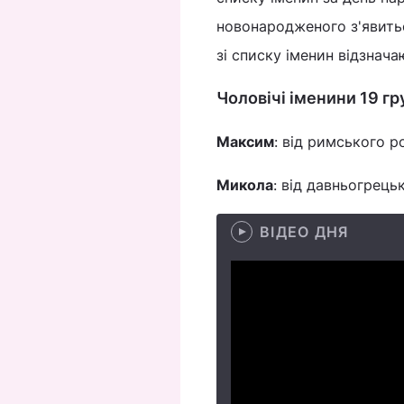
новонародженого з'явитьс
зі списку іменин відзнача
Чоловічі іменини 19 г
Максим
: від римського р
Микола
: від давньогрець
ВІДЕО ДНЯ