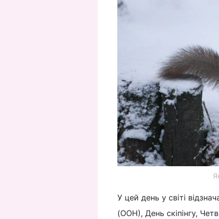
Я
У цей день у світі відзн
(ООН), День скіпінгу, Чет