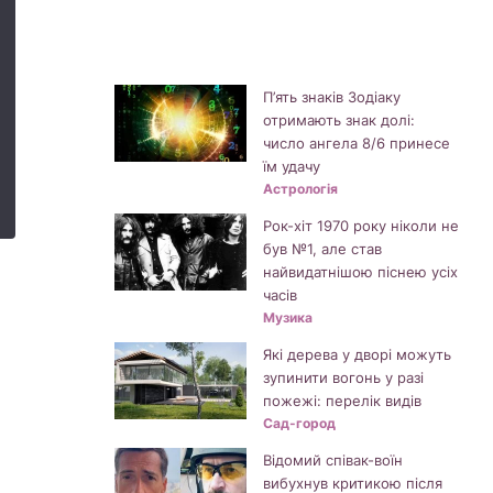
П’ять знаків Зодіаку
отримають знак долі:
число ангела 8/6 принесе
їм удачу
Астрологія
Рок-хіт 1970 року ніколи не
був №1, але став
найвидатнішою піснею усіх
часів
Музика
Які дерева у дворі можуть
зупинити вогонь у разі
пожежі: перелік видів
Сад-город
Відомий співак-воїн
вибухнув критикою після