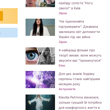
приїзду соліста "Ногу
свело!" в Київ
Зірки
"Не припиняйте
підтримувати": Джамала
закликала світ допомогти
s
Україні під час війни
Зірки
4 найкращі фільми про
теорії змови: вони можуть
змусити вас "прокинутися"
Кіно
Для цих знаків Зодіаку
серпень стане найгіршим
місяцем року
Астрологія
Klavdia Petrivna зізналася,
скільки грошей їй потрібно
для комфортного життя в