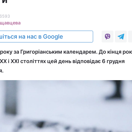
6593
ащавцева
іться на нас в Google
 року за Григоріанським календарем. До кінця ро
XX і XXI століттях цей день відповідає 6 грудня
я.