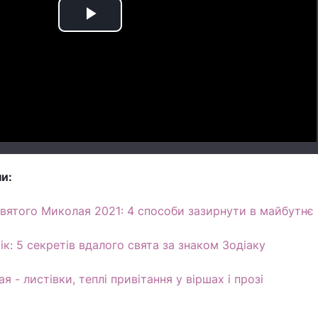
Play
Video
и:
вятого Миколая 2021: 4 способи зазирнути в майбутнє
ік: 5 секретів вдалого свята за знаком Зодіаку
 - листівки, теплі привітання у віршах і прозі