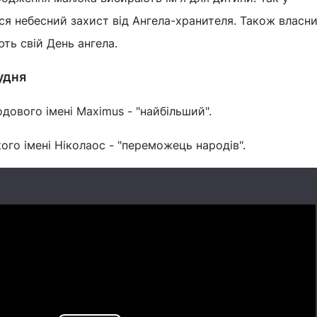
я небесний захист від Ангела-хранителя. Також власни
ють свій День ангела.
рудня
одового імені Maximus - "найбільший".
кого імені Ніколаос - "переможець народів".