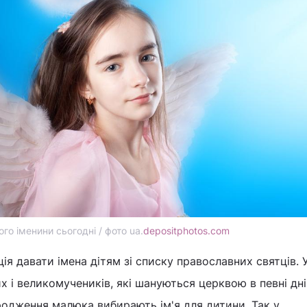
ого іменини сьогодні / фото ua.
depositphotos.com
ція давати імена дітям зі списку православних святців. 
их і великомучеників, які шануються церквою в певні дні.
родження малюка вибирають ім'я для дитини. Так у