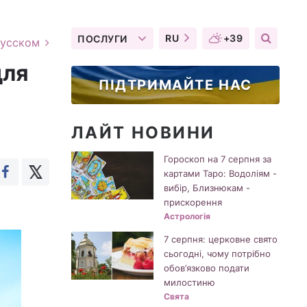
RU
+39
ПОСЛУГИ
русском
для
ПІДТРИМАЙТЕ НАС
ЛАЙТ НОВИНИ
Гороскоп на 7 серпня за
картами Таро: Водоліям -
вибір, Близнюкам -
прискорення
Астрологія
7 серпня: церковне свято
сьогодні, чому потрібно
обов’язково подати
милостиню
Свята