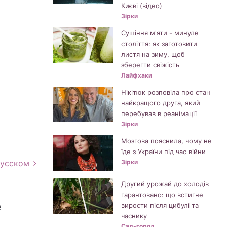
Києві (відео)
Зірки
Сушіння м'яти - минуле
століття: як заготовити
листя на зиму, щоб
зберегти свіжість
Лайфхаки
Нікітюк розповіла про стан
найкращого друга, який
перебував в реанімації
Зірки
Мозгова пояснила, чому не
їде з України під час війни
русском
Зірки
Другий урожай до холодів
гарантовано: що встигне
е
вирости після цибулі та
часнику
Сад-город