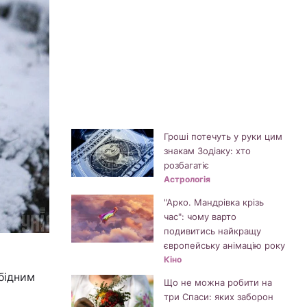
Гроші потечуть у руки цим
знакам Зодіаку: хто
розбагатіє
Астрологія
"Арко. Мандрівка крізь
час": чому варто
подивитись найкращу
європейську анімацію року
Кіно
бідним
Що не можна робити на
три Спаси: яких заборон