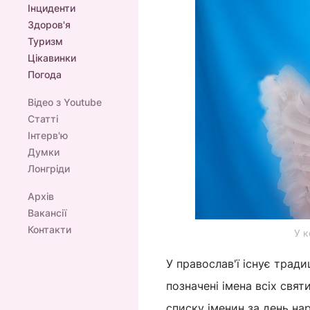
Інциденти
Здоров'я
Туризм
Цікавинки
Погода
Відео з Youtube
Статті
Інтерв'ю
Думки
Лонгріди
Архів
Вакансії
Контакти
У к
У православ'ї існує тради
позначені імена всіх свят
списку іменин за день на