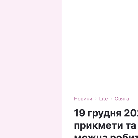
›
›
Новини
Lite
Свята
19 грудня 20
прикмети та 
можна роби