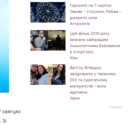
Гороскоп на 7 серпня:
Овнам – стосунки, Рибам –
джерело сили
Астрологія
Цей фільм 2010 року
визнали найкращим
психологічним бойовиком
в історії кіно
Кіно
Вагітну Вітвіцьку
запідозрили у таємному
ЕКЗ та сурогатному
материнстві - вона
відповіла
Зірки
Реклама
У святцях
 Зі