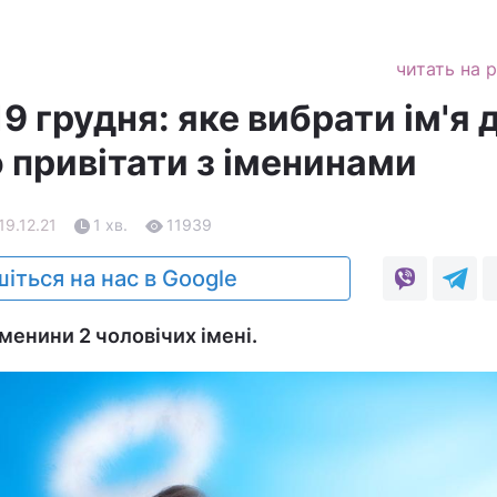
читать на 
9 грудня: яке вибрати ім'я 
о привітати з іменинами
19.12.21
1 хв.
11939
іться на нас в Google
менини 2 чоловічих імені.