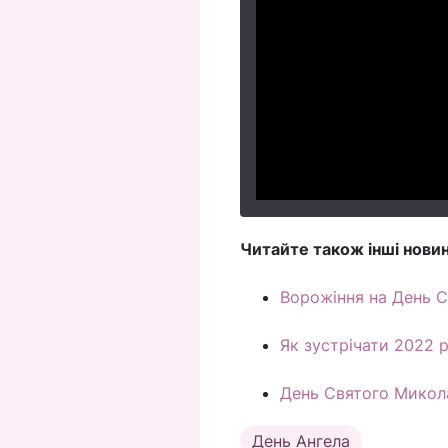
Читайте також інші новин
Ворожіння на День С
Як зустрічати 2022 р
День Святого Миколая
День Ангела