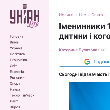
›
›
Новини
Lite
Свята
Іменинники 1
дитини і ког
Головна
Війна
Україна
Катерина Пулатова
01:00, 
Політика
Економіка
Підпиш
Світ
Екологія
Сьогодні відзначають і
Регіони
Спорт
Наука
Техно і зв'язок
Лайт
Зброя