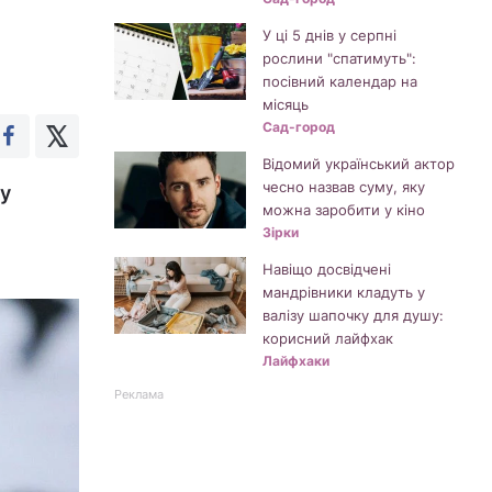
У ці 5 днів у серпні
рослини "спатимуть":
посівний календар на
місяць
Сад-город
Відомий український актор
чесно назвав суму, яку
ку
можна заробити у кіно
Зірки
Навіщо досвідчені
мандрівники кладуть у
валізу шапочку для душу:
корисний лайфхак
Лайфхаки
Реклама