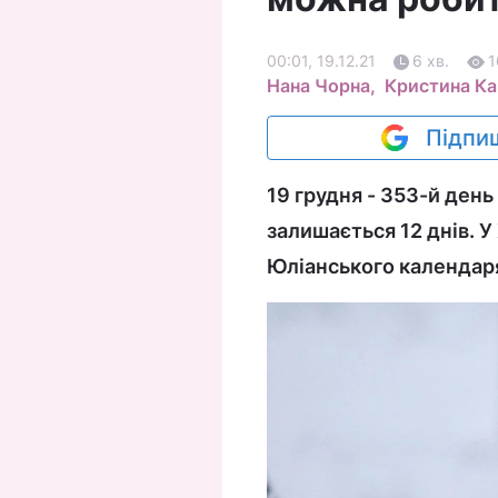
00:01, 19.12.21
6 хв.
1
Нана Чорна,
Кристина К
Підпиш
19 грудня - 353-й день
залишається 12 днів. У 
Юліанського календар