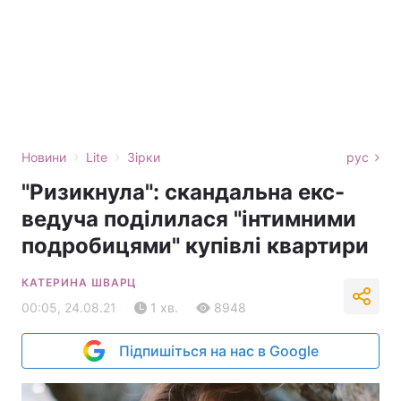
›
›
Новини
Lite
Зірки
рус
"Ризикнула": скандальна екс-
ведуча поділилася "інтимними
подробицями" купівлі квартири
КАТЕРИНА ШВАРЦ
00:05, 24.08.21
1 хв.
8948
Підпишіться на нас в Google