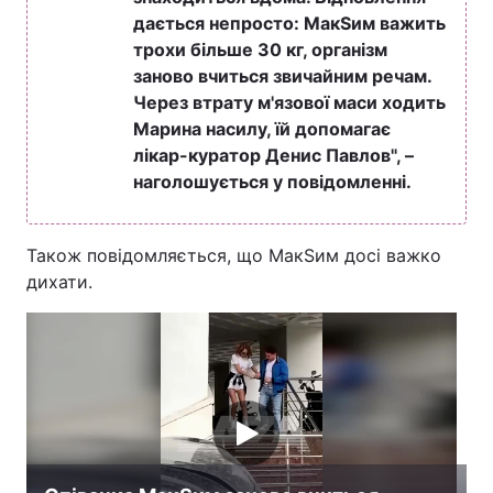
дається непросто: МакЅим важить
трохи більше 30 кг, організм
заново вчиться звичайним речам.
Через втрату м'язової маси ходить
Марина насилу, їй допомагає
лікар-куратор Денис Павлов", –
наголошується у повідомленні.
Також повідомляється, що МакЅим досі важко
дихати.