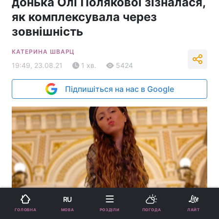
донька Олі Полякової зізналася,
як комплексувала через
зовнішність
КАТЕРИНА ШВАРЦ
19:49, 23.08.21
1 хв.
5424
Підпишіться на нас в Google
RU
Маша Полякова / фото instagram.com/mashapolyakova
МОВА
ГОЛОВНА
РОЗДІЛИ
ПОГОДА
ЛАЙТ