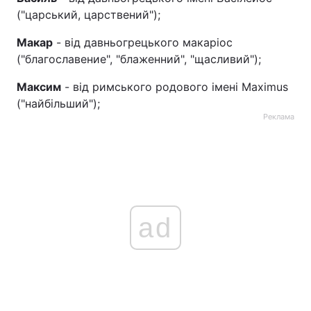
("царський, царствений");
Тема оформлення
Макар
- від давньогрецького макаріос
("благославение", "блаженний", "щасливий");
Максим
- від римського родового імені Maximus
("найбільший");
Реклама
ad