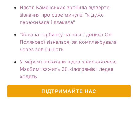
Настя Каменських зробила відверте
зізнання про своє минуле: "я дуже
переживала і плакала"
"Ховала горбинку на носі": донька Олі
Полякової зізналася, як комплексувала
через зовнішність
У мережі показали відео з виснаженою
МакЅим: важить 30 кілограмів і ледве
ходить
ПІДТРИМАЙТЕ НАС