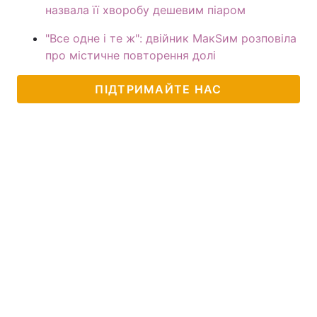
назвала її хворобу дешевим піаром
"Все одне і те ж": двійник МакЅим розповіла
про містичне повторення долі
ПІДТРИМАЙТЕ НАС