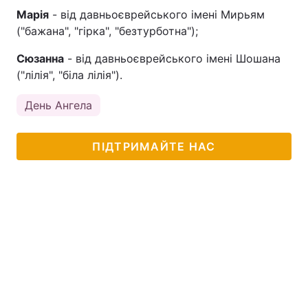
Марія
- від давньоєврейського імені Мирьям
("бажана", "гірка", "безтурботна");
Сюзанна
- від давньоєврейського імені Шошана
("лілія", "біла лілія").
День Ангела
ПІДТРИМАЙТЕ НАС