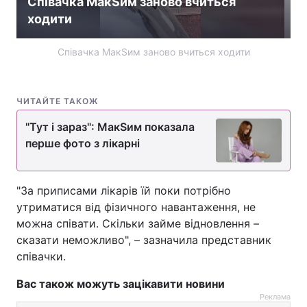
Співачка МакSим заново вчиться
ходити
Співачка МакЅим заново вчиться ходити
ЧИТАЙТЕ ТАКОЖ
"Тут і зараз": МакЅим показала
перше фото з лікарні
"За приписами лікарів їй поки потрібно
утриматися від фізичного навантаження, не
можна співати. Скільки займе відновлення –
сказати неможливо", – зазначила представник
співачки.
Вас також можуть зацікавити новини
Реклама