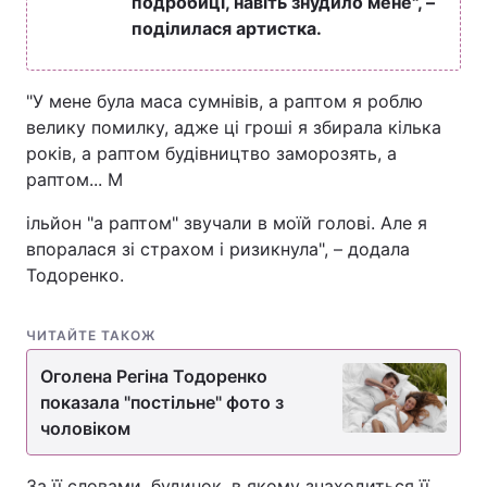
подробиці, навіть знудило мене", –
поділилася артистка.
"У мене була маса сумнівів, а раптом я роблю
велику помилку, адже ці гроші я збирала кілька
років, а раптом будівництво заморозять, а
раптом... М
ільйон "а раптом" звучали в моїй голові. Але я
впоралася зі страхом і ризикнула", – додала
Тодоренко.
ЧИТАЙТЕ ТАКОЖ
Оголена Регіна Тодоренко
показала "постільне" фото з
чоловіком
За її словами, будинок, в якому знаходиться її