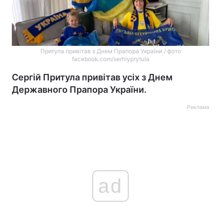
Притула привітав з Днем Прапора України / фото
facebook.com/serhiyprytula
Сергій Притула привітав усіх з Днем
Державного Прапора України.
Реклама
ad