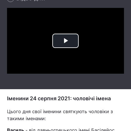
Лонгріди
Відео з Youtube
Статті
Інтерв'ю
Думки
Play
Архів
Вакансії
Video
Контакти
Послуги
Іменини 24 серпня 2021: чоловічі імена
Цього дня свої іменини святкують чоловіки з
такими іменами:
Василь
- від давньогрецького імені Басілейос