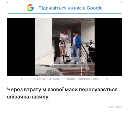
Підпишіться на нас в Google
Співачка МакЅим вчиться ходити заново / скріншот
Через втрату м'язової маси пересувається
співачка насилу.
Реклама