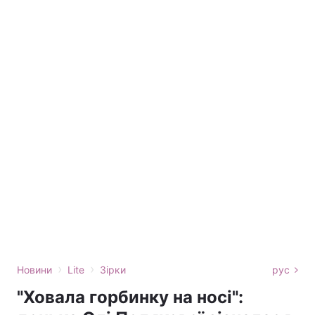
›
›
Новини
Lite
Зірки
рус
"Ховала горбинку на носі":