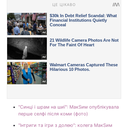
"Синці і шрам на шиї": МакЅим опублікувала
перше селфі після коми (фото)
"Інтриги та ігри з долею": колега МакЅим