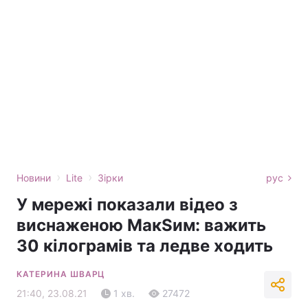
›
›
Новини
Lite
Зірки
рус
У мережі показали відео з
виснаженою МакЅим: важить
30 кілограмів та ледве ходить
КАТЕРИНА ШВАРЦ
21:40, 23.08.21
1 хв.
27472