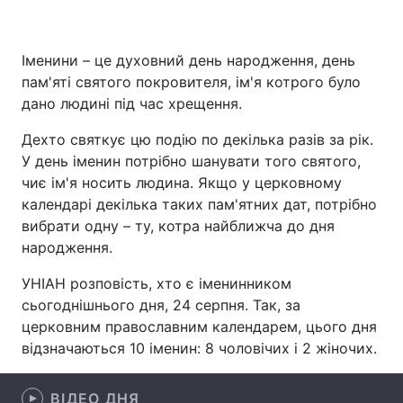
Іменини – це духовний день народження, день
Головна
Війна
пам'яті святого покровителя, ім'я котрого було
дано людині під час хрещення.
Україна
Політика
Дехто святкує цю подію по декілька разів за рік.
Економіка
Світ
У день іменин потрібно шанувати того святого,
чиє ім'я носить людина. Якщо у церковному
Спорт
Наука
календарі декілька таких пам'ятних дат, потрібно
вибрати одну – ту, котра найближча до дня
Техно і зв'язок
Лайт
народження.
Зброя
Інциденти
УНІАН розповість, хто є іменинником
сьогоднішнього дня, 24 серпня. Так, за
Здоров'я
Туризм
церковним православним календарем, цього дня
відзначаються 10 іменин: 8 чоловічих і 2 жіночих.
Цікавинки
Погода
Екологія
Регіони
ВІДЕО ДНЯ