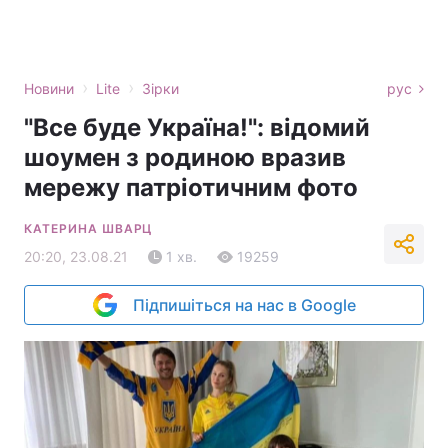
›
›
Новини
Lite
Зірки
рус
"Все буде Україна!": відомий
шоумен з родиною вразив
мережу патріотичним фото
КАТЕРИНА ШВАРЦ
20:20, 23.08.21
1 хв.
19259
Підпишіться на нас в Google