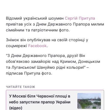
Відомий український шоумен
Сергій Притула
привітав усіх з Днем Державного Прапора милим
сімейним та патріотичним фото.
Знімок він опублікував на своїй сторінці у
соцмережі
Facebook
.
"З Днем Державного Прапора, друзі! Він
обов'язково замайоріє над Кримом, Донецьком
та Луганськом! Шануймо рідні кольори!" –
підписав Притула фото.
ЧИТАЙТЕ ТАКОЖ
У Москві біля Червоної площі в
небо запустили прапор України
(відео)