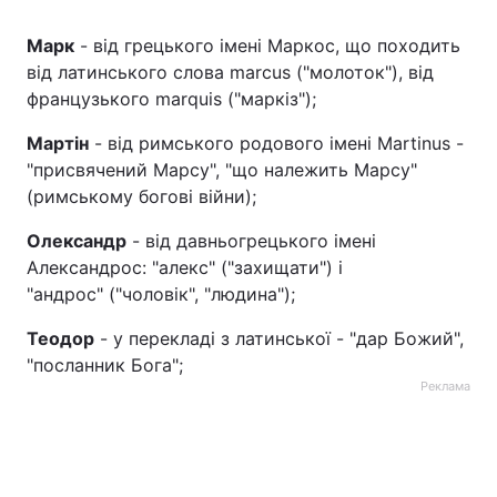
Марк
- від грецького імені Маркос, що походить
від латинського слова marcus ("молоток"), від
французького marquis ("маркіз");
Мартін
- від римського родового імені Martinus -
"присвячений Марсу", "що належить Марсу"
(римському богові війни);
Олександр
- від давньогрецького імені
Александрос: "алекс" ("захищати") і
"андрос" ("чоловік", "людина");
Теодор
- у перекладі з латинської - "дар Божий",
"посланник Бога";
Реклама