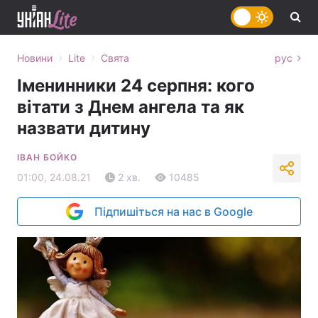
›
›
Новини
Lite
Свята
рус
Іменинники 24 серпня: кого
вітати з Днем ангела та як
назвати дитину
ІВАН БОЙКО
01:00, 24.08.21
2 хв.
10485
Підпишіться на нас в Google