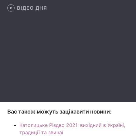
ВІДЕО ДНЯ
Лонгріди
Відео з Youtube
Статті
Інтерв'ю
Думки
Архів
Вакансії
Контакти
Послуги
Вас також можуть зацікавити новини:
Католицьке Різдво 2021: вихідний в Україні,
традиції та звичаї