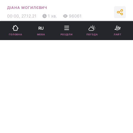
ДІАНА МОГИЛЄВИЧ
00:00, 27.12.21
1 хв.
96061
RU
Підпишіться на нас в Google
МОВА
ГОЛОВНА
РОЗДІЛИ
ПОГОДА
ЛАЙТ
Співачка показала нове фото / instagram.com/maruvofficial
MARUV похвалилася пікантним фото.
Реклама