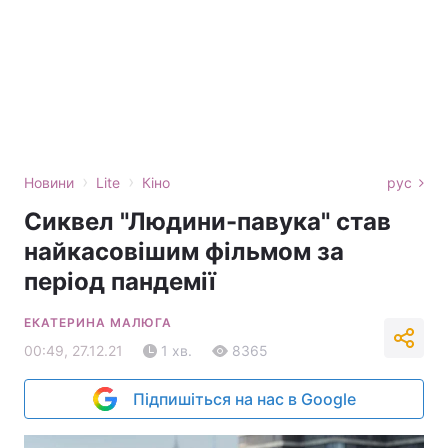
›
›
Новини
Lite
Кіно
рус
Сиквел "Людини-павука" став
найкасовішим фільмом за
період пандемії
ЕКАТЕРИНА МАЛЮГА
00:49, 27.12.21
1 хв.
8365
Підпишіться на нас в Google