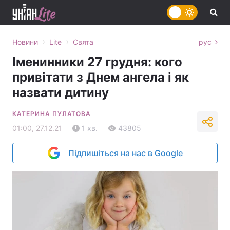
›
›
Новини
Lite
Свята
рус
Іменинники 27 грудня: кого
привітати з Днем ангела і як
назвати дитину
КАТЕРИНА ПУЛАТОВА
01:00, 27.12.21
1 хв.
43805
Підпишіться на нас в Google