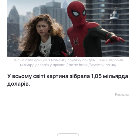
Фільм став єдиним з моменту початку пандемії, який заробив
мільярд доларів у прокаті / фото: https://www.okino.ua/
У всьому світі картина зібрала 1,05 мільярда
доларів.
Реклама