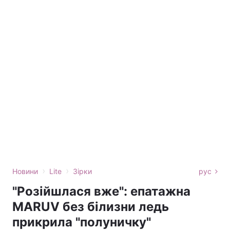
›
›
Новини
Lite
Зірки
рус
"Розійшлася вже": епатажна
MARUV без білизни ледь
прикрила "полуничку"