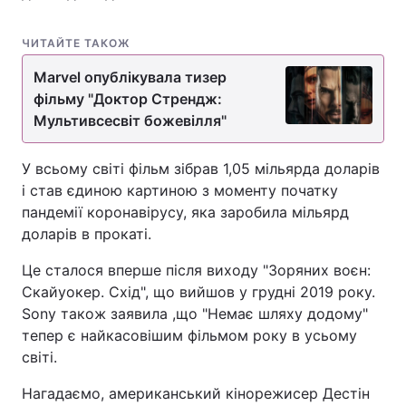
ЧИТАЙТЕ ТАКОЖ
Marvel опублікувала тизер
фільму "Доктор Стрендж:
Мультивсесвіт божевілля"
У всьому світі фільм зібрав 1,05 мільярда доларів
і став єдиною картиною з моменту початку
пандемії коронавірусу, яка заробила мільярд
доларів в прокаті.
Це сталося вперше після виходу "Зоряних воєн:
Скайуокер. Схід", що вийшов у грудні 2019 року.
Sony також заявила ,що "Немає шляху додому"
тепер є найкасовішим фільмом року в усьому
світі.
Нагадаємо, американський кінорежисер Дестін