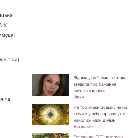
ицька
. У
имські
світній)
Відома українська акторка
заявила про бажання
виїхати з країни
Зірки
я та
На три знаки Зодіаку чекає
тріумф у всіх справах уже
найближчими днями
Астрологія
Телеканал ТЕТ розпочав