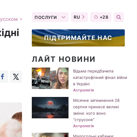
RU
+28
ПОСЛУГИ
русском
хідні
ПІДТРИМАЙТЕ НАС
ЛАЙТ НОВИНИ
Відьма передбачила
катастрофічний фінал війни
в Україні
Астрологія
Місячне затемнення 28
серпня принесе великі
зміни: кого воно
"струсоне"
Астрологія
Малосольні кабачки: