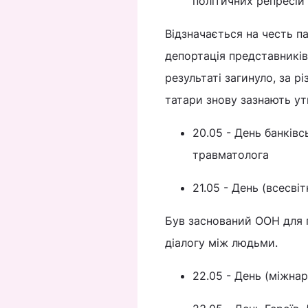
політичних репресій
Відзначається на честь п
депортація представників
результаті загинуло, за р
татари знову зазнають ути
20.05 - День банківс
травматолога
21.05 - День (всесві
Був заснований ООН для 
діалогу між людьми.
22.05 - День (міжнар