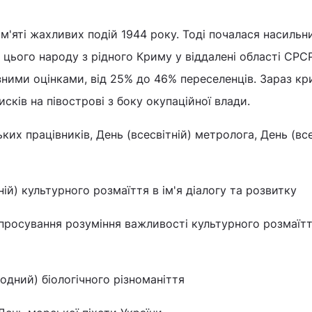
ам'яті жахливих подій 1944 року. Тоді почалася насильн
 цього народу з рідного Криму у віддалені області СРСР
ізними оцінками, від 25% до 46% переселенців. Зараз кр
сків на півострові з боку окупаційної влади.
ьких працівників, День (всесвітній) метролога, День (все
тній) культурного розмаїття в ім'я діалогу та розвитку
просування розуміння важливості культурного розмаїтт
одний) біологічного різноманіття