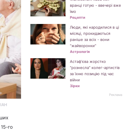
вранці готую - ввечері вже
їмо
Рецепти
Люди, які народилися в ці
місяці, прокидаються
раніше за всіх - вони
"жайворонки"
Астрологія
Астаф'єва жорстко
"рознесла" колег-артистів
за їхню позицію під час
війни
Зірки
Реклама
НІАН
рших
 15-го