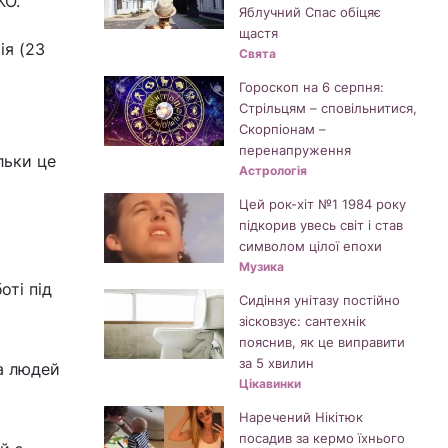
КО.
Яблучний Спас обіцяє
щастя
ія (23
Свята
Гороскоп на 6 серпня:
Стрільцям – сповільнитися,
Скорпіонам –
перенапруження
льки це
Астрологія
Цей рок-хіт №1 1984 року
підкорив увесь світ і став
символом цілої епохи
Музика
оті під
Сидіння унітазу постійно
зісковзує: сантехнік
пояснив, як це виправити
за 5 хвилин
а людей
Цікавинки
Наречений Нікітюк
посадив за кермо їхнього