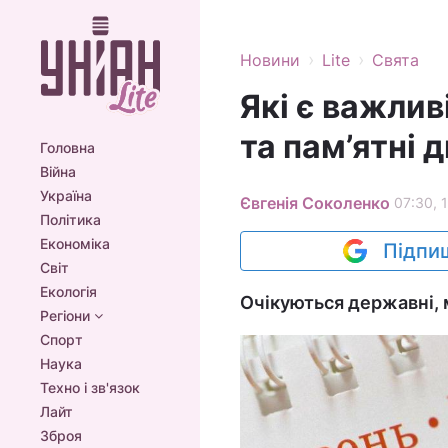
›
›
Новини
Lite
Свята
Які є важливі
та пам’ятні д
Головна
Війна
Україна
Євгенія Соколенко
07:30, 
Політика
Економіка
Підпиш
Світ
Екологія
Очікуються державні, 
Регіони
Спорт
Наука
Техно і зв'язок
Лайт
Зброя