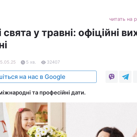
читать на 
 свята у травні: офіційні ви
ні
15.05.25
5 хв.
32407
іться на нас в Google
міжнародні та професійні дати.