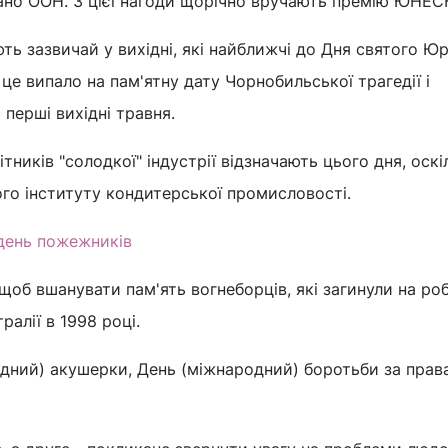
ано ООН. З цієї нагоди щорічно вручають премію ЮНЕС
ть зазвичай у вихідні, які найближчі до Дня святого Юр
 це випало на пам'ятну дату Чорнобильської трагедії і
 перші вихідні травня.
тників "солодкої" індустрії відзначають цього дня, оскі
го інституту кондитерської промисловості.
день пожежників
щоб вшанувати пам'ять вогнеборців, які загинули на роб
ралії в 1998 році.
одний) акушерки, День (міжнародний) боротьби за прав