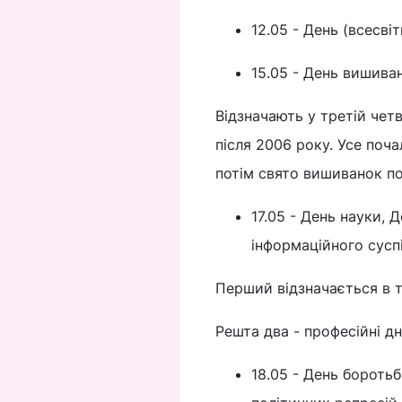
12.05 - День (всесві
15.05 - День вишива
Відзначають у третій четв
після 2006 року. Усе поча
потім свято вишиванок п
17.05 - День науки, 
інформаційного сусп
Перший відзначається в т
Решта два - професійні дні
18.05 - День бороть