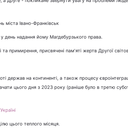
, а друге - покликане звернути увагу на проблеми люде
ень міста Івано-Франківськ
 у день надання йому Магдебурзького права.
ті та примирення, присвячені пам'яті жертв Другої світов
оті держав на континенті, а також процесу євроінтеграц
начати цього дня з 2023 року (раніше було в третю субо
Україні
ділю цього теплого місяця.