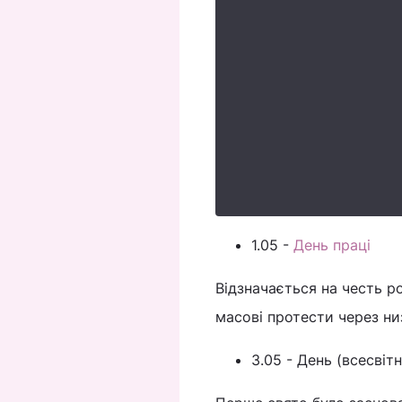
1.05 -
День праці
Відзначається на честь ро
масові протести через низ
3.05 - День (всесвіт