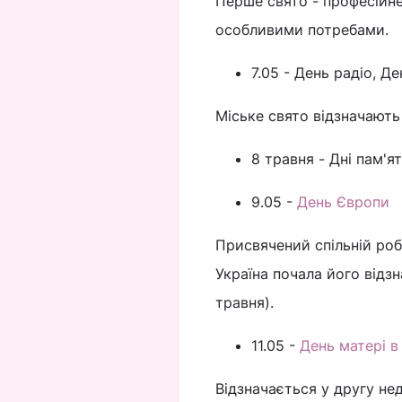
Перше свято - професійне
особливими потребами.
7.05 - День радіо, Д
Міське свято відзначають
8 травня - Дні пам'я
9.05 -
День Європи
Присвячений спільній роб
Україна почала його відз
травня).
11.05 -
День матері в 
Відзначається у другу не