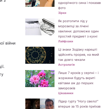
й з
однорічного сина і показав
фото
Зірки
Як розтопити лід у
морозилці за лічені
хвилини: допоможе один
простий предмет з кухні
Лайфхаки
ої війни
Ці знаки Зодіаку нарешті
здійснять прорив, на який
так довго чекали
Астрологія
ії.
Лише 7 кроків у серпні – і
ту
жоржини будуть вкриті
квітами аж до перших
заморозків
Цікавинки
Лідер гурту "Ногу свело!"
вперше за 15 років приїхав