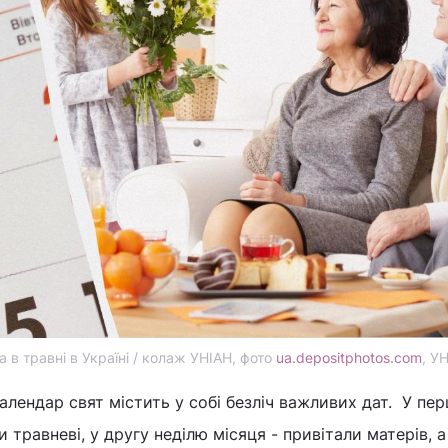
а в травні в Україні / колаж УНІАН, фото
ua.depositphotos.com
, У
календар свят містить у собі безліч важливих дат. У пе
и травневі, у другу неділю місяця - привітали матерів, а