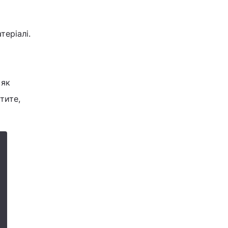
теріалі.
 як
тите,