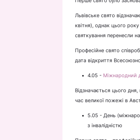
Перше свято було заснов
Львівське свято відзначаю
квітня), однак цього року
святкування перенесли на
Професійне свято співробі
дата відкриття Всесоюзно
4.05 -
Міжнародний 
Відзначається цього дня, 
час великої пожежі в Авст
5.05 - День (міжнар
з інвалідністю