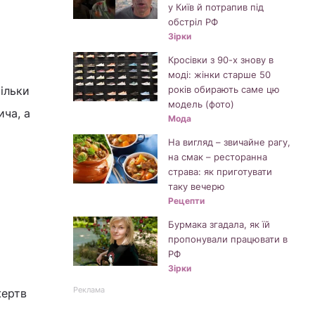
у Київ й потрапив під
обстріл РФ
Зірки
Кросівки з 90-х знову в
моді: жінки старше 50
тільки
років обирають саме цю
модель (фото)
ича, а
Мода
На вигляд – звичайне рагу,
на смак – ресторанна
страва: як приготувати
таку вечерю
Рецепти
Бурмака згадала, як їй
пропонували працювати в
РФ
Зірки
Реклама
жертв