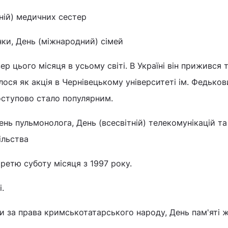
тній) медичних сестер
нки, День (міжнародний) сімей
ер цього місяця в усьому світі. В Україні він прижився 
лося як акція в Чернівецькому університеті ім. Федьков
оступово стало популярним.
День пульмонолога, День (всесвітній) телекомунікацій та
ільства
ретю суботу місяця з 1997 року.
.
би за права кримськотатарського народу, День пам'яті 