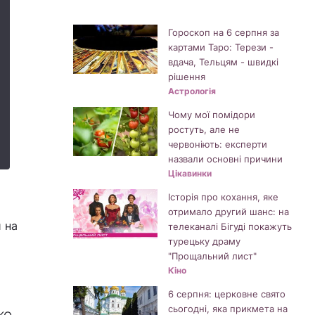
Гороскоп на 6 серпня за
картами Таро: Терези -
вдача, Тельцям - швидкі
рішення
Астрологія
Чому мої помідори
ростуть, але не
червоніють: експерти
назвали основні причини
Цікавинки
Історія про кохання, яке
отримало другий шанс: на
и на
телеканалі Бігуді покажуть
турецьку драму
"Прощальний лист"
Кіно
6 серпня: церковне свято
сьогодні, яка прикмета на