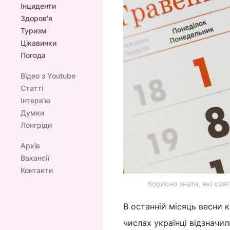
Інциденти
Здоров'я
Туризм
Цікавинки
Погода
Відео з Youtube
Статті
Інтерв'ю
Думки
Лонгріди
Архів
Вакансії
Контакти
Корисно знати, які свят
В останній місяць весни 
числах українці відзначил