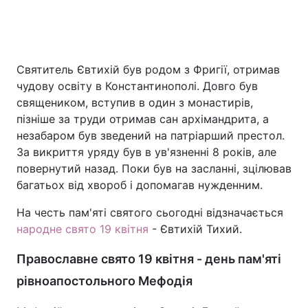
Головна
Війна
Святитель Євтихій був родом з Фригії, отримав
чудову освіту в Константинополі. Довго був
Україна
Політика
священиком, вступив в один з монастирів,
пізніше за труди отримав сан архімандрита, а
Економіка
Світ
незабаром був зведений на патріарший престол.
Спорт
Наука
За викриття уряду був в ув'язненні 8 років, але
повернутий назад. Поки був на засланні, зцілював
Техно і зв'язок
Лайт
багатьох від хвороб і допомагав нужденним.
Зброя
Інциденти
На честь пам'яті святого сьогодні відзначається
народне свято 19 квітня
- Євтихій Тихий.
Здоров'я
Туризм
Православне свято 19 квітня - день пам'яті
Цікавинки
Погода
рівноапостольного Мефодія
Екологія
Регіони