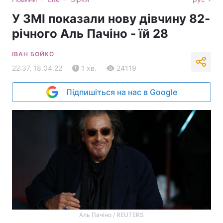
У ЗМІ показали нову дівчину 82-
річного Аль Пачіно - їй 28
ІВАН БОЙКО
22:37, 18.04.22
1 хв.
24119
Підпишіться на нас в Google
Аль Пачіно / REUTERS