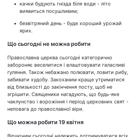
качки будують гнізда біля води - літо
виявиться посушливим;
безвітряний день - буде хороший урожай
ярих.
Що сьогодні не можна робити
Православна церква сьогодні категорично
забороняє веселитися і влаштовувати галасливі
гуляння. Також небажано полювати, ловити рибу,
забивати худобу. Закоханим краще утриматися
від близькості до закінчення посту, щоб не
згрішити. Священики нагадують, що будь-яке
чаклунство і ворожіння і період церковних свят -
неповага до православної віри.
Що можна робити 19 квітня
Віруючим сьогодні належить дотримуватися всіх