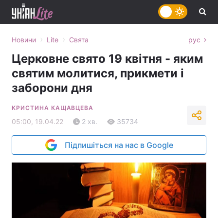
›
›
Новини
Lite
Свята
рус
Церковне свято 19 квітня - яким
святим молитися, прикмети і
заборони дня
КРИСТИНА КАЩАВЦЕВА
05:00, 19.04.22
2 хв.
35734
Підпишіться на нас в Google