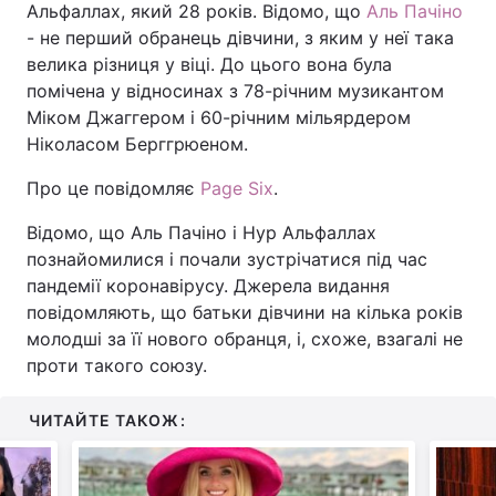
Альфаллах, який 28 років. Відомо, що
Аль Пачіно
- не перший обранець дівчини, з яким у неї така
велика різниця у віці. До цього вона була
помічена у відносинах з 78-річним музикантом
Міком Джаггером і 60-річним мільярдером
Ніколасом Берггрюеном.
Про це повідомляє
Page Six
.
Відомо, що Аль Пачіно і Нур Альфаллах
познайомилися і почали зустрічатися під час
пандемії коронавірусу. Джерела видання
повідомляють, що батьки дівчини на кілька років
молодші за її нового обранця, і, схоже, взагалі не
проти такого союзу.
ЧИТАЙТЕ ТАКОЖ: