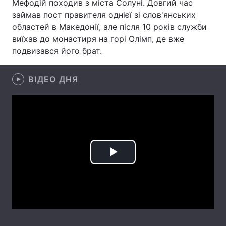
Мефодій походив з міста Солуні. Довгий час
займав пост правителя однієї зі слов'янських
Лонгріди
областей в Македонії, але після 10 років служби
виїхав до монастиря на горі Олімп, де вже
Відео з Youtube
Статті
подвизався його брат.
Інтерв'ю
Думки
ВІДЕО ДНЯ
Архів
Вакансії
Контакти
Послуги
Play
Video