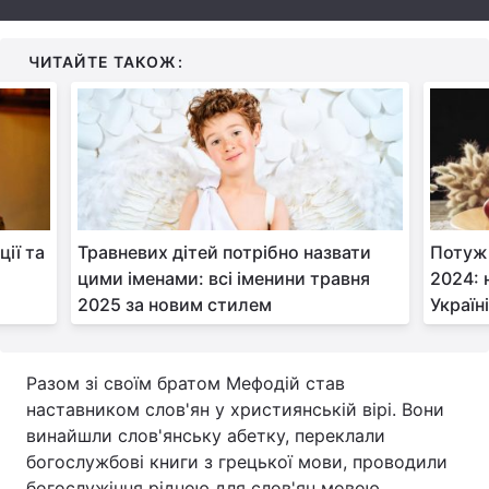
Тема оформлення
ЧИТАЙТЕ ТАКОЖ:
ії та
Травневих дітей потрібно назвати
Потужн
цими іменами: всі іменини травня
2024: 
2025 за новим стилем
Україн
Разом зі своїм братом Мефодій став
наставником слов'ян у християнській вірі. Вони
винайшли слов'янську абетку, переклали
богослужбові книги з грецької мови, проводили
богослужіння рідною для слов'ян мовою.