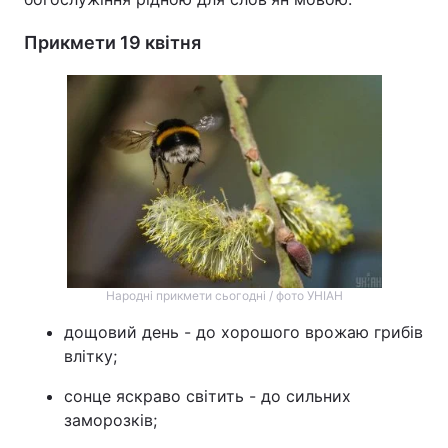
Прикмети 19 квітня
Народні прикмети сьогодні / фото УНІАН
дощовий день - до хорошого врожаю грибів
влітку;
сонце яскраво світить - до сильних
заморозків;