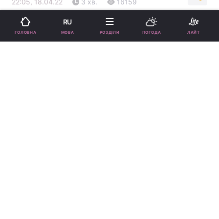
22:05, 18.04.22
3 хв.
16159
RU
Підпишіться на нас в Google
МОВА
ГОЛОВНА
РОЗДІЛИ
ПОГОДА
ЛАЙТ
Юлія Саніна і Христина Соловій
Багато композиції були відомі ще до війни,
але останнім часом набули особливого
сенсу.
Реклама