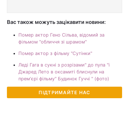
Вас також можуть зацікавити новини:
Помер актор Гено Сільва, відомий за
фільмом "обличчя зі шрамом"
Помер актор з фільму "Сутінки"
Леді Гага в сукні з розрізами" до пупа "і
Джаред Лето в оксамиті блиснули на
прем'єрі фільму" Будинок Гуччі " (фото)
ПІДТРИМАЙТЕ НАС