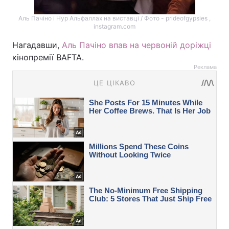
Аль Пачіно і Нур Альфаллах на виставці / Фото - prideofgypsies ,
instagram.com
Нагадавши,
Аль Пачіно впав на червоній доріжці
кінопремії BAFTA.
Реклама