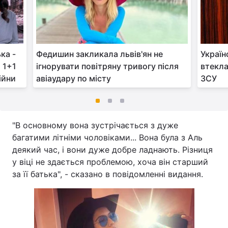
ка -
Федишин закликала львів'ян не
Україн
 1+1
ігнорувати повітряну тривогу після
втекла
ійни
авіаудару по місту
ЗСУ
"В основному вона зустрічається з дуже
багатими літніми чоловіками... Вона була з Аль
деякий час, і вони дуже добре ладнають. Різниця
у віці не здається проблемою, хоча він старший
за її батька", - сказано в повідомленні видання.