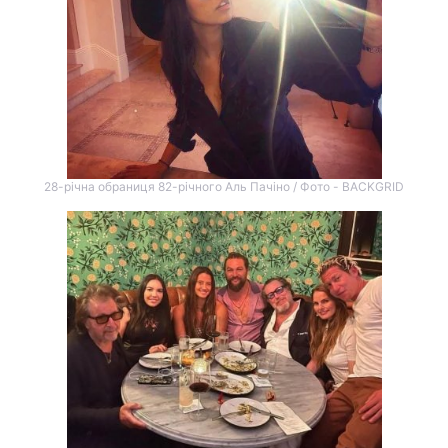
28-річна обраниця 82-річного Аль Пачіно / Фото - BACKGRID