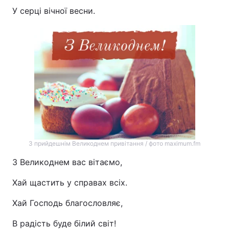
У серці вічної весни.
З прийдешнім Великоднем привітання / фото maximum.fm
З Великоднем вас вітаємо,
Хай щастить у справах всіх.
Хай Господь благословляє,
В радість буде білий світ!