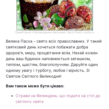
Привітання з Великоднем картинки / фото fresh-cards.ru
Велика Пасха - свято всіх православних. У такий
святковий день хочеться побажати добра
здоров'я, миру, процвітання всім. Нехай кожен
день ваш будинок наповнюється затишком,
теплом, щастям, благополуччям. Даруйте один
одному увагу і турботу, любов і вірність. Зі
Святом Світлого Великодня!
Вам також може бути цікаво:
Страви на Великдень: що подати на стіл до
світлого свята