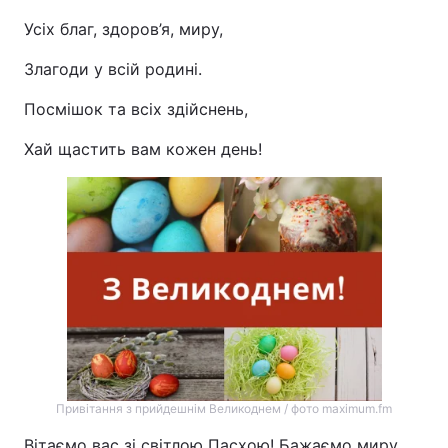
Усіх благ, здоров’я, миру,
Злагоди у всій родині.
Посмішок та всіх здійснень,
Хай щастить вам кожен день!
Привітання з прийдешнім Великоднем / фото maximum.fm
Вітаємо вас зі світлою Пасхою! Бажаємо миру,