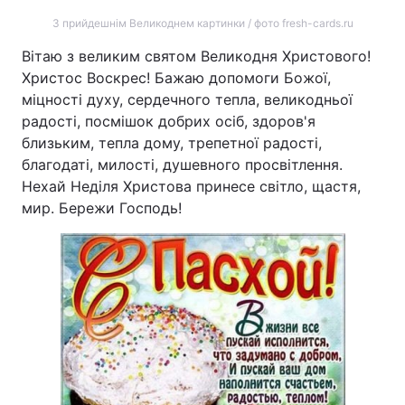
З прийдешнім Великоднем картинки / фото fresh-cards.ru
Вітаю з великим святом Великодня Христового!
Христос Воскрес! Бажаю допомоги Божої,
міцності духу, сердечного тепла, великодньої
радості, посмішок добрих осіб, здоров'я
близьким, тепла дому, трепетної радості,
благодаті, милості, душевного просвітлення.
Нехай Неділя Христова принесе світло, щастя,
мир. Бережи Господь!