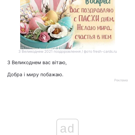
З Великоднем 2021 поздоровлення / фото fresh-cards.ru
З Великоднем вас вітаю,
Добра і миру побажаю.
Реклама
ad