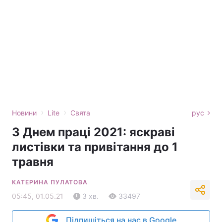
›
›
Новини
Lite
Свята
рус
З Днем праці 2021: яскраві
листівки та привітання до 1
травня
КАТЕРИНА ПУЛАТОВА
05:45, 01.05.21
3 хв.
33497
Підпишіться на нас в Google