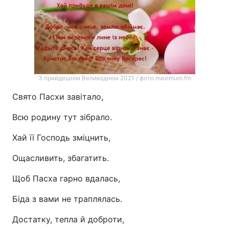
З прийдешнім Великоднем 2021 / фото maximum.fm
Свято Пасхи завітало,
Всю родину тут зібрало.
Хай її Господь зміцнить,
Ощасливить, збагатить.
Щоб Пасха гарно вдалась,
Біда з вами не траплялась.
Достатку, тепла й доброти,