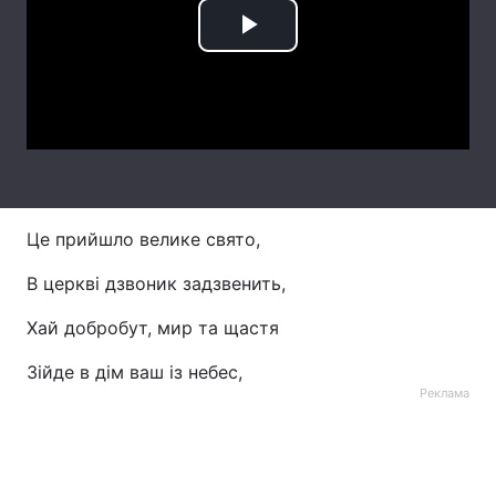
Тема оформлення
Play
Video
Це прийшло велике свято,
В церкві дзвоник задзвенить,
Хай добробут, мир та щастя
Зійде в дім ваш із небес,
Реклама