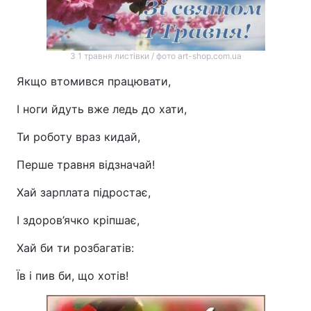
З 1 травня листівки / фото art-shop.com.ua
Якщо втомився працювати,
І ноги йдуть вже ледь до хати,
Ти роботу враз кидай,
Перше травня відзначай!
Хай зарплата підростає,
І здоров’ячко кріпшає,
Хай би ти розбагатів:
Їв і пив би, що хотів!