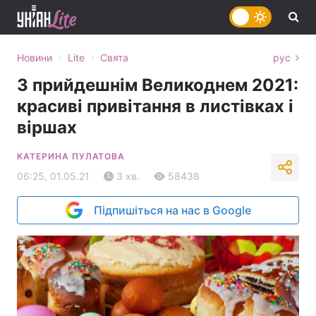
›
›
Новини
Lite
Свята
рус
З прийдешнім Великоднем 2021:
красиві привітання в листівках і
віршах
КАТЕРИНА ПУЛАТОВА
06:25, 01.05.21
3 хв.
58438
Підпишіться на нас в Google