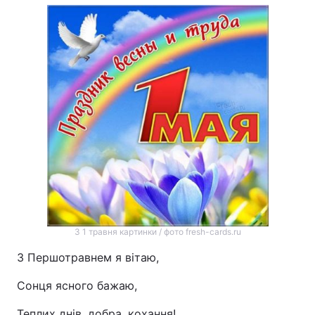
З 1 травня картинки / фото fresh-cards.ru
З Першотравнем я вітаю,
Сонця ясного бажаю,
Теплих днів, добра, кохання!