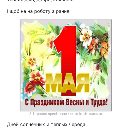
І щоб не на роботу з рання.
З 1 травня привітання / фото fresh-cards.ru
Дней солнечных и теплых череда