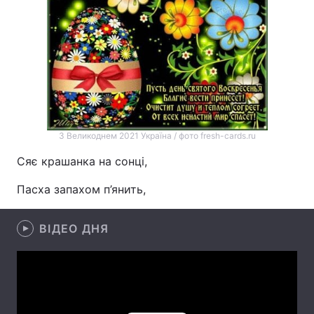
Лонгріди
Відео з Youtube
Статті
Інтерв'ю
Думки
Архів
Вакансії
З Великоднем 2021 Україна / фото fresh-cards.ru
Контакти
Сяє крашанка на сонці,
Пасха запахом п’янить,
Послуги
ВІДЕО ДНЯ