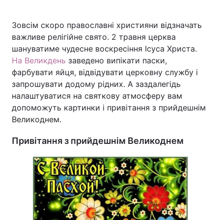
Зовсім скоро православні християни відзначать
важливе релігійне свято. 2 травня церква
Головна
Війна
шануватиме чудесне воскресіння Ісуса Христа.
На Великдень
заведено випікати паски,
Україна
Політика
фарбувати яйця, відвідувати церковну службу і
запрошувати додому рідних. А заздалегідь
Економіка
Світ
налаштуватися на святкову атмосферу вам
допоможуть картинки і привітання з прийдешнім
Спорт
Наука
Великоднем.
Техно і зв'язок
Лайт
Привітання з прийдешнім Великоднем
Зброя
Інциденти
Здоров'я
Туризм
Цікавинки
Погода
Екологія
Регіони