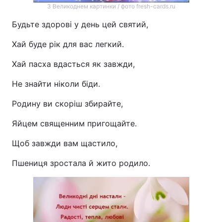
З Великоднем картинки / фото fresh-cards.ru
Будьте здорові у день цей святий,
Хай буде рік для вас легкий.
Хай пасха вдасться як завжди,
Не знайти ніколи біди.
Родину ви скоріш збирайте,
Яйцем священним пригощайте.
Щоб завжди вам щастило,
Пшениця зростала й жито родило.