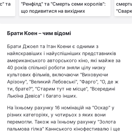
с" та
"Ренфілд" та "Смерть семи королів":
смерть
що подивитися на вихідних
"Сварк
Брати Коен
–
чим відомі
Брати Джоел та Ітан Коени є одними з
найяскравіших і найуспішніших представників
американського авторського кіно, які майже за
40 років спільної роботи зняли цілу низку
культових фільмів, включаючи "Виховуючи
Арізону", "Великий Лебовські", "Фарго", "О, де ж
ти, брате?", "Старим тут не місце", "Всередині
Льюїна Девіса" і багато інших.
На їхньому рахунку 16 номінацій на "Оскар" у
різних категоріях, у чотирьох з яких вони
перемогли. Також на їхньому рахунку "Золота
пальмова гілка" Каннського кінофестивалю і ще