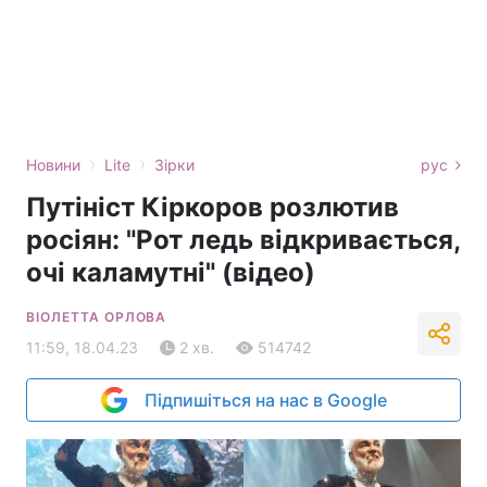
›
›
Новини
Lite
Зірки
рус
Путініст Кіркоров розлютив
росіян: "Рот ледь відкривається,
очі каламутні" (відео)
ВІОЛЕТТА ОРЛОВА
11:59, 18.04.23
2 хв.
514742
Підпишіться на нас в Google