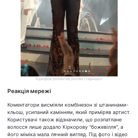
Кіркоров розлютив росіян / скріншот
Реакція мережі
Коментатори висміяли комбінезон зі штанинами-
кльош, усипаний камінням, який приміряв артист.
Користувачі також відзначили, що розпатлане
волосся лише додало Кіркорову "божевілля", а
його міміка мала лячний вигляд. Під фото і відео