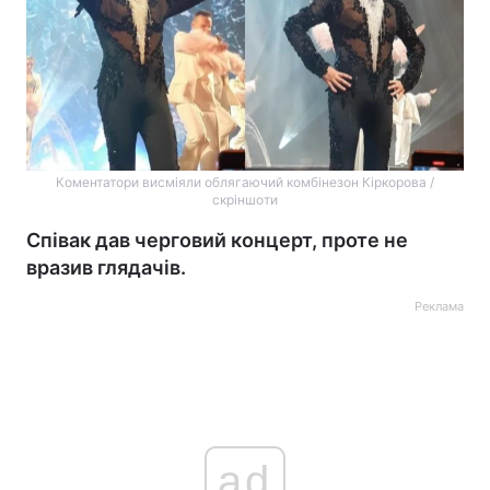
Коментатори висміяли облягаючий комбінезон Кіркорова /
скріншоти
Співак дав черговий концерт, проте не
вразив глядачів.
Реклама
ad