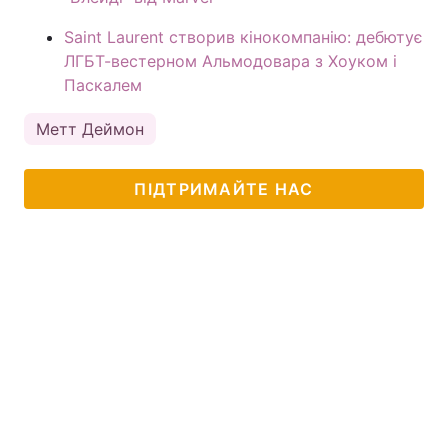
Saint Laurent створив кінокомпанію: дебютує
ЛГБТ-вестерном Альмодовара з Хоуком і
Паскалем
Метт Деймон
ПІДТРИМАЙТЕ НАС