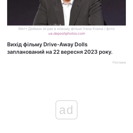
Метт Деймон зіграє в новому фільмі Ітана Коена / фото
ua.depositphotos.com
Вихід фільму Drive-Away Dolls
запланований на 22 вересня 2023 року.
Реклама
ad