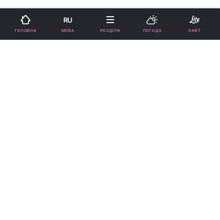
RU
›
›
Новини
Lite
Кіно
рус
МОВА
ГОЛОВНА
РОЗДІЛИ
ПОГОДА
ЛАЙТ
HBO випустив трейлер
скандального серіалу "Ідол" і
оголосив дату виходу
МАРИНА ГРИГОРЕНКО
11:11, 18.04.23
3 хв.
34571
Підпишіться на нас в Google