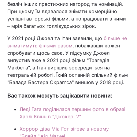
безліч інших престижних нагород та номінацій.
При цьому їм вдавалося знімати комерційно
успішні авторські фільми, а попрацювати з ними
– мрія багатьох голлівудських зірок.
У 2021 році Джоел та Ітан заявили, що
більше не
зніматимуть фільми разом
, побажавши кожен
спробувати щось своє. У підсумку Джоел
випустив вже в 2021 році фільм "Трагедія
Макбета", а Ітан вирішив зосередиться на
театральній роботі. Їхній останній спільний фільм
"Балада Бастера Скраггса" вийшов у 2018 році.
Вас також можуть зацікавити новини:
Леді Гага поділилася першим фото в образі
Харлі Квінн в "Джокері 2"
Хоррор-діва Міа Гот зіграє в новому
"Блейді" від Marvel