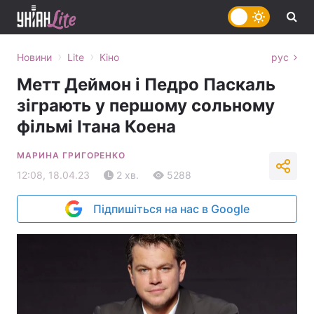
›
›
Новини
Lite
Кіно
рус
Метт Деймон і Педро Паскаль
зіграють у першому сольному
фільмі Ітана Коена
МАРИНА ГРИГОРЕНКО
12:08, 18.04.23
2 хв.
5288
Підпишіться на нас в Google