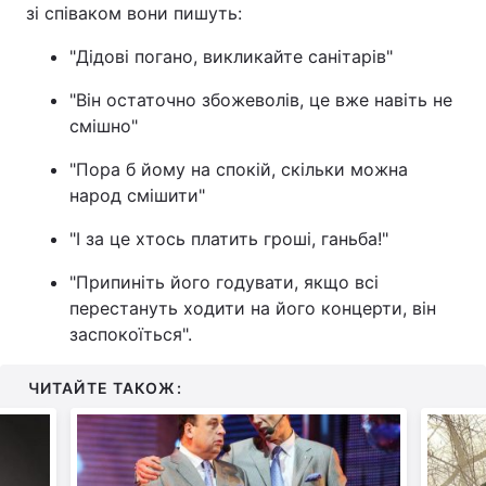
зі співаком вони пишуть:
"Дідові погано, викликайте санітарів"
"Він остаточно збожеволів, це вже навіть не
смішно"
"Пора б йому на спокій, скільки можна
народ смішити"
"І за це хтось платить гроші, ганьба!"
"Припиніть його годувати, якщо всі
перестануть ходити на його концерти, він
заспокоїться".
ЧИТАЙТЕ ТАКОЖ: