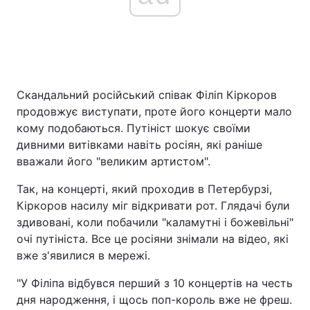
Скандальний російський співак Філіп Кіркоров
продовжує виступати, проте його концерти мало
кому подобаються. Путініст шокує своїми
дивними витівками навіть росіян, які раніше
вважали його "великим артистом".
Так, на концерті, який проходив в Петербурзі,
Кіркоров насилу міг відкривати рот. Глядачі були
здивовані, коли побачили "каламутні і божевільні"
очі путініста. Все це росіяни знімали на відео, які
вже з'явилися в мережі.
"У Філіпа відбувся перший з 10 концертів на честь
дня народження, і щось поп-король вже не фреш.