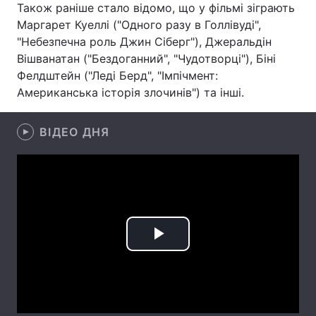
Також раніше стало відомо, що у фільмі зіграють
Маргарет Куеллі ("Одного разу в Голлівуді",
Лонгріди
"Небезпечна роль Джин Сіберг"), Джеральдін
Вішванатан ("Бездоганний", "Чудотворці"), Біні
Відео з Youtube
Статті
Фелдштейн ("Леді Берд", "Імпічмент:
Американська історія злочинів") та інші.
Інтерв'ю
Думки
Архів
Вакансії
ВІДЕО ДНЯ
Контакти
Послуги
Play
Video