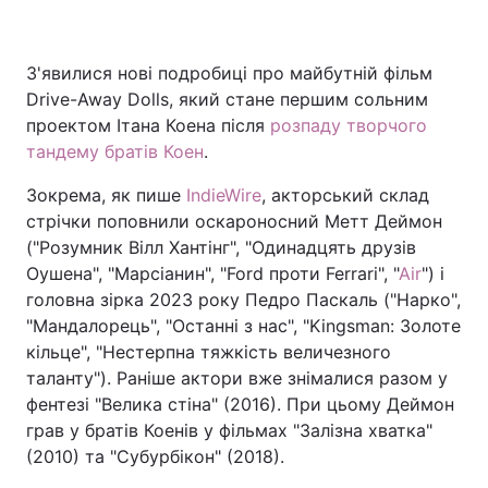
З'явилися нові подробиці про майбутній фільм
Головна
Війна
Drive-Away Dolls, який стане першим сольним
проектом Ітана Коена після
розпаду творчого
Україна
Політика
тандему братів Коен
.
Економіка
Світ
Зокрема, як пише
IndieWire
, акторський склад
стрічки поповнили оскароносний Метт Деймон
Спорт
Наука
("Розумник Вілл Хантінг", "Одинадцять друзів
Оушена", "Марсіанин", "Ford проти Ferrari", "
Air
") і
Техно і зв'язок
Лайт
головна зірка 2023 року Педро Паскаль ("Нарко",
"Мандалорець", "Останні з нас", "Kingsman: Золоте
Зброя
Інциденти
кільце", "Нестерпна тяжкість величезного
таланту"). Раніше актори вже знімалися разом у
Здоров'я
Туризм
фентезі "Велика стіна" (2016). При цьому Деймон
грав у братів Коенів у фільмах "Залізна хватка"
Цікавинки
Погода
(2010) та "Субурбікон" (2018).
Екологія
Регіони