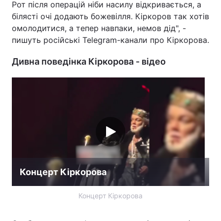
Рот після операцій ніби насилу відкривається, а
білясті очі додають божевілля. Кіркоров так хотів
омолодитися, а тепер навпаки, немов дід", -
пишуть російські Telegram-канали про Кіркорова.
Дивна поведінка Кіркорова - відео
Концерт Кіркорова
Концерт Кіркорова