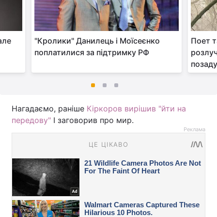
але
"Кролики" Данилець і Моїсеєнко
Поет т
поплатилися за підтримку РФ
розлуч
позаду
Нагадаємо, раніше
Кіркоров вирішив "йти на
передову"
І заговорив про мир.
Реклама