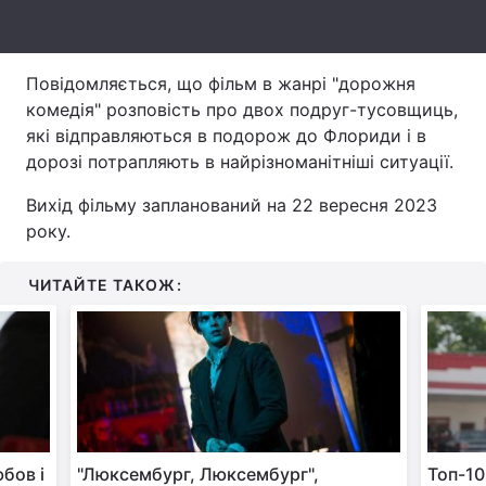
Тема оформлення
Повідомляється, що фільм в жанрі "дорожня
комедія" розповість про двох подруг-тусовщиць,
які відправляються в подорож до Флориди і в
дорозі потрапляють в найрізноманітніші ситуації.
Вихід фільму запланований на 22 вересня 2023
року.
ЧИТАЙТЕ ТАКОЖ:
юбов і
"Люксембург, Люксембург",
Топ-10