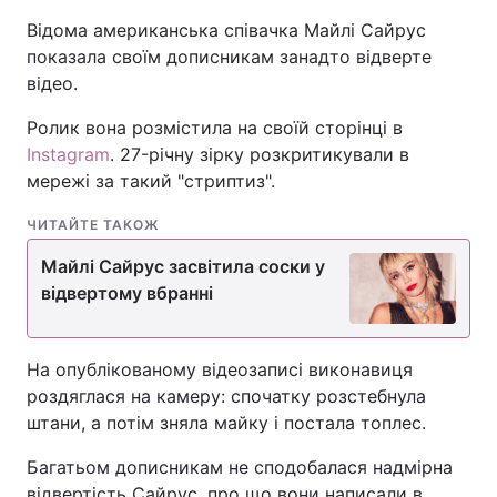
Відома американська співачка Майлі Сайрус
показала своїм дописникам занадто відверте
відео.
Ролик вона розмістила на своїй сторінці в
Instagram
. 27-річну зірку розкритикували в
мережі за такий "стриптиз".
ЧИТАЙТЕ ТАКОЖ
Майлі Сайрус засвітила соски у
відвертому вбранні
На опублікованому відеозаписі виконавиця
роздяглася на камеру: спочатку розстебнула
штани, а потім зняла майку і постала топлес.
Багатьом дописникам не сподобалася надмірна
відвертість Сайрус, про що вони написали в