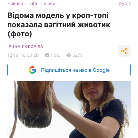
›
›
Новини
Lite
Зірки
рус
Відома модель у кроп-топі
показала вагітний животик
(фото)
ІРИНА ПОГОРІЛА
12:19, 18.09.20
1 хв.
5275
Підпишіться на нас в Google