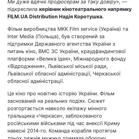
Ми дуже вдячні продюсерам за таку довіру», —
підкреслила
керівник кінотеатрального напрямку
FILM.UA Distribution Надія Коротушка.
Фільм виробництва MKK Film service (Україна) та
Inter Media (Польща), був створений за
підтримки Державного агентства України з
питань кіно, ВМС ЗС України, краудфандингової
платформи «Велика Ідея», Міжнародного фонду
«Відродження», Львівської міської ради,
Львівської обласної адміністрації, Черкаської
обласної адміністрації.
Це кіно про новітню історію України. Фільм
заснований на реальних подіях. Сюжет
розгортається навколо екіпажу мінного
тральщика «Черкаси», заблокованого
російськими військами під час анексії Криму
навесні 2014-го. Команда корабля протягом
трьох тижнів мужньо тримала оборону.