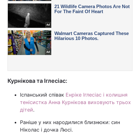
Курнікова та Іглесіас:
Іспанський співак
Енріке Іглесіас і колишня
тенісистка Анна Курнікова виховують трьох
дітей
.
Раніше у них народилися близнюки: син
Ніколас і дочка Люсі.