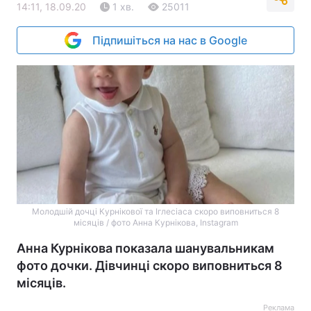
14:11, 18.09.20
1 хв.
25011
Підпишіться на нас в Google
Молодшій дочці Курнікової та Іглесіаса скоро виповниться 8
місяців / фото Анна Курнікова, Instagram
Анна Курнікова показала шанувальникам
фото дочки. Дівчинці скоро виповниться 8
місяців.
Реклама