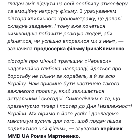
глядач зміг відчути на собі особливу атмосферу
та емоційну напругу фільму. З урахуванням
Лонгріди
півтора хвилинного хронометражу, це доволі
складне завдання. І тому вже хочеться
Відео з Youtube
Статті
чимшвидше побачити реакцію людей, аби
дізнатися, чи успішно впоралися ми з ним», —
Інтерв'ю
Думки
зазначила
продюсерка фільму Ірина
Клименко
.
Архів
Вакансії
«Історія про мінний тральщик «Черкаси»
надзвичайно глибока: насправді, йдеться про
Контакти
боротьбу не тільки за корабель, а й за всю
Україну. Нам приємно бути частиною такого
Послуги
важливого проєкту, який залишається
актуальним і сьогодні. Символічним є те, що
презентуємо тизер і постер до Дня Незалежності
України. Ми віримо в його успіх і докладемо
максимум зусиль для того, щоб глядач пішов
подивитися цей фільм», —
зауважив
керівник
MMD UA Роман Мартиненко
.