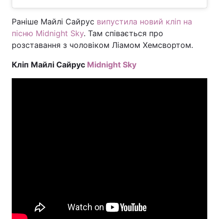
Раніше Майлі Сайрус
випустила новий кліп на
пісню Midnight Sky
. Там співається про
розставання з чоловіком Ліамом Хемсвортом.
Кліп Майлі Сайрус
Midnight Sky