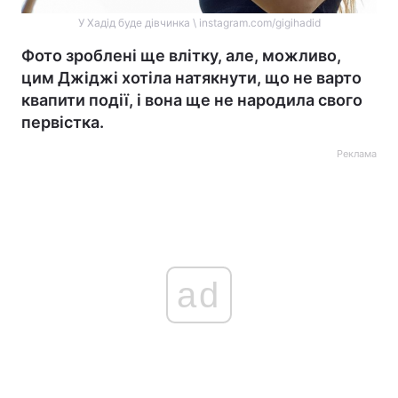
У Хадід буде дівчинка \ instagram.com/gigihadid
Фото зроблені ще влітку, але, можливо,
цим Джіджі хотіла натякнути, що не варто
квапити події, і вона ще не народила свого
первістка.
Реклама
ad