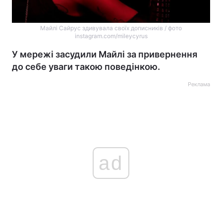
Майлі Сайрус здивувала своїх дописників / фото
instagram.com/mileycyrus
У мережі засудили Майлі за привернення
до себе уваги такою поведінкою.
Реклама
ad