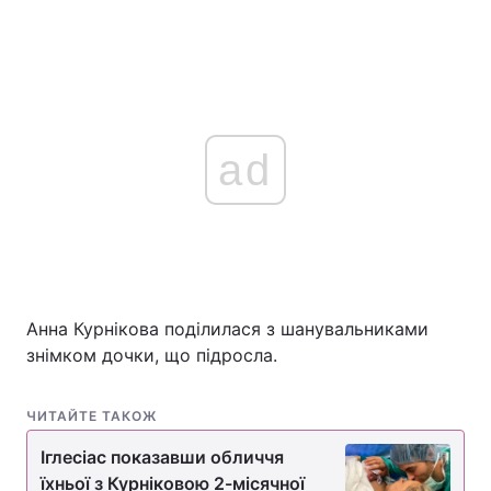
ad
Анна Курнікова поділилася з шанувальниками
знімком дочки, що підросла.
ЧИТАЙТЕ ТАКОЖ
Іглесіас показавши обличчя
їхньої з Курніковою 2-місячної