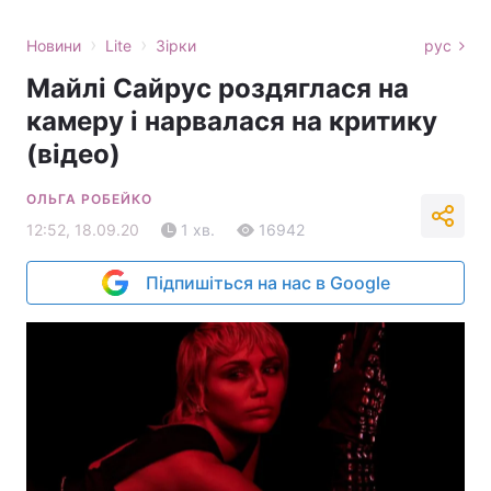
›
›
Новини
Lite
Зірки
рус
Майлі Сайрус роздяглася на
камеру і нарвалася на критику
(відео)
ОЛЬГА РОБЕЙКО
12:52, 18.09.20
1 хв.
16942
Підпишіться на нас в Google