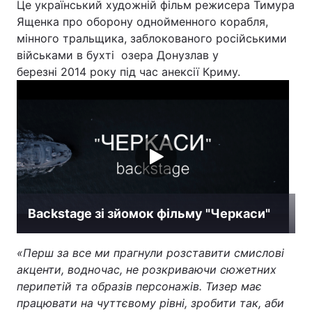
Це український художній фільм режисера Тимура
Ященка про оборону однойменного корабля,
мінного тральщика, заблокованого російськими
військами в бухті озера Донузлав у
Головна
Війна
березні 2014 року під час анексії Криму.
Україна
Політика
Економіка
Світ
Спорт
Наука
Техно і зв'язок
Лайт
Backstage зі зйомок фільму "Черкаси"
Зброя
Інциденти
Здоров'я
Туризм
«Перш за все ми прагнули розставити смислові
акценти, водночас, не розкриваючи сюжетних
Цікавинки
Погода
перипетій та образів персонажів. Тизер має
працювати на чуттєвому рівні, зробити так, аби
Екологія
Регіони