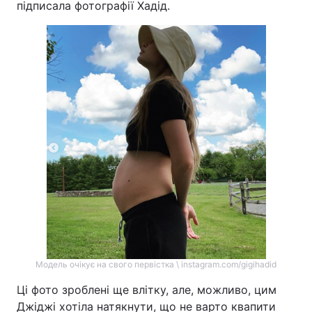
підписала фотографії Хадід.
Модель очікує на свого первістка \ instagram.com/gigihadid
Ці фото зроблені ще влітку, але, можливо, цим
Джіджі хотіла натякнути, що не варто квапити