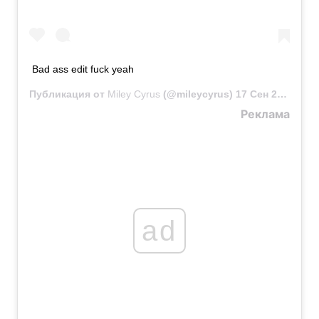
Bad ass edit fuck yeah
Публикация от
Miley Cyrus
(@mileycyrus)
17 Сен 2020 в 12:47 PDT
Реклама
ad