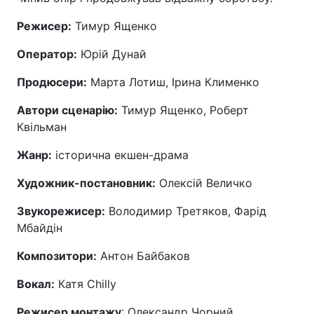
Режисер:
Тимур Ященко
Оператор:
Юрій Дунай
Продюсери:
Марта Лотиш, Ірина Клименко
Автори сценарію:
Тимур Ященко, Роберт
Квільман
Жанр:
історична екшен-драма
Художник-постановник:
Олексій Величко
Звукорежисер:
Володимир Третяков, Фарід
Мбайдін
Композитори:
Антон Байбаков
Вокал:
Катя Chilly
Режисер монтажу
: Олександр Чорний