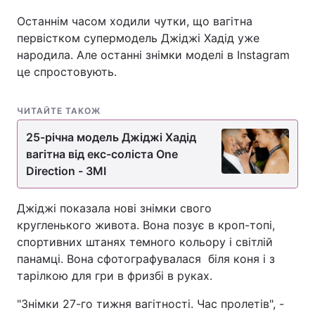
Останнім часом ходили чутки, що вагітна
первістком супермодель Джіджі Хадід уже
народила. Але останні знімки моделі в Instagram
це спростовують.
ЧИТАЙТЕ ТАКОЖ
25-річна модель Джіджі Хадід
вагітна від екс-соліста One
Direction - ЗМІ
Джіджі показала нові знімки свого
кругленького живота. Вона позує в кроп-топі,
спортивних штанях темного кольору і світлій
панамці. Вона сфотографувалася біля коня і з
тарілкою для гри в фризбі в руках.
"Знімки 27-го тижня вагітності. Час пролетів", -