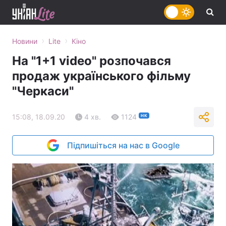
›
›
Новини
Lite
Кіно
На "1+1 video" розпочався
продаж українського фільму
"Черкаси"
15:08, 18.09.20
4 хв.
1124
НК
Підпишіться на нас в Google