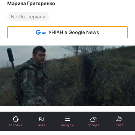
Марина Григоренко
Netflix серіали
УНІАН в Google News
читать на русском
RU
МОВА
ГОЛОВНА
РОЗДІЛИ
ПОГОДА
ЛАЙТ