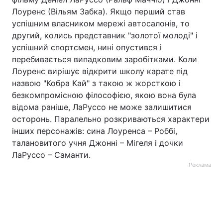
Лоуренс (Вільям Забка). Якщо перший став
успішним власником мережі автосалонів, то
другий, колись представник "золотої молоді" і
успішний спортсмен, нині опустився і
перебивається випадковим заробітками. Коли
Лоуренс вирішує відкрити школу карате під
назвою "Кобра Кай" з такою ж жорсткою і
безкомпромісною філософією, якою вона була
відома раніше, ЛаРуссо не може залишитися
осторонь. Паралельно розкриваються характери
інших персонажів: сина Лоуренса – Роббі,
талановитого учня Джонні – Мігеля і дочки
ЛаРуссо – Саманти.
Реклама