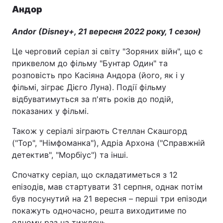
Андор
Andor (Disney+, 21 вересня 2022 року, 1 сезон)
Це черговий серіал зі світу "Зоряних війн", що є
приквелом до фільму "Бунтар Один" та
розповість про Касіяна Андора (його, як і у
фільмі, зіграє Дієго Луна). Події фільму
відбуватимуться за п'ять років до подій,
показаних у фільмі.
Також у серіалі зіграють Стеллан Скашгорд
("Тор", "Німфоманка"), Адріа Архона ("Справжній
детектив", "Морбіус") та інші.
Спочатку серіал, що складатиметься з 12
епізодів, мав стартувати 31 серпня, однак потім
був посунутий на 21 вересня – перші три епізоди
покажуть одночасно, решта виходитиме по
одному раз на тиждень.