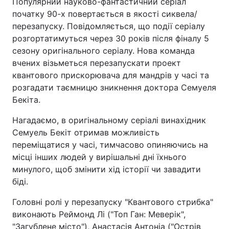
Популярний науково-фантастичний серіал
початку 90-х повертається в якості сиквела/
перезапуску. Повідомляється, що події серіалу
розгортатимуться через 30 років після фіналу 5
сезону оригінального серіалу. Нова команда
вчених візьметься перезапускати проект
квантового прискорювача для мандрів у часі та
розгадати таємницю зникнення доктора Семуеля
Бекіта.
Нагадаємо, в оригінальному серіалі винахідник
Семуель Бекіт отримав можливість
переміщатися у часі, тимчасово опиняючись на
місці інших людей у вирішальні дні їхнього
минулого, щоб змінити хід історії чи завадити
біді.
Головні ролі у перезапуску "Квантового стрибка"
виконають Реймонд Лі ("Топ Ган: Меверік",
"Загублене місто"), Анастасія Антоніа ("Острів