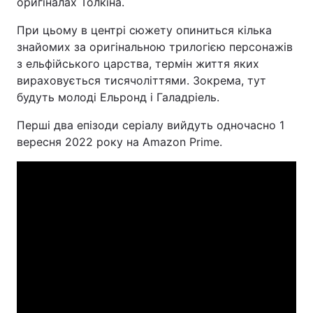
оригіналах Толкіна.
При цьому в центрі сюжету опиниться кілька
знайомих за оригінальною трилогією персонажів
з ельфійського царства, термін життя яких
вираховується тисячоліттями. Зокрема, тут
будуть молоді Ельронд і Галадріель.
Перші два епізоди серіалу вийдуть одночасно 1
вересня 2022 року на Amazon Prime.