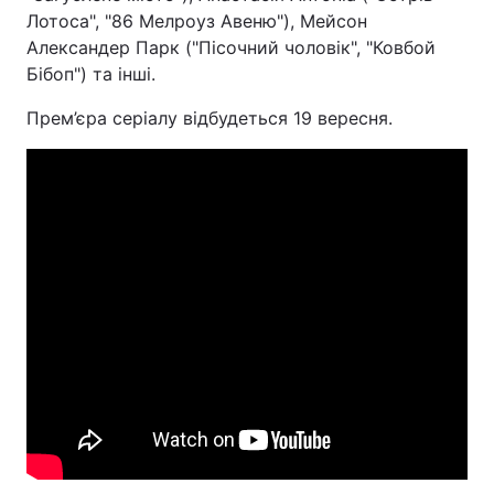
Лотоса", "86 Мелроуз Авеню"), Мейсон
Александер Парк ("Пісочний чоловік", "Ковбой
Бібоп") та інші.
Прем’єра серіалу відбудеться 19 вересня.