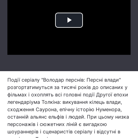
Тема оформлення
Play
Video
Події серіалу "Володар перснів: Персні влади"
розгортатимуться за тисячі років до описаних у
фільмах і охоплять всі головні події Другої епохи
легендаріума Толкіна: викування кілець влади,
сходження Саурона, епічну історію Нуменора,
останній альянс ельфів і людей. При цьому низка
персонажів і сюжетних ліній є вигадкою
шоураннерів і сценаристів серіалу і відсутні в