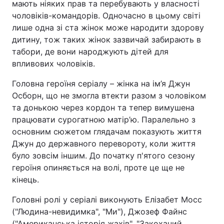
мають ніяких прав та перебувають у власності
чоловіків-командорів. Одночасно в цьому світі
лише одна зі ста жінок може народити здорову
дитину, тож таких жінок зазвичай забирають в
табори, де вони народжують дітей для
впливових чоловіків.
Головна героїня серіалу – жінка на ім’я Джун
Осборн, що не змогла втекти разом з чоловіком
та донькою через кордон та тепер вимушена
працювати сурогатною матір’ю. Паралельно з
основним сюжетом глядачам показують життя
Джун до державного перевороту, коли життя
було зовсім іншим. До початку п'ятого сезону
героїня опиняється на волі, проте це ще не
кінець.
Головні ролі у серіалі виконують Елізабет Мосс
("Людина-невидимка", "Ми"), Джозеф Файнс
("Американська історія жахів", "Закоханий