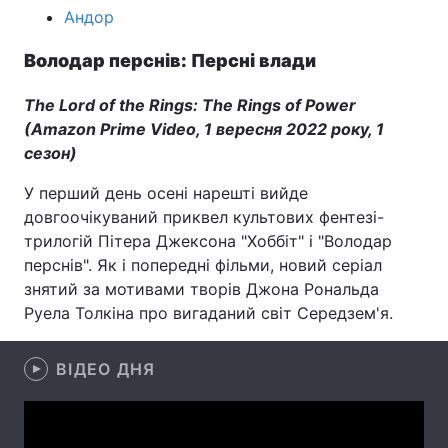
Андор
Лонгріди
Володар перснів: Персні влади
Відео з Youtube
Статті
The Lord of the Rings: The Rings of Power
(Amazon Prime Video, 1 вересня 2022 року, 1
Інтерв'ю
Думки
сезон)
Архів
Вакансії
У перший день осені нарешті вийде
довгоочікуваний приквел культових фентезі-
Контакти
трилогій Пітера Джексона "Хоббіт" і "Володар
перснів". Як і попередні фільми, новий серіал
Послуги
знятий за мотивами творів Джона Рональда
Руела Толкіна про вигаданий світ Середзем'я.
ВІДЕО ДНЯ