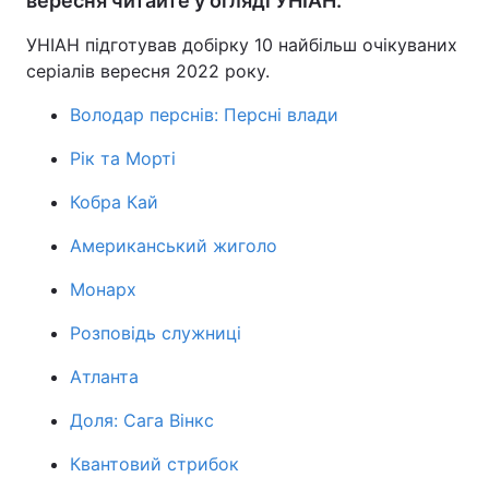
вересня читайте у огляді УНІАН.
УНІАН підготував добірку 10 найбільш очікуваних
серіалів вересня 2022 року.
Головна
Війна
Володар перснів: Персні влади
Україна
Політика
Рік та Морті
Економіка
Світ
Кобра Кай
Спорт
Наука
Американський жиголо
Техно і зв'язок
Лайт
Монарх
Розповідь служниці
Зброя
Інциденти
Атланта
Здоров'я
Туризм
Доля: Сага Вінкс
Цікавинки
Погода
Квантовий стрибок
Екологія
Регіони