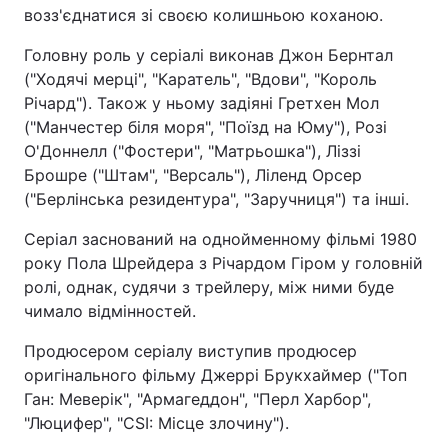
возз'єднатися зі своєю колишньою коханою.
Головну роль у серіалі виконав Джон Бернтал
("Ходячі мерці", "Каратель", "Вдови", "Король
Річард"). Також у ньому задіяні Гретхен Мол
("Манчестер біля моря", "Поїзд на Юму"), Розі
О'Доннелл ("Фостери", "Матрьошка"), Ліззі
Брошре ("Штам", "Версаль"), Ліленд Орсер
("Берлінська резидентура", "Заручниця") та інші.
Серіал заснований на однойменному фільмі 1980
року Пола Шрейдера з Річардом Гіром у головній
ролі, однак, судячи з трейлеру, між ними буде
чимало відмінностей.
Продюсером серіалу виступив продюсер
оригінального фільму Джеррі Брукхаймер ("Топ
Ган: Меверік", "Армагеддон", "Перл Харбор",
"Люцифер", "CSI: Місце злочину").