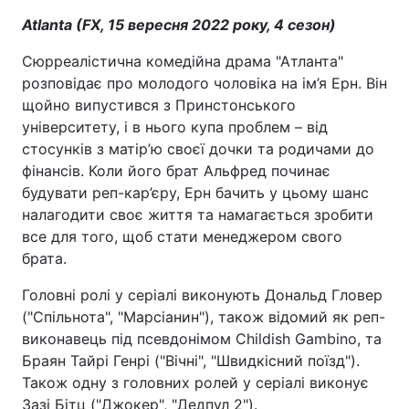
Atlanta (FX, 15 вересня 2022 року, 4 сезон)
Сюрреалістична комедійна драма "Атланта"
розповідає про молодого чоловіка на ім’я Ерн. Він
щойно випустився з Принстонського
університету, і в нього купа проблем – від
стосунків з матір’ю своєї дочки та родичами до
фінансів. Коли його брат Альфред починає
будувати реп-кар’єру, Ерн бачить у цьому шанс
налагодити своє життя та намагається зробити
все для того, щоб стати менеджером свого
брата.
Головні ролі у серіалі виконують Дональд Гловер
("Спільнота", "Марсіанин"), також відомий як реп-
виконавець під псевдонімом Childish Gambino, та
Браян Тайрі Генрі ("Вічні", "Швидкісний поїзд").
Також одну з головних ролей у серіалі виконує
Зазі Бітц ("Джокер", "Дедпул 2").