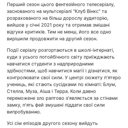
Перший сезон цього фентезійного телесеріалу,
заснованого на мультсеріалі "Клуб Вінкс" та
розрахованого на більш дорослу аудиторію,
вийшов у січні 2021 року та отримав змішані
відгуки критиків. Тим не менш, його все одно
вирішили продовжити на другий сезон.
Події серіалу розгортаються в школі-інтернаті,
куди з усього потойбічного світу приїжджають
навчатися студенти з надприродними
здібностями, щоб навчитися магії і дізнатися, як
контролювати свої сили. У центрі сюжету п'ятеро
учениць, які стають сусідками по кімнаті: Блум,
Стелла, Муза, Аіша і Терра. Коли давно
переможене зло раптово з'являється за стінами
замку, п'ять фей змушені піддати свої сили
випробуванню.
Усі сім епізодів другого сезону вийдуть