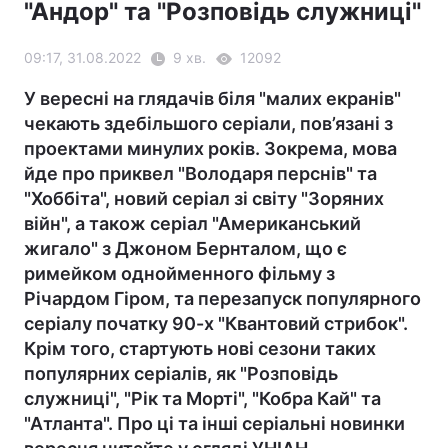
"Андор" та "Розповідь служниці"
09:17, 31.08.2022
9 хв.
12092
У вересні на глядачів біля "малих екранів"
чекають здебільшого серіали, пов’язані з
проектами минулих років. Зокрема, мова
йде про приквел "Володаря перснів" та
"Хоббіта", новий серіал зі світу "Зоряних
війн", а також серіал "Американський
жигало" з Джоном Бернталом, що є
римейком однойменного фільму з
Річардом Гіром, та перезапуск популярного
серіалу початку 90-х "Квантовий стрибок".
Крім того, стартують нові сезони таких
популярних серіалів, як "Розповідь
служниці", "Рік та Морті", "Кобра Кай" та
"Атланта". Про ці та інші серіальні новинки