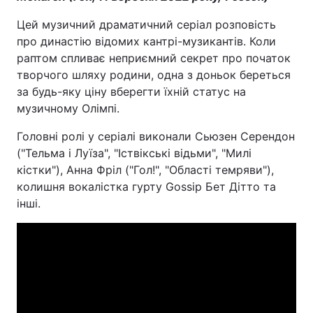
Цей музичний драматичний серіал розповість
про династію відомих кантрі-музикантів. Коли
раптом спливає неприємний секрет про початок
творчого шляху родини, одна з доньок береться
за будь-яку ціну вберегти їхній статус на
музичному Олімпі.
Головні ролі у серіалі виконали Сьюзен Серендон
("Тельма і Луїза", "Іствікські відьми", "Милі
кістки"), Анна Фріл ("Гол!", "Області темряви"),
колишня вокалістка гурту Gossip Бет Дітто та
інші.