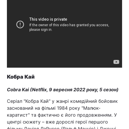
Кобра Кай
Cobra Kai (Netflix, 9 вересня 2022 року, 5 сезон)
Серіал "Кобра Кай" у жанрі комедійний бойовик
заснований на фільмі 1984 року "Малюк-
каратист" та фактично є його продовженням. У
центрі сюжету – вже дорослі герої першого
фільму Деніел ЛаРуссо (Ральф Маччіо) і Джонні