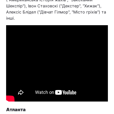
Шекспір"), Івон Стаховскі ("Декстер", "Хижак"),
Алексіс Блідел ("Дівчат Гілмор", "Місто гріхів") та
інші.
Атланта