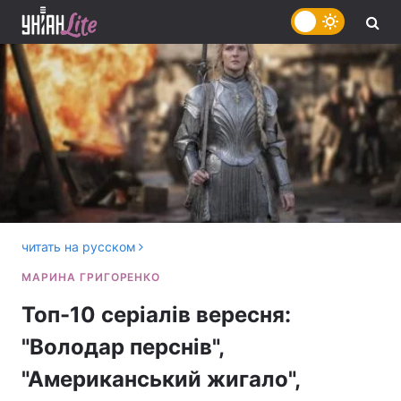
читать на русском
Топ-10 серіалів вересня:
"Володар перснів",
"Американський жигало",