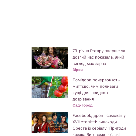
79-річна Ротару вперше за
довгий час показала, який
вигляд має зараз
Зірки
Помідори почервоніють
миттєво: чим поливати
кущі для швидкого
дозрівання
Сад-город
Facebook, дрон і самокат у
XVII столітті: винаходи
Ореста із серіалу "Пригоди
козака Виговського", які