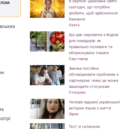
8 серпня: церковне свято
олом
сьогодні, що потрібно
зробити, щоб здійснилося
бажання
Свята
ївських
Що дає сироватка з йодом
для помідорів: як
правильно поливати та
обприскувати томати
Сад-город
Звичка постійно
он
обговорювати проблеми з
партнером: чому це може
зашкодити стосункам
Стосунки
Чоловік відомої української
акторки пішов з життя
их
Зірки
котрі
Тест зі склянкою