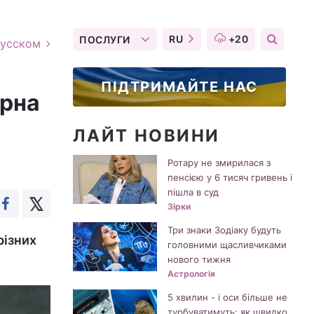
RU
+20
ПОСЛУГИ
русском
ПІДТРИМАЙТЕ НАС
ерна
ЛАЙТ НОВИНИ
Ротару не змирилася з
пенсією у 6 тисяч гривень і
пішла в суд
Зірки
Три знаки Зодіаку будуть
різних
головними щасливчиками
нового тижня
Астрологія
5 хвилин - і оси більше не
турбуватимуть: як швидко