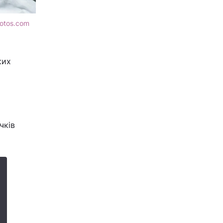
otos.com
ких
чків