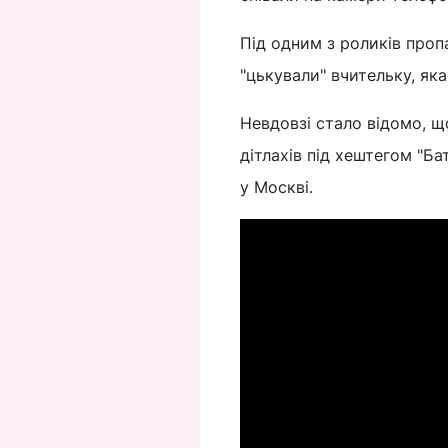
Під одним з роликів проп
"цькували" вчительку, яка
Невдовзі стало відомо, що
дітлахів під хештегом "Б
у Москві.