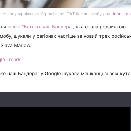
се популярнішою в Україні після TikTok-флешмобу / ua.
depositph
жня
пісню "Батько наш Бандера"
, яка стала родзинкою
мобу, шукали у регіонах частіше за новий трек російсь
Slava Marlow.
le Trends
.
ько наш Бандера" у Google шукали мешканці зі всіх куто