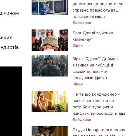
допоможе перевірити, чи
справно працюють ваші
им чином
пластикові вікна
Лайфхаки
Брат Джолі здійснив
ських
камінг-аут
Зірки
андистів
Зірка "Одіссеї" Деймон
з'явився на публіці зі
своїми доньками-
красунями (фото)
Зірки
Не те що кондиціонер –
навіть вентилятор не
потрібен: турецький
лайфхак, як охолодити дім
Лайфхаки
Студія Lionsgate оголосила