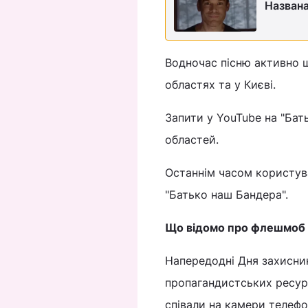
Названа
Водночас пісню активно ш
областях та у Києві.
Запити у YouTube на "Бат
областей.
Останнім часом користув
"Батько наш Бандера".
Що відомо про флешмоб
Напередодні Дня захисник
пропагандистських ресурс
співали на камери телефо