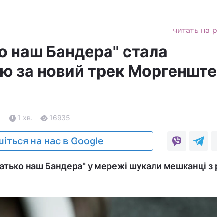
читать на 
о наш Бандера" стала
ю за новий трек Моргеншт
1
1 хв.
16935
іться на нас в Google
Батько наш Бандера" у мережі шукали мешканці з 