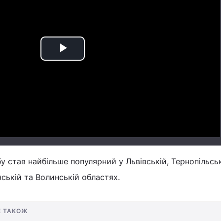
Play
Video
у став найбільше популярний у Львівській, Тернопільськ
нській та Волинській областях.
Е ТАКОЖ