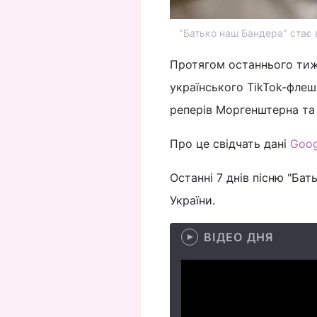
"Батько наш Бандера" стає в
Протягом останнього ти
українського TikTok-флеш
реперів Моргенштерна та 
Про це свідчать дані
Goog
Останні 7 днів пісню "Бат
України.
ВІДЕО ДНЯ