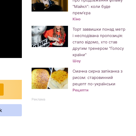
про продовження фільму
"Майкл": коли буде
прем'єра
Кіно
Торт заввишки понад метр
і несподівана пропозиція:
стало відомо, хто став
другим тренером "Голосу
країни"
Шоу
Смачна сирна запіканка з
рисом: старовинний
рецепт по-українськи
Рецепти
Реклама
k