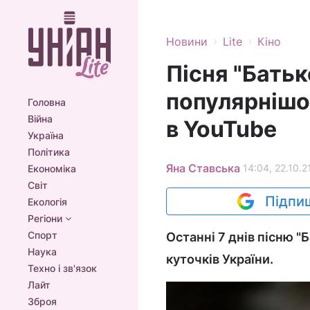
›
›
Новини
Lite
Кіно
Пісня "Батьк
популярнішо
Головна
Війна
в YouTube
Україна
Політика
Яна Ставська
14:04, 22.10.2
Економіка
Світ
Підпиш
Екологія
Регіони
Спорт
Останні 7 днів пісню "
Наука
куточків України.
Техно і зв'язок
Лайт
Зброя