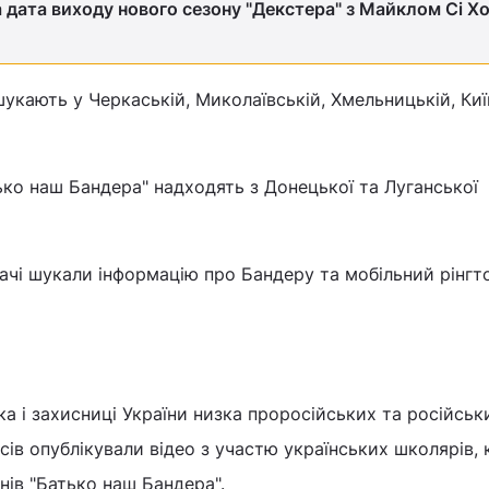
 дата виходу нового сезону "Декстера" з Майклом Сі Х
укають у Черкаській, Миколаївській, Хмельницькій, Ки
ько наш Бандера" надходять з Донецької та Луганської
ачі шукали інформацію про Бандеру та мобільний рінгт
а і захисниці України низка проросійських та російськ
ів опублікували відео з участю українських школярів, 
нів "Батько наш Бандера".