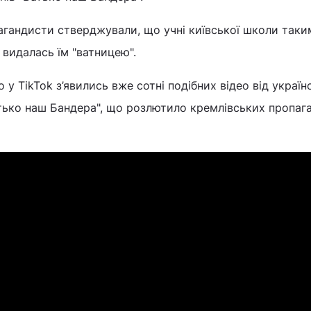
агандисти стверджували, що учні київської школи так
 видалась їм "ватницею".
 у TikTok з’явились вже сотні подібних відео від україн
атько наш Бандера", що розлютило кремлівських пропаг