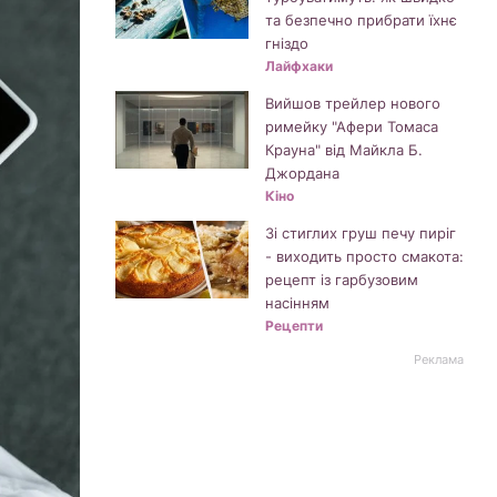
та безпечно прибрати їхнє
гніздо
Лайфхаки
Вийшов трейлер нового
римейку "Афери Томаса
Крауна" від Майкла Б.
Джордана
Кіно
Зі стиглих груш печу пиріг
- виходить просто смакота:
рецепт із гарбузовим
насінням
Рецепти
Реклама