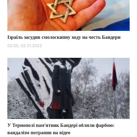
Тема оформлення
Ізраїль засудив смолоскипну ходу на честь Бандери
02:00, 02.01.2022
У Тернополі пам'ятник Бандері облили фарбою:
вандалізм потрапив на відео