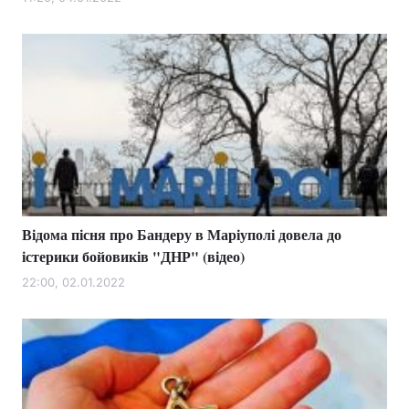
Лонгріди
Відео з Youtube
Статті
Інтерв'ю
Думки
Архів
Вакансії
Контакти
Відома пісня про Бандеру в Маріуполі довела до
Послуги
істерики бойовиків "ДНР" (відео)
22:00, 02.01.2022