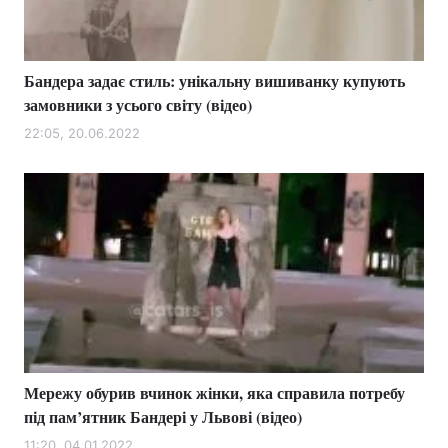
Бандера задає стиль: унікальну вишиванку купують
Головна
Війна
замовники з усього світу (відео)
Україна
Політика
22:05, 20.06.2022
Економіка
Світ
Спорт
Наука
Техно і зв'язок
Лайт
Зброя
Інциденти
Здоров'я
Туризм
Мережу обурив вчинок жінки, яка справила потребу
Цікавинки
Погода
під пам’ятник Бандері у Львові (відео)
Екологія
Регіони
11:20, 04.01.2022