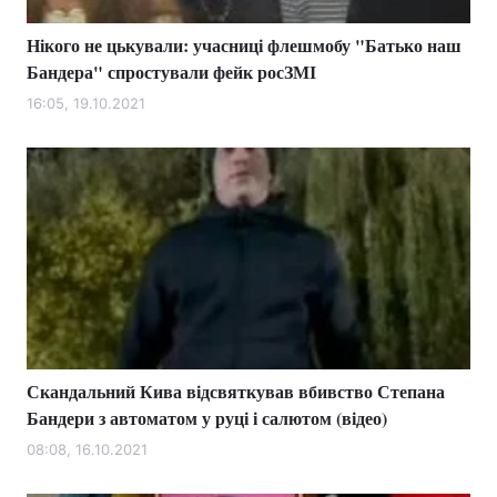
Нікого не цькували: учасниці флешмобу "Батько наш
Бандера" спростували фейк росЗМІ
16:05, 19.10.2021
Скандальний Кива відсвяткував вбивство Степана
Бандери з автоматом у руці і салютом (відео)
08:08, 16.10.2021