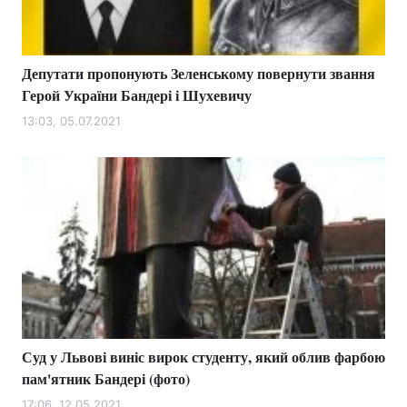
Депутати пропонують Зеленському повернути звання
Герой України Бандері і Шухевичу
13:03, 05.07.2021
Суд у Львові виніс вирок студенту, який облив фарбою
пам'ятник Бандері (фото)
17:06, 12.05.2021