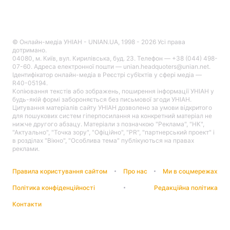
© Онлайн-медіа УНІАН - UNIAN.UA, 1998 - 2026 Усі права
дотримано.
04080, м. Київ, вул. Кирилівська, буд. 23. Телефон — +38 (044) 498-
07-60. Адреса електронної пошти — unian.headquoters@unian.net.
Ідентифікатор онлайн-медіа в Реєстрі суб’єктів у сфері медіа —
R40-05194.
Копіювання текстів або зображень, поширення інформації УНІАН у
будь-якій формі забороняється без письмової згоди УНІАН.
Цитування матеріалів сайту УНІАН дозволено за умови відкритого
для пошукових систем гіперпосилання на конкретний матеріал не
нижче другого абзацу. Матеріали з позначкою "Реклама", "НК",
"Актуально", "Точка зору", "Офіційно", "PR", "партнерський проект" і
в розділах "Вікно", "Особлива тема" публікуються на правах
реклами.
Правила користування сайтом
Про нас
Ми в соцмережах
Політика конфіденційності
Редакційна політика
Контакти