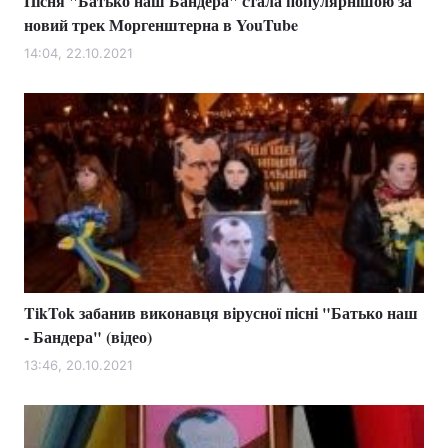
Пісня "Батько наш Бандера" стала популярнішою за
новий трек Моргенштерна в YouTube
14:04, 22.10.2021
TikTok забанив виконавця вірусної пісні "Батько наш
- Бандера" (відео)
13:46, 20.10.2021