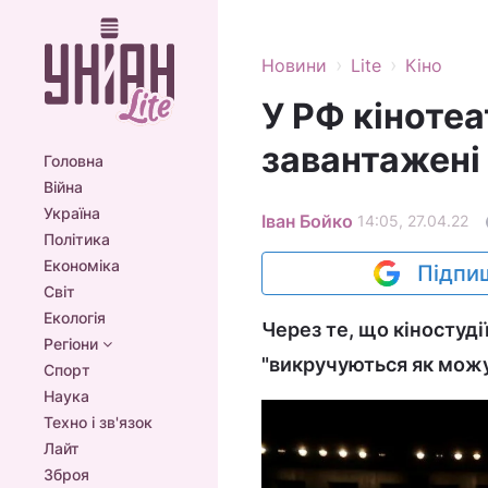
›
›
Новини
Lite
Кіно
У РФ кіноте
завантажені 
Головна
Війна
Україна
Іван Бойко
14:05, 27.04.22
Політика
Економіка
Підпиш
Світ
Екологія
Через те, що кіностуді
Регіони
"викручуються як можу
Спорт
Наука
Техно і зв'язок
Лайт
Зброя