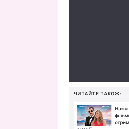
ЧИТАЙТЕ ТАКОЖ:
Marvel більше не
Назва
випускатиме комікси
фільмі
в Росії
отрим