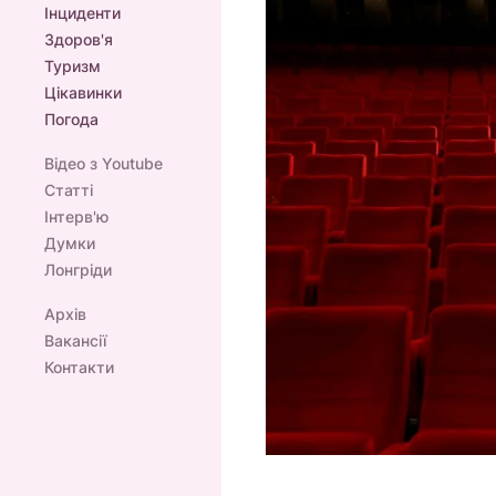
Інциденти
Здоров'я
Туризм
Цікавинки
Погода
Відео з Youtube
Статті
Інтерв'ю
Думки
Лонгріди
Архів
Вакансії
Контакти