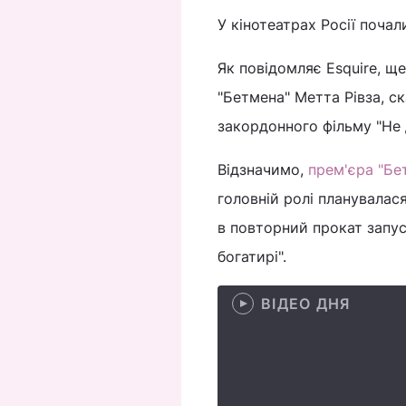
У кінотеатрах Росії почал
Як повідомляє Esquire, щ
"Бетмена" Метта Рівза, с
закордонного фільму "Не д
Відзначимо,
прем'єра "Бе
головній ролі планувалася
в повторний прокат запус
богатирі".
ВІДЕО ДНЯ