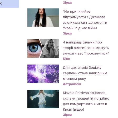
k
Зірки
"Не припиняйте
підтримувати": Джамала
закликала світ допомогти
Україні під час війни
Зірки
4 найкращі фільми про
теорії змови: вони можуть
змусити вас "прокинутися"
Кіно
Для цих знаків Зодіаку
серпень стане найгіршим
місяцем року
Астрологія
Klavdia Petrivna зізналася,
скільки грошей їй потрібно
для комфортного життя в
Києві (відео)
Зірки