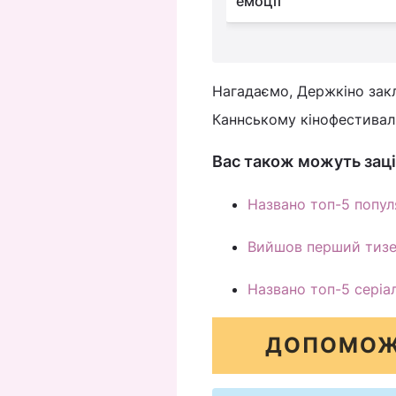
емоції
Нагадаємо, Держкіно за
Каннському кінофестивалі
Вас також можуть заці
Названо топ-5 попул
Вийшов перший тизер
Названо топ-5 серіал
ДОПОМОЖ