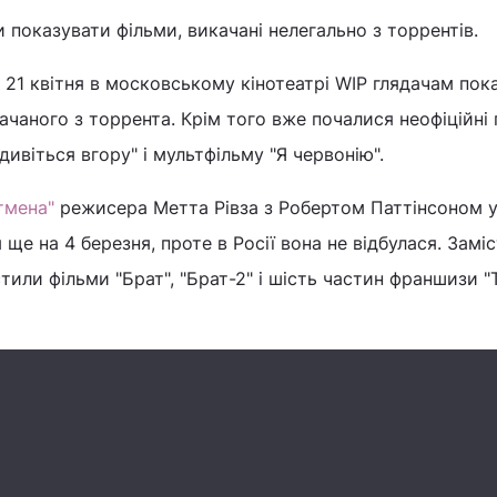
и показувати фільми, викачані нелегально з торрентів.
е 21 квітня в московському кінотеатрі WIP глядачам пок
качаного з торрента. Крім того вже почалися неофіційні
ивіться вгору" і мультфільму "Я червонію".
тмена"
режисера Метта Рівза з Робертом Паттінсоном 
 ще на 4 березня, проте в Росії вона не відбулася. Замі
тили фільми "Брат", "Брат-2" і шість частин франшизи "