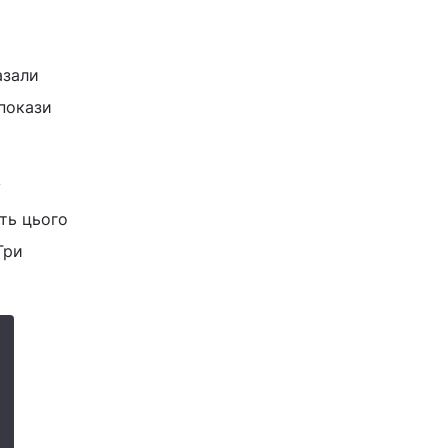
азали
 покази
у
сть цього
Три