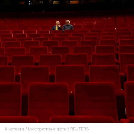
Кінотеатр / ілюстративне фото / REUTERS