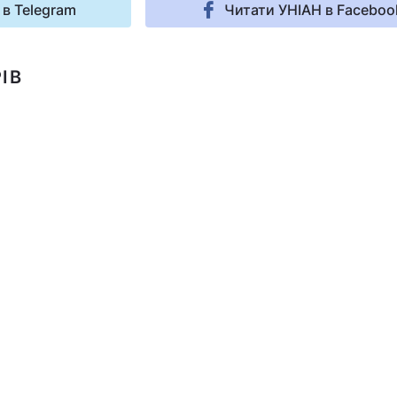
 в Telegram
Читати УНІАН в Faceboo
ІВ