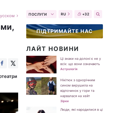
RU
+32
ПОСЛУГИ
русском
ьми,
ПІДТРИМАЙТЕ НАС
ЛАЙТ НОВИНИ
Ці знаки на долоні є не у
всіх: що вони означають
Астрологія
нотеатри
Нікітюк з однорічним
сином вирушила на
відпочинок у гори та
нарвалася на хейт
Зірки
Люди, які народилися в ці