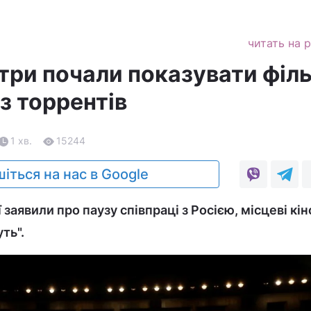
читать на 
атри почали показувати філ
з торрентів
1 хв.
15244
іться на нас в Google
ї заявили про паузу співпраці з Росією, місцеві кі
ть".