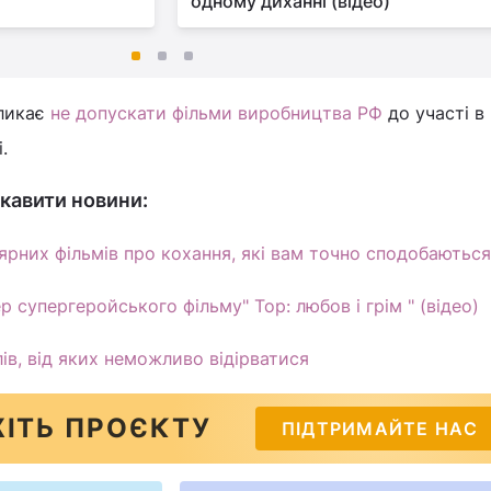
одному диханні (відео)
кликає
не допускати фільми виробництва РФ
до участі в
.
кавити новини:
ярних фільмів про кохання, які вам точно сподобаються
 супергеройського фільму" Тор: любов і грім " (відео)
ів, від яких неможливо відірватися
ІТЬ ПРОЄКТУ
ПІДТРИМАЙТЕ НАС