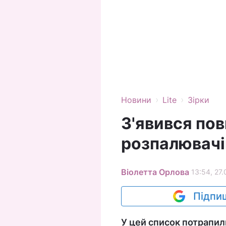
›
›
Новини
Lite
Зірки
З'явився пов
розпалювачів
Віолетта Орлова
13:54, 27.
Підпиш
У цей список потрапили