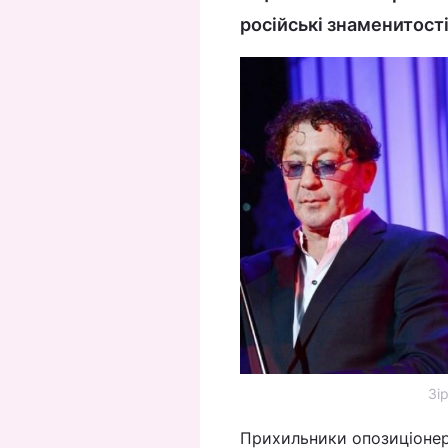
російські знаменитості
Зір
Прихильники опозиціонер