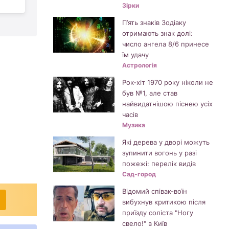
е
Зірки
П’ять знаків Зодіаку
отримають знак долі:
число ангела 8/6 принесе
їм удачу
Астрологія
Рок-хіт 1970 року ніколи не
був №1, але став
найвидатнішою піснею усіх
часів
Музика
Які дерева у дворі можуть
зупинити вогонь у разі
пожежі: перелік видів
Сад-город
Відомий співак-воїн
вибухнув критикою після
приїзду соліста "Ногу
свело!" в Київ