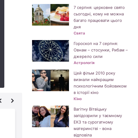
7 серпня: церковне свято
сьогодні, кому не можна
багато працювати цього
дня
Свята
Гороскоп на 7 серпня:
Овнам – стосунки, Рибам –
джерело сили
Астрологія
Цей фільм 2010 року
визнали найкращим
психологічним бойовиком
в історії кіно
Кіно
Вагітну Вітвіцьку
Marvel більше не
запідозрили у таємному
ЕКЗ та сурогатному
випускатиме комікси
материнстві - вона
в Росії
відповіла