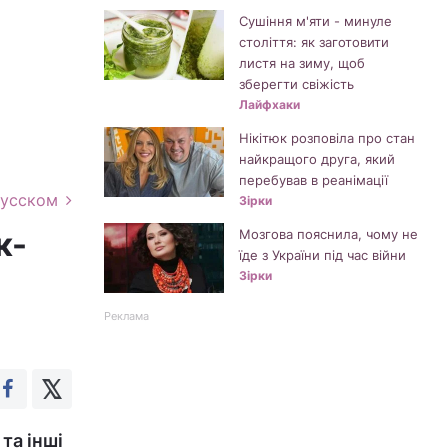
Сушіння м'яти - минуле
століття: як заготовити
листя на зиму, щоб
зберегти свіжість
Лайфхаки
Нікітюк розповіла про стан
найкращого друга, який
перебував в реанімації
русском
Зірки
к-
Мозгова пояснила, чому не
їде з України під час війни
Зірки
Реклама
та інші