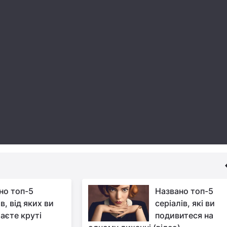
но топ-5
Названо топ-5
в, від яких ви
серіалів, які ви
аєте круті
подивитеся на