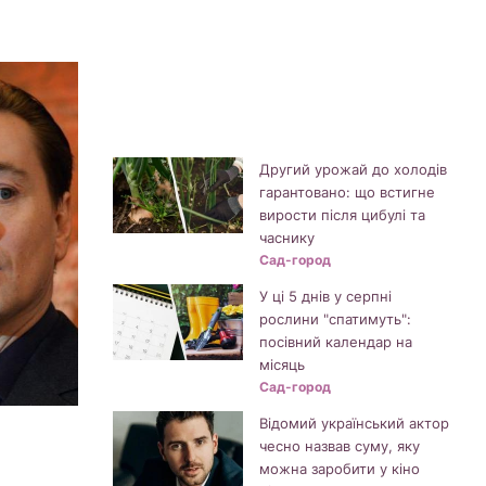
Другий урожай до холодів
гарантовано: що встигне
вирости після цибулі та
часнику
Сад-город
У ці 5 днів у серпні
рослини "спатимуть":
посівний календар на
місяць
Сад-город
Відомий український актор
чесно назвав суму, яку
можна заробити у кіно