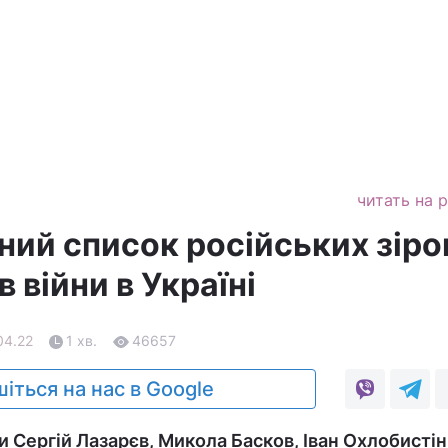
читать на 
ний список російських зіро
 війни в Україні
04.22
1 хв.
46657
іться на нас в Google
 Сергій Лазарєв, Микола Басков, Іван Охлобистін 