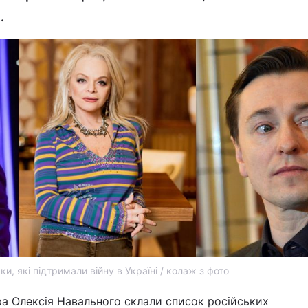
.
ки, які підтримали війну в Україні / колаж з фото
а Олексія Навального склали список російських