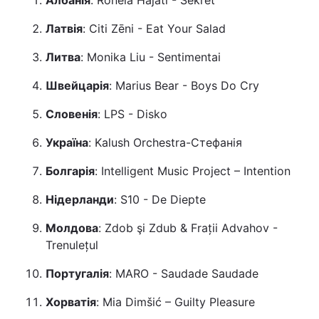
Албанія
: Ronela Hajati - Sekret
Латвія
: Citi Zēni - Eat Your Salad
Литва
: Monika Liu - Sentimentai
Швейцарія
: Marius Bear - Boys Do Cry
Словенія
: LPS - Disko
Україна
: Kalush Orchestra-Стефанія
Болгарія
: Intelligent Music Project – Intention
Нідерланди
: S10 - De Diepte
Молдова
: Zdob şi Zdub & Frații Advahov -
Trenulețul
Португалія
: MARO - Saudade Saudade
Хорватія
: Mia Dimšić – Guilty Pleasure