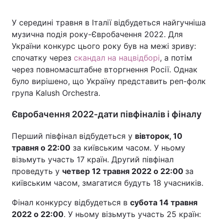
У середині травня в Італії відбудеться найгучніша
музична подія року-Євробачення 2022. Для
Головна
Війна
України конкурс цього року був на межі зриву:
спочатку через
скандал на нацвідборі
, а потім
Україна
Політика
через повномасштабне вторгнення Росії. Однак
було вирішено, що Україну представить реп-фолк
Економіка
Світ
група Kalush Orchestra.
Спорт
Наука
Євробачення 2022-дати півфіналів і фіналу
Техно і зв'язок
Лайт
Перший півфінал відбудеться у
вівторок, 10
травня о 22:00
за київським часом. У ньому
Зброя
Інциденти
візьмуть участь 17 країн. Другий півфінал
проведуть у
четвер
12 травня 2022 о 22:00
за
Здоров'я
Туризм
київським часом, змагатися будуть 18 учасників.
Цікавинки
Погода
Фінал конкурсу відбудеться в
субота
14 травня
2022 о 22:00
. У ньому візьмуть участь 25 країн:
Екологія
Регіони