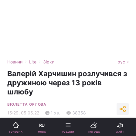
›
›
Новини
Lite
Зірки
рус
Валерій Харчишин розлучився з
дружиною через 13 років
шлюбу
ВІОЛЕТТА ОРЛОВА
15:29, 05.05.22
1 хв.
38358
RU
Підпишіться на нас в Google
МОВА
ГОЛОВНА
РОЗДІЛИ
ПОГОДА
ЛАЙТ