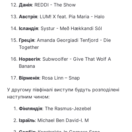
Данія
: REDDI - The Show
Австрія
: LUM! X feat. Pia Maria - Halo
Ісландія
: Systur - Með Hækkandi Sól
Греція
: Amanda Georgiadi Tenfjord - Die
Together
Норвегія
: Subwoolfer - Give That Wolf A
Banana
Вірменія
: Rosa Linn – Snap
У другому півфіналі виступи будуть розподілені
наступним чином:
Фінляндія
: The Rasmus-Jezebel
Ізраїль
: Michael Ben David-I. M