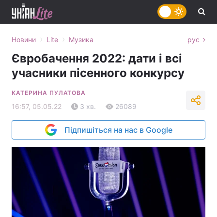
›
›
Новини
Lite
Музика
рус
Євробачення 2022: дати і всі
учасники пісенного конкурсу
КАТЕРИНА ПУЛАТОВА
16:57, 05.05.22
3 хв.
26089
Підпишіться на нас в Google