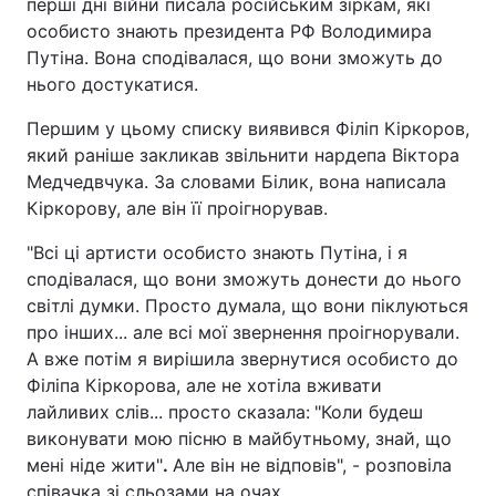
перші дні війни писала російським зіркам, які
особисто знають президента РФ Володимира
Путіна. Вона сподівалася, що вони зможуть до
нього достукатися.
Першим у цьому списку виявився Філіп Кіркоров,
який раніше закликав звільнити нардепа Віктора
Медчедвчука. За словами Білик, вона написала
Кіркорову, але він її проігнорував.
"Всі ці артисти особисто знають Путіна, і я
сподівалася, що вони зможуть донести до нього
світлі думки. Просто думала, що вони піклуються
про інших... але всі мої звернення проігнорували.
А вже потім я вирішила звернутися особисто до
Філіпа Кіркорова, але не хотіла вживати
лайливих слів... просто сказала:
"Коли будеш
виконувати мою пісню в майбутньому, знай, що
мені ніде жити"
.
Але він не відповів", - розповіла
співачка зі сльозами на очах.