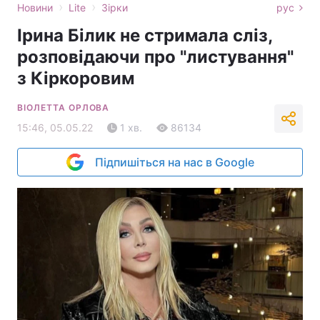
›
›
Новини
Lite
Зірки
рус
Ірина Білик не стримала сліз,
розповідаючи про "листування"
з Кіркоровим
ВІОЛЕТТА ОРЛОВА
15:46, 05.05.22
1 хв.
86134
Підпишіться на нас в Google