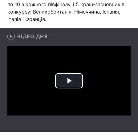
по 10 з кожного півфіналу, і 5 країн-засновників
Лонгріди
конкурсу: Великобританія, Німеччина, Іспанія,
Італія і Франція.
Відео з Youtube
Статті
ВІДЕО ДНЯ
Інтерв'ю
Думки
Архів
Вакансії
Контакти
Послуги
Play
Video