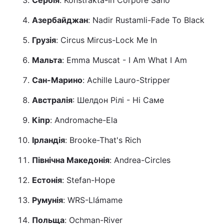
Сербія
: Konstrakta-In Corpore Sano
Азербайджан
: Nadir Rustamli-Fade To Black
Грузія
: Circus Mircus-Lock Me In
Мальта
: Emma Muscat - I Am What I Am
Сан-Марино
: Achille Lauro-Stripper
Австралія
: Шелдон Рілі - Ні Саме
Кіпр
: Andromache-Ela
Ірландія
: Brooke-That's Rich
Північна Македонія
: Andrea-Circles
Естонія
: Stefan-Hope
Румунія
: WRS-Llámame
Польща
: Ochman-River