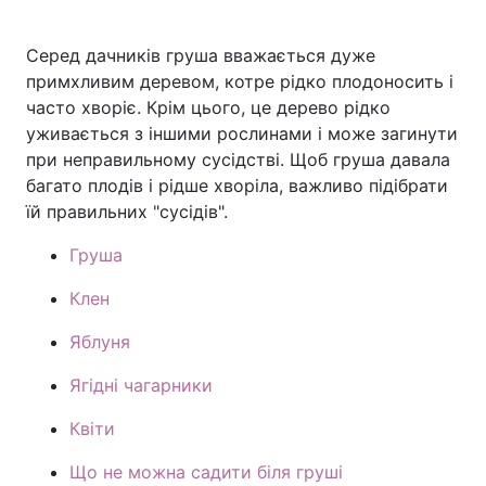
Серед дачників груша вважається дуже
примхливим деревом, котре рідко плодоносить і
Головна
Війна
часто хворіє. Крім цього, це дерево рідко
уживається з іншими рослинами і може загинути
Україна
Політика
при неправильному сусідстві. Щоб груша давала
багато плодів і рідше хворіла, важливо підібрати
Економіка
Світ
їй правильних "сусідів".
Спорт
Наука
Груша
Техно і зв'язок
Лайт
Клен
Зброя
Інциденти
Яблуня
Здоров'я
Туризм
Ягідні чагарники
Цікавинки
Квіти
Погода
Що не можна садити біля груші
Екологія
Регіони