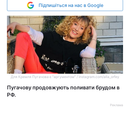
Підпишіться на нас в Google
Для Кремля Пугачова є "аргументом" / instagram.com/alla_orfey
Пугачову продовжують поливати брудом в
РФ.
Реклама