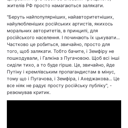
жителів РФ просто намагаються залякати.
"Беруть найпопулярніших, найавторитетніших,
найулюбленіших російських артистів, якихось
моральних авторитетів, в принципі, для
російського населення. І починають їх цькувати...
Частково це робиться, звичайно, просто для
того, щоб залякати. Тобто бачите, і Земфіру не
пошкодували, і Галкіна з Пугачовою. Щоб всі інші
сиділи тихо, а то буде гірше. Це, звичайно, йде
Путіну і кремлівським пропагандистам в мінус,
тому що і Пугачова, і Земфіра, і Ахеджакова... Це
все ніяк не радує просту російську публіку", -
резюмував критик.