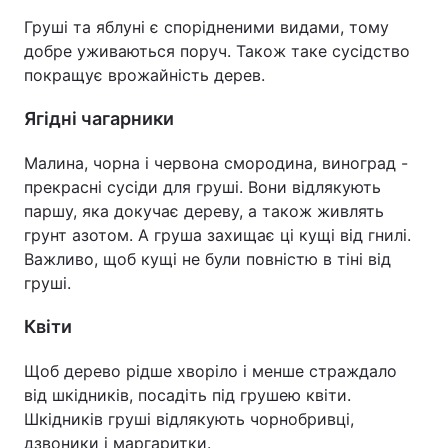
Груші та яблуні є спорідненими видами, тому
добре уживаються поруч. Також таке сусідство
покращує врожайність дерев.
Ягідні чагарники
Малина, чорна і червона смородина, виноград -
прекрасні сусіди для груші. Вони відлякують
паршу, яка докучає дереву, а також живлять
грунт азотом. А груша захищає ці кущі від гнилі.
Важливо, щоб кущі не були повністю в тіні від
груші.
Квіти
Щоб дерево рідше хворіло і менше страждало
від шкідників, посадіть під грушею квіти.
Шкідників груші відлякують чорнобривці,
дзвоники і маргаритки.