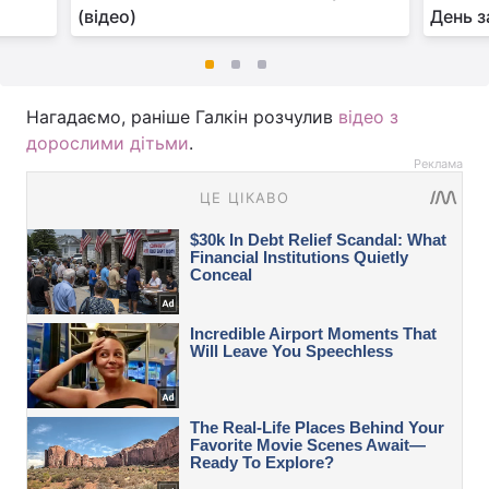
(відео)
День з
Нагадаємо, раніше Галкін розчулив
відео з
дорослими дітьми
.
Реклама