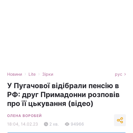
›
›
Новини
Lite
Зірки
рус
У Пугачової відібрали пенсію в
РФ: друг Примадонни розповів
про її цькування (відео)
ОЛЕНА ВОРОБЕЙ
18:04, 14.02.23
2 хв.
94966