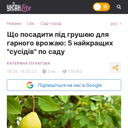
›
›
Новини
Lite
Сад-город
рус
Що посадити під грушею для
гарного врожаю: 5 найкращих
"сусідів" по саду
КАТЕРИНА ПУЛАТОВА
18:35, 14.02.23
2 хв.
114762
Підпишіться на нас в Google