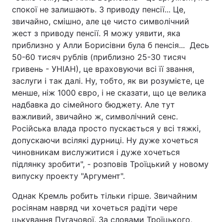
спокої не залишають. З приводу пенсії... Це,
звичайно, смішно, але це чисто символічний
жест з приводу пенсії. Я можу уявити, яка
приблизно у Алли Борисівни була б пенсія... Десь
50-60 тисяч рублів (приблизно 25-30 тисяч
гривень - УНІАН), це враховуючи всі її звання,
заслуги і так далі. Ну, тобто, як ви розумієте, це
менше, ніж 1000 євро, і не сказати, що це велика
надбавка до сімейного бюджету. Але тут
важливий, звичайно ж, символічний сенс.
Російська влада просто пускається у всі тяжкі,
допускаючи всілякі дурниці. Ну дуже хочеться
чиновникам вислужитися і дуже хочеться
підлянку зробити", - розповів Троїцький у новому
випуску проекту "Аргумент".
Однак Кремль робить тільки гірше. Звичайним
росіянам навряд чи хочеться радіти чере
цькування Пугачової. За словами Троїцького,