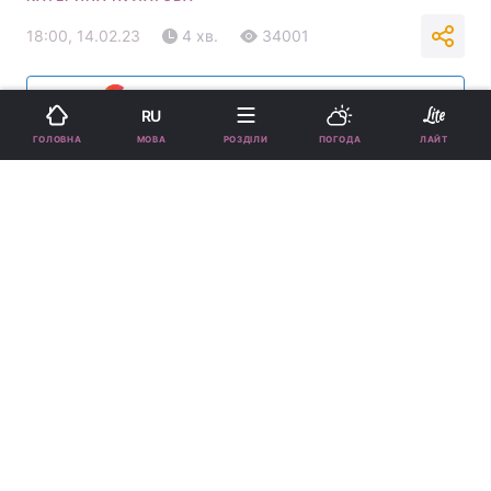
18:00, 14.02.23
4 хв.
34001
Підпишіться на нас в Google
RU
МОВА
ГОЛОВНА
РОЗДІЛИ
ПОГОДА
ЛАЙТ
Як правильно користуватися дріжджами / фото
ua.depositphotos.com
З нашої статті ви дізнаєтеся все про те, які є
різновиди дріжджів, і як правильно ними
користуватися.