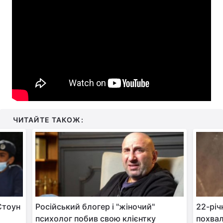
ЧИТАЙТЕ ТАКОЖ:
Стоун
Російський блогер і "жіночий"
22-річ
психолог побив свою клієнтку
похва