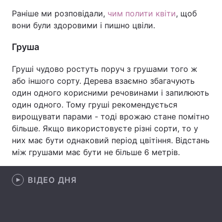
Раніше ми розповідали,
чим полити квіти
, щоб
Лонгріди
вони були здоровими і пишно цвіли.
Груша
Відео з Youtube
Статті
Груші чудово ростуть поруч з грушами того ж
Інтерв'ю
Думки
або іншого сорту. Дерева взаємно збагачують
Архів
Вакансії
один одного корисними речовинами і запилюють
один одного. Тому груші рекомендується
Контакти
вирощувати парами - тоді врожаю стане помітно
більше. Якщо використовуєте різні сорти, то у
Послуги
них має бути однаковий період цвітіння. Відстань
між грушами має бути не більше 6 метрів.
ВІДЕО ДНЯ