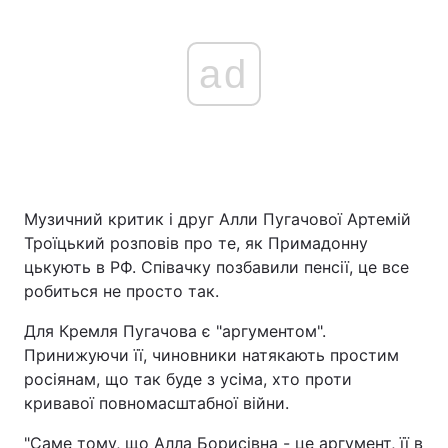
ad
Музичний критик і друг Алли Пугачової Артемій
Троїцький розповів про те, як Примадонну
цькують в РФ. Співачку позбавили пенсії, це все
робиться не просто так.
Для Кремля Пугачова є "аргументом".
Принижуючи її, чиновники натякають простим
росіянам, що так буде з усіма, хто проти
кривавої повномасштабної війни.
"Саме тому, що Алла Борисівна - це аргумент, її в