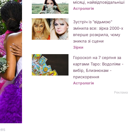
місяці, найвідповідальніші
Астрологія
Зустріч із "відьмою"
змінила все: зірка 2000-х
вперше розкрила, чому
зникла зі сцени
Зірки
Гороскоп на 7 серпня за
картами Таро: Водоліям -
вибір, Близнюкам -
прискорення
Астрологія
Реклама
ges