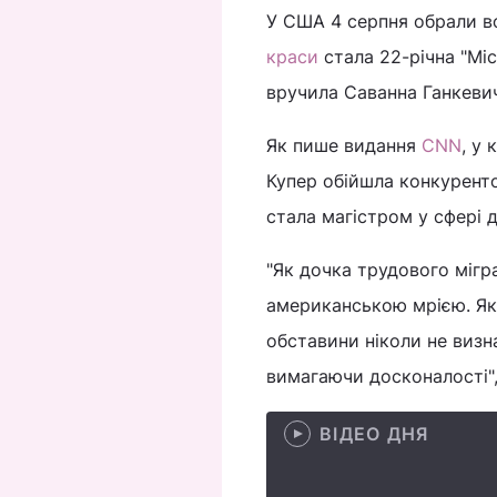
У США 4 серпня обрали 
краси
стала 22-річна "Міс
вручила Саванна Ганкевич
Як пише видання
CNN
, у
Купер обійшла конкуренток
стала магістром у сфері 
"Як дочка трудового мігр
американською мрією. Якщ
обставини ніколи не виз
вимагаючи досконалості"
ВІДЕО ДНЯ