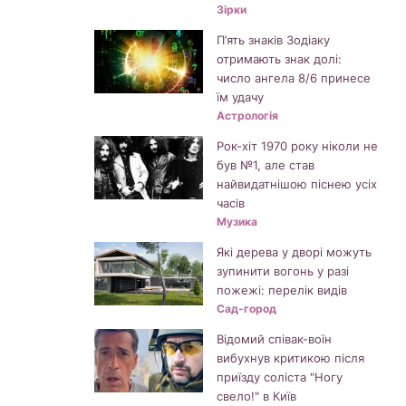
Зірки
П’ять знаків Зодіаку
отримають знак долі:
число ангела 8/6 принесе
їм удачу
Астрологія
Рок-хіт 1970 року ніколи не
був №1, але став
найвидатнішою піснею усіх
часів
Музика
Які дерева у дворі можуть
зупинити вогонь у разі
пожежі: перелік видів
Сад-город
Відомий співак-воїн
вибухнув критикою після
приїзду соліста "Ногу
свело!" в Київ