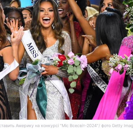
тавить Америку на конкурсі "Міс Всесвіт-2024"/ фото Getty Ima