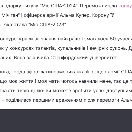
володарку титулу "Міс США-2024". Переможницею
конк
 Мічіган" і офіцерка армії Альма Купер. Корону їй
, яка стала "Міс США-2023".
 конкурсі краси за звання найкращої змагалося 50 учасн
 у конкурсах талантів, купальників і вечірніх суконь. 
даних. Вона закінчила Стенфордський університет.
анта, горда афро-латиноамериканка й офіцер армії США
о моє життя і моя мати чогось навчили мене, так це 
начають твою долю: ви можете зробити успіх доступним
, – поділилася першими враженням після перемоги Альм