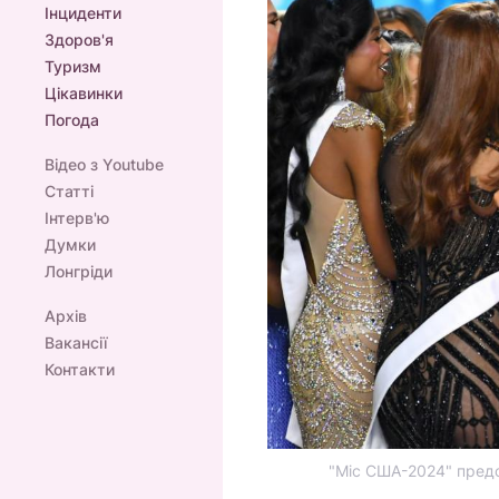
Інциденти
Здоров'я
Туризм
Цікавинки
Погода
Відео з Youtube
Статті
Інтерв'ю
Думки
Лонгріди
Архів
Вакансії
Контакти
"Міс США-2024" предс