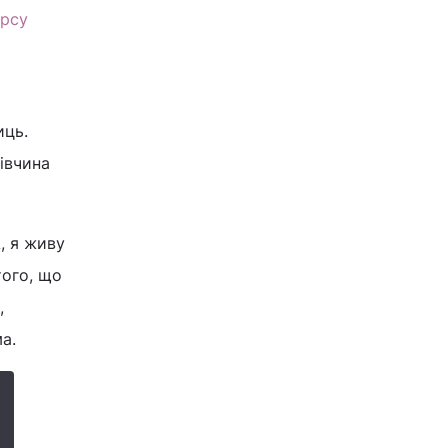
урсу
иць.
Дівчина
, я живу
того, що
,
а.