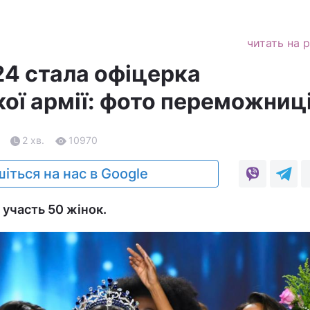
читать на 
4 стала офіцерка
ої армії: фото переможниц
2 хв.
10970
іться на нас в Google
 участь 50 жінок.