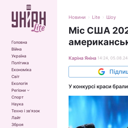
›
›
Новини
Lite
Шоу
Міс США 202
американськ
Головна
Війна
Україна
Каріна Яніна
14:24, 05.08.24
Політика
Економіка
Підпиш
Світ
Екологія
У конкурсі краси брали
Регіони
Спорт
Наука
Техно і зв'язок
Лайт
Зброя