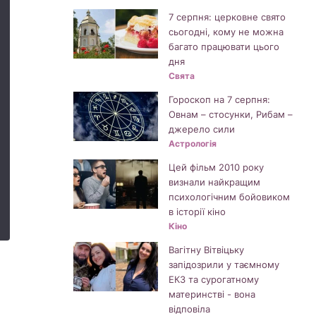
7 серпня: церковне свято
сьогодні, кому не можна
багато працювати цього
дня
Свята
Гороскоп на 7 серпня:
Овнам – стосунки, Рибам –
джерело сили
Астрологія
Цей фільм 2010 року
визнали найкращим
психологічним бойовиком
в історії кіно
Кіно
Вагітну Вітвіцьку
запідозрили у таємному
ЕКЗ та сурогатному
материнстві - вона
відповіла