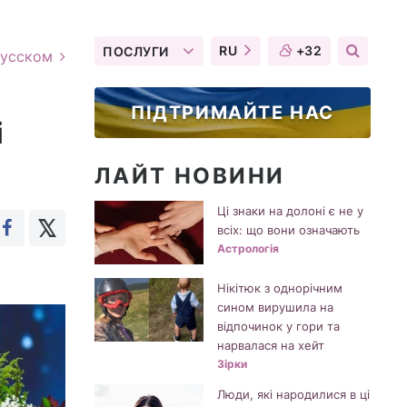
RU
+32
ПОСЛУГИ
русском
ПІДТРИМАЙТЕ НАС
і
ЛАЙТ НОВИНИ
Ці знаки на долоні є не у
всіх: що вони означають
Астрологія
Нікітюк з однорічним
сином вирушила на
відпочинок у гори та
нарвалася на хейт
Зірки
Люди, які народилися в ці