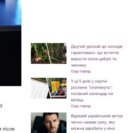
Другий урожай до холодів
гарантовано: що встигне
вирости після цибулі та
часнику
Сад-город
У ці 5 днів у серпні
рослини "спатимуть":
посівний календар на
місяць
 у
Сад-город
Відомий український актор
чесно назвав суму, яку
 після
можна заробити у кіно