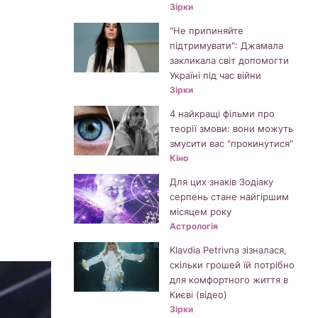
Зірки
"Не припиняйте
підтримувати": Джамала
закликала світ допомогти
Україні під час війни
Зірки
4 найкращі фільми про
теорії змови: вони можуть
змусити вас "прокинутися"
Кіно
Для цих знаків Зодіаку
серпень стане найгіршим
місяцем року
Астрологія
Klavdia Petrivna зізналася,
скільки грошей їй потрібно
для комфортного життя в
Києві (відео)
Зірки