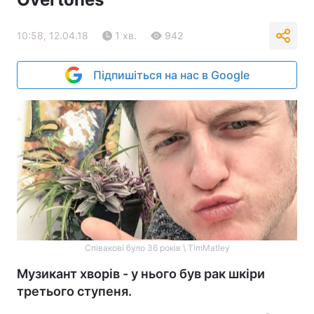
10:58, 12.04.18
1 хв.
942
Підпишіться на нас в Google
Співакові було 36 років \ TimMatley
Музикант хворів - у нього був рак шкіри
третього ступеня.