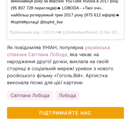
виконавиця року за версією YouTube Russia в 2017 році
(95 807 728 переглядів)🔥 LOBODA - «Твої очі»,
найбільш ротируемый трек 2017 року (875 612 ефірів)🔥
#tophit#ротації @tophit_live
Публікація від
LOBODA❤️
(@lobodaofficial)
11 Кві 2018 в 11:11 PDT
Як повідомляв УНІАН, популярна
українська
співачка Світлана Лобода
,
яка чекає на
народження другої дочки, виклала на своїй
сторінці в соціальній мережі уривок з нового
російського фільму «Гоголь.Вій». Артистка
виконала пісню для цієї картини.
Світлана Лобода
Лобода
ПІДТРИМАЙТЕ НАС