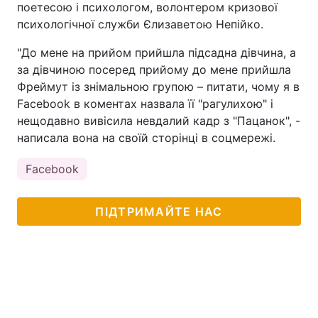
поетесою і психологом, волонтером кризової
психологічної служби Єлизаветою Непійко.
Тема оформлення
"До мене на прийом прийшла підсадна дівчина, а
за дівчиною посеред прийому до мене прийшла
Фреймут із знімальною групою – питати, чому я в
Facebook в коментах назвала її "рагулихою" і
нещодавно вивісила невдалий кадр з "Пацанок", -
написала вона на своїй сторінці в соцмережі.
Facebook
ПІДТРИМАЙТЕ НАС