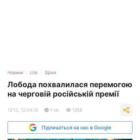
›
›
Новини
Lite
Зірки
Лобода похвалилася перемогою
на черговій російській премії
12:12, 12.04.18
1 хв.
1268
Підпишіться на нас в Google