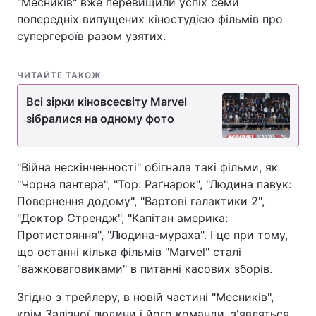
"Месників" вже перевищили успіх семи
попередніх випущених кіностудією фільмів про
супергероїв разом узятих.
ЧИТАЙТЕ ТАКОЖ
Всі зірки кіновсесвіту Marvel
зібралися на одному фото
"Війна нескінченності" обігнала такі фільми, як
"Чорна пантера", "Тор: Раґнарок", "Людина павук:
Повернення додому", "Вартові галактики 2",
"Доктор Стрендж", "Капітан америка:
Протистояння", "Людина-мураха". І це при тому,
що останні кілька фільмів "Marvel" сталі
"важковаговиками" в питанні касових зборів.
Згідно з трейлеру, в новій частині "Месників",
крім Залізної людини і його команди, з'являться