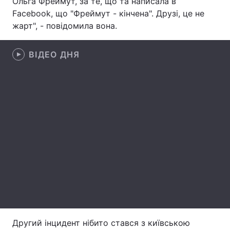
Ольга Фреймут, за те, що та написала в
Facebook, що "Фреймут - кінчена". Друзі, це не
Лонгріди
жарт", - повідомила вона.
Відео з Youtube
Статті
ВІДЕО ДНЯ
Інтерв'ю
Думки
Архів
Вакансії
Контакти
Послуги
Другий інцидент нібито стався з київською