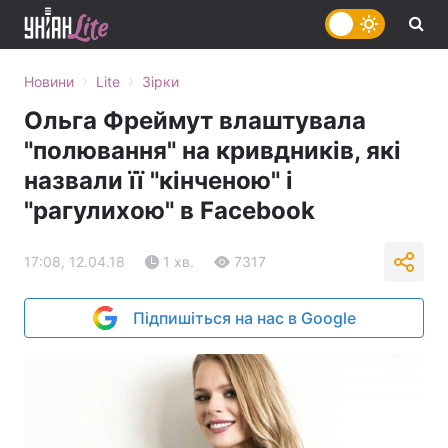
›
›
Новини
Lite
Зірки
Ольга Фреймут влаштувала
"полювання" на кривдників, які
назвали її "кінченою" і
"рагулихою" в Facebook
17:08, 12.04.18
1 хв.
7317
Підпишіться на нас в Google