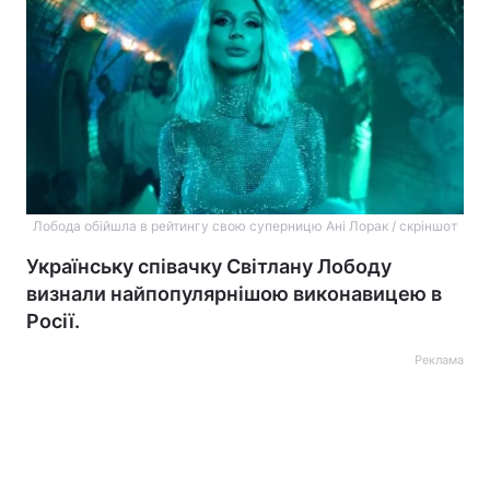
Лобода обійшла в рейтингу свою суперницю Ані Лорак / скріншот
Українську співачку Світлану Лободу
визнали найпопулярнішою виконавицею в
Росії.
Реклама