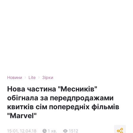
›
›
Новини
Lite
Зірки
Нова частина "Месників"
обігнала за передпродажами
квитків сім попередніх фільмів
"Marvel"
15:01, 12.04.18
1 хв.
1512