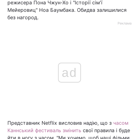
режисера Пона Чжун-Хо і "Історії сім'ї
Мейеровиц" Ноа Баумбака. Обидва залишилися
без нагород.
Реклама
ad
Представник Netflix висловив надію, що з
часом
Каннський фестиваль змінить
свої правила і буде
йти в ногу з часом. "Ми хочемо, щоб наші фільми