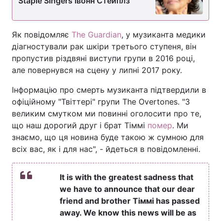
Staple Singers Івонн Стейплз
Як повідомляє
The Guardian
, у музиканта медики
діагностували рак шкіри третього ступеня, він
пропустив різдвяні виступи групи в 2016 році,
але повернувся на сцену у липні 2017 року.
Інформацію про смерть музиканта підтвердили в
офіційному "Твіттері" групи The Overtones. "З
великим смутком ми повинні оголосити про те,
що наш дорогий друг і брат Тіммі
помер
. Ми
знаємо, що ця новина буде такою ж сумною для
всіх вас, як і для нас", - йдеться в повідомленні.
It is with the greatest sadness that
we have to announce that our dear
friend and brother Тіммі has passed
away. We know this news will be as