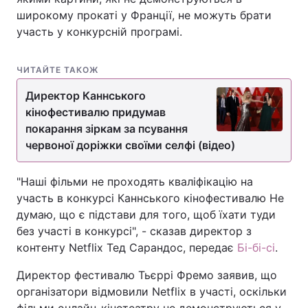
широкому прокаті у Франції, не можуть брати
участь у конкурсній програмі.
ЧИТАЙТЕ ТАКОЖ
Директор Каннського
кінофестивалю придумав
покарання зіркам за псування
червоної доріжки своїми селфі (відео)
"Наші фільми не проходять кваліфікацію на
участь в конкурсі Каннського кінофестивалю Не
думаю, що є підстави для того, щоб їхати туди
без участі в конкурсі", - сказав директор з
контенту Netflix Тед Сарандос, передає
Бі-бі-сі
.
Директор фестивалю Тьєррі Фремо заявив, що
організатори відмовили Netflix в участі, оскільки
фільми онлайн-кінотеатру не демонструються у