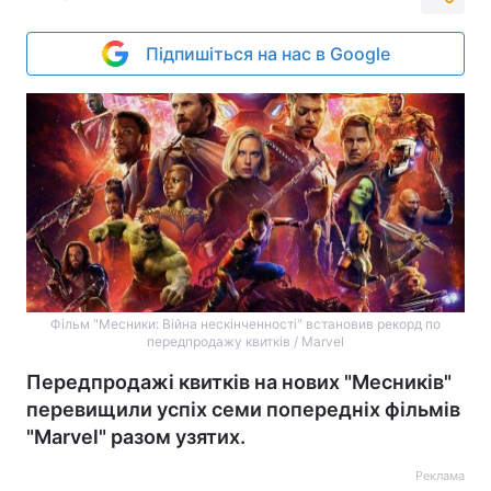
Підпишіться на нас в Google
Фільм "Месники: Війна нескінченності" встановив рекорд по
передпродажу квитків / Marvel
Передпродажі квитків на нових "Месників"
перевищили успіх семи попередніх фільмів
"Marvel" разом узятих.
Реклама