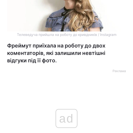
Телеведуча прийшла на роботу до кривдників / Instagram
Фреймут приїхала на роботу до двох
коментаторів, які залишили невтішні
відгуки під її фото.
Реклама
ad