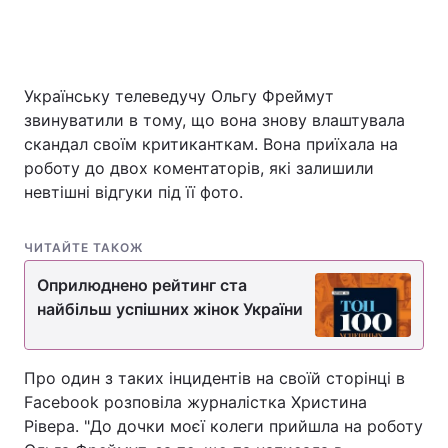
Головна
Війна
Українську телеведучу Ольгу Фреймут
звинуватили в тому, що вона знову влаштувала
Україна
Політика
скандал своїм критиканткам. Вона приїхала на
роботу до двох коментаторів, які залишили
Економіка
Світ
невтішні відгуки під її фото.
Спорт
Наука
ЧИТАЙТЕ ТАКОЖ
Техно і зв'язок
Лайт
Оприлюднено рейтинг ста
Зброя
Інциденти
найбільш успішних жінок України
Здоров'я
Туризм
Про один з таких інцидентів на своїй сторінці в
Цікавинки
Погода
Facebook розповіла журналістка Христина
Рівера. "До дочки моєї колеги прийшла на роботу
Екологія
Регіони