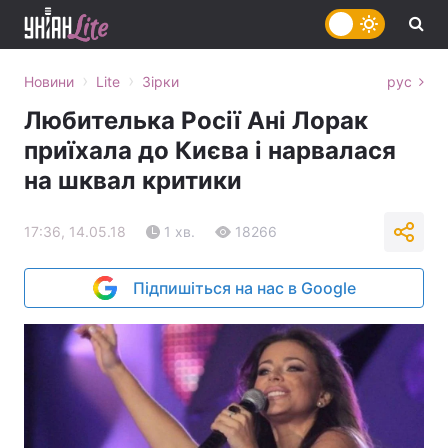
›
›
Новини
Lite
Зірки
рус
Любителька Росії Ані Лорак
приїхала до Києва і нарвалася
на шквал критики
17:36, 14.05.18
1 хв.
18266
Підпишіться на нас в Google