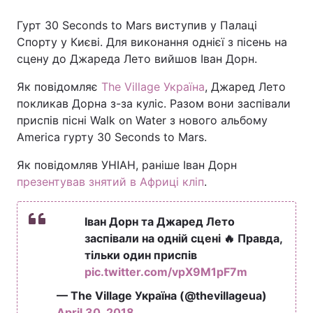
Гурт 30 Seconds to Mars виступив у Палаці
Спорту у Києві. Для виконання однієї з пісень на
сцену до Джареда Лето вийшов Іван Дорн.
Як повідомляє
The Village Україна
, Джаред Лето
покликав Дорна з-за куліс. Разом вони заспівали
приспів пісні Walk on Water з нового альбому
America гурту 30 Seconds to Mars.
Як повідомляв УНІАН, раніше Іван Дорн
презентував знятий в Африці кліп
.
Іван Дорн та Джаред Лето
заспівали на одній сцені 🔥 Правда,
тільки один приспів
pic.twitter.com/vpX9M1pF7m
— The Village Україна (@thevillageua)
April 30, 2018