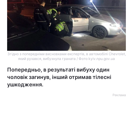
Згідно з попередніми висновками експертів, в автомобілі Chevrolet,
який рухався, вибухнула граната / Фото kyiv.npu.gov.ua
Попередньо, в результаті вибуху один
чоловік загинув, інший отримав тілесні
ушкодження.
Реклама