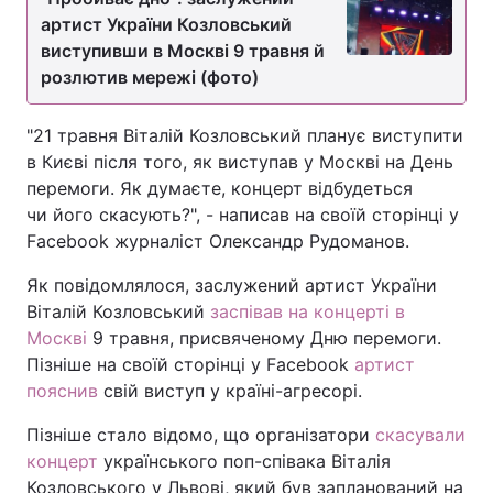
артист України Козловський
виступивши в Москві 9 травня й
розлютив мережі (фото)
"21 травня Віталій Козловський планує виступити
в Києві після того, як виступав у Москві на День
перемоги. Як думаєте, концерт відбудеться
чи його скасують?", - написав на своїй сторінці у
Facebook журналіст Олександр Рудоманов.
Як повідомлялося, заслужений артист України
Віталій Козловський
заспівав на концерті в
Москві
9 травня, присвяченому Дню перемоги.
Пізніше на своїй сторінці у Facebook
артист
пояснив
свій виступ у країні-агресорі.
Пізніше стало відомо, що організатори
скасували
концерт
українського поп-співака Віталія
Козловського у Львові, який був запланований на