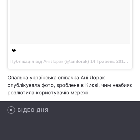
Лонгріди
Відео з Youtube
Статті
Інтерв'ю
Думки
❤️
Архів
Вакансії
Публікація від
Ані Лорак
(@anilorak)
14 Травень 2018 в 2:16 PDT
Контакти
Опальна українська співачка Ані Лорак
Послуги
опублікувала фото, зроблене в Києві, чим неабияк
розлютила користувачів мережі.
ВІДЕО ДНЯ