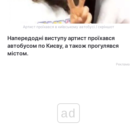
Артист проїхався в київському автобусі / скріншот
Напередодні виступу артист проїхався
автобусом по Києву, а також прогулявся
містом.
Реклама
ad