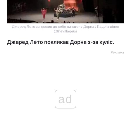
Джаред Лето запросив до себе на сцену Дорна / Кадр із відео
@thevillageua
Джаред Лето покликав Дорна з-за куліс.
Реклама
ad