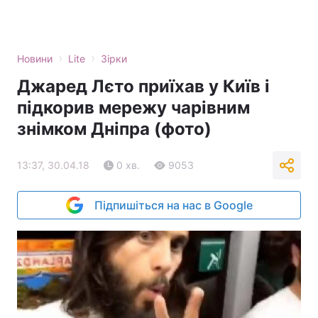
›
›
Новини
Lite
Зірки
Джаред Лєто приїхав у Київ і
підкорив мережу чарівним
знімком Дніпра (фото)
13:37, 30.04.18
0 хв.
9053
Підпишіться на нас в Google