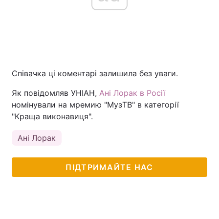
Співачка ці коментарі залишила без уваги.
Як повідомляв УНІАН,
Ані Лорак в Росії
номінували на мремию "МузТВ" в категорії
"Краща виконавиця".
Ані Лорак
ПІДТРИМАЙТЕ НАС