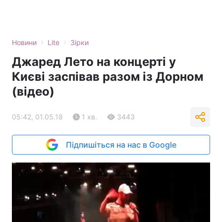
›
›
Новини
Lite
Зірки
Джаред Лето на концерті у
Києві заспівав разом із Дорном
(відео)
05:42, 01.05.18
1 хв.
3443
Підпишіться на нас в Google