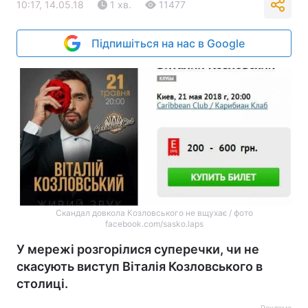
10:17, 14.05.18
1 хв.
11477
Підпишіться на нас в Google
Скандал довкола Козловського не вщухає / фото
facebook.com/sasko.laps
У мережі розгорілися суперечки, чи не
скасують виступ Віталія Козловського в
столиці.