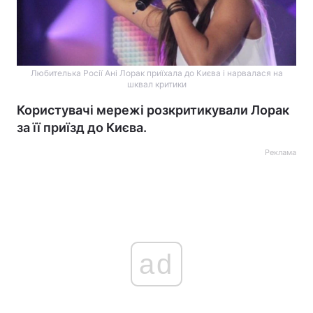
Любителька Росії Ані Лорак приїхала до Києва і нарвалася на
шквал критики
Користувачі мережі розкритикували Лорак
за її приїзд до Києва.
Реклама
ad