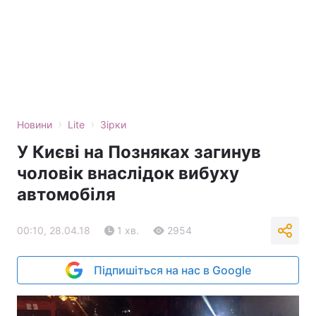
›
›
Новини
Lite
Зірки
У Києві на Позняках загинув
чоловік внаслідок вибуху
автомобіля
00:10, 28.04.18
1 хв.
2954
Підпишіться на нас в Google