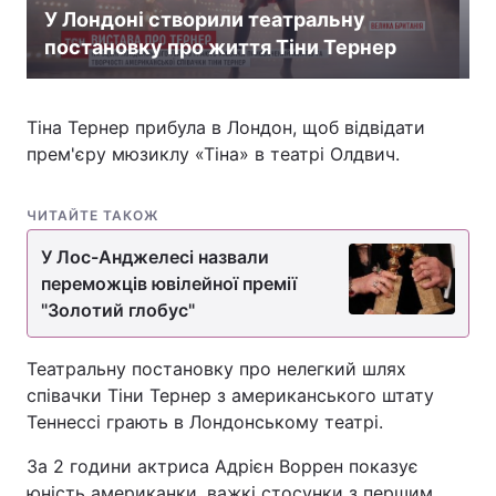
У Лондоні створили театральну
постановку про життя Тіни Тернер
Тіна Тернер прибула в Лондон, щоб відвідати
прем'єру мюзиклу «Тіна» в театрі Олдвич.
ЧИТАЙТЕ ТАКОЖ
У Лос-Анджелесі назвали
переможців ювілейної премії
"Золотий глобус"
Театральну постановку про нелегкий шлях
співачки Тіни Тернер з американського штату
Теннессі грають в Лондонському театрі.
За 2 години актриса Адрієн Воррен показує
юність американки, важкі стосунки з першим