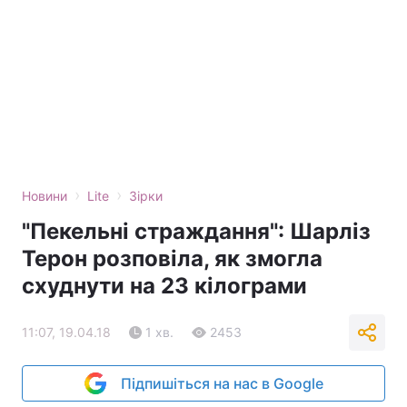
›
›
Новини
Lite
Зірки
"Пекельні страждання": Шарліз
Терон розповіла, як змогла
схуднути на 23 кілограми
11:07, 19.04.18
1 хв.
2453
Підпишіться на нас в Google