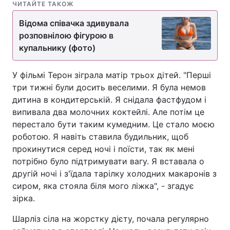
ЧИТАЙТЕ ТАКОЖ
Відома співачка здивувала
розповнілою фігурою в
купальнику (фото)
У фільмі Терон зіграла матір трьох дітей. "Перші
три тижні були досить веселими. Я була немов
дитина в кондитерській. Я снідала фастфудом і
випивала два молочних коктейлі. Але потім це
перестало бути таким кумедним. Це стало моєю
роботою. Я навіть ставила будильник, щоб
прокинутися серед ночі і поїсти, так як мені
потрібно було підтримувати вагу. Я вставала о
другій ночі і з'їдала тарілку холодних макаронів з
сиром, яка стояла біля мого ліжка", - згадує
зірка.
Шарліз сіла на жорстку дієту, почала регулярно