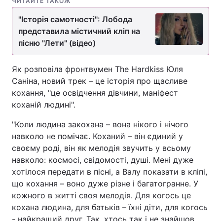
ЧИТАЙТЕ ТАКОЖ
"Історія самотності": Лобода
представила містичний кліп на
пісню "Лети" (відео)
Як розповіла фронтвумен The Hardkiss Юля
Саніна, новий трек – це історія про щасливе
кохання, "це освідчення дівчини, маніфест
коханій людині".
"Коли людина закохана – вона нікого і нічого
навколо не помічає. Коханий – він єдиний у
своєму роді, він як мелодія звучить у всьому
навколо: космосі, свідомості, душі. Мені дуже
хотілося передати в пісні, а Валу показати в кліпі,
що кохання – воно дуже різне і багатогранне. У
кожного в житті своя мелодія. Для когось це
кохана людина, для батьків – їхні діти, для когось
- найкращий друг. Так, хтось так і не знайшов