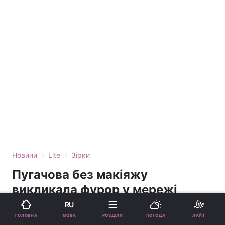
›
›
Новини
Lite
Зірки
Пугачова без макіяжу
викликала фурор у мережі
(фото)
RU
МОВА
ГОЛОВНА
РОЗДІЛИ
ПОГОДА
ЛАЙТ