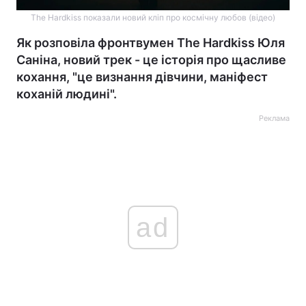
The Hardkiss показали новий кліп про космічну любов (відео)
Як розповіла фронтвумен The Hardkiss Юля
Саніна, новий трек - це історія про щасливе
кохання, "це визнання дівчини, маніфест
коханій людині".
Реклама
ad