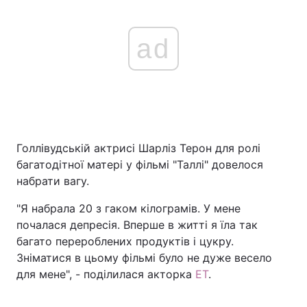
ad
Голлівудській актрисі Шарліз Терон для ролі
багатодітної матері у фільмі "Таллі" довелося
набрати вагу.
"Я набрала 20 з гаком кілограмів. У мене
почалася депресія. Вперше в житті я їла так
багато перероблених продуктів і цукру.
Зніматися в цьому фільмі було не дуже весело
для мене", - поділилася акторка
ET
.