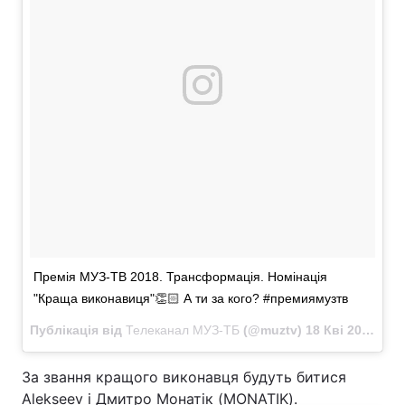
Тема оформлення
Премія МУЗ-ТВ 2018. Трансформація. Номінація
"Краща виконавиця"👏🏻 А ти за кого? #премиямузтв
Публікація від
Телеканал МУЗ-ТБ
(@muztv)
18 Кві 2018 в 11:56 PDT
За звання кращого виконавця будуть битися
Alekseev і Дмитро Монатік (MONATIK).