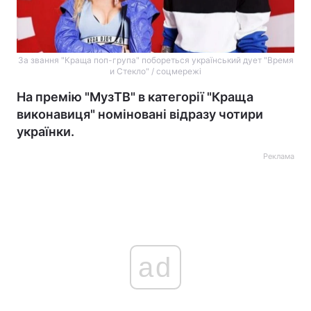
За звання "Краща поп-група" побореться український дует "Время
и Стекло" / соцмережі
На премію "МузТВ" в категорії "Краща
виконавиця" номіновані відразу чотири
українки.
Реклама
ad