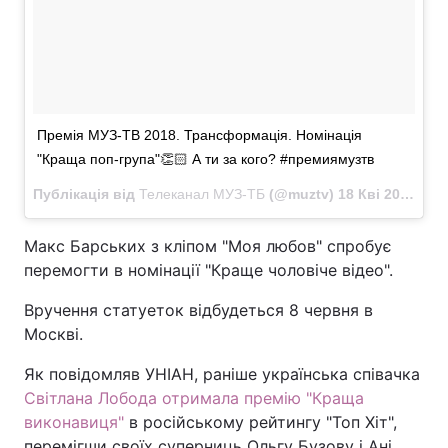
Премія МУЗ-ТВ 2018. Трансформація. Номінація
"Краща поп-група"👏🏻 А ти за кого? #премиямузтв
Публікація від
Телеканал МУЗ-ТБ
(@muztv)
18 Кві 2018 в 11:04 PDT
Макс Барських з кліпом "Моя любов" спробує
перемогти в номінації "Краще чоловіче відео".
Вручення статуеток відбудеться 8 червня в
Москві.
Як повідомляв УНІАН, раніше українська співачка
Світлана Лобода отримала премію "Краща
виконавиця"
в російському рейтингу "Топ Хіт",
перемігши своїх суперниць Ольгу Бузову і Ані