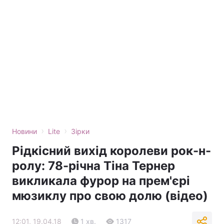
›
›
Новини
Lite
Зірки
Рідкісний вихід королеви рок-н-
ролу: 78-річна Тіна Тернер
викликала фурор на прем'єрі
мюзиклу про свою долю (відео)
12:01, 19.04.18
1 хв.
1317