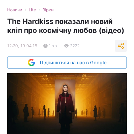
›
›
Новини
Lite
Зірки
The Hardkiss показали новий
кліп про космічну любов (відео)
12:20, 19.04.18
1 хв.
2222
Підпишіться на нас в Google