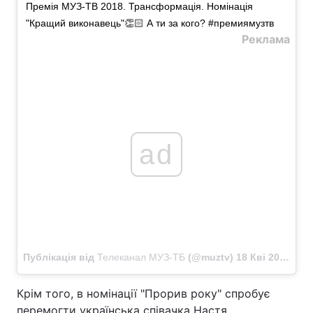
Премія МУЗ-ТВ 2018. Трансформація. Номінація
"Кращий виконавець"👏🏻 А ти за кого? #премиямузтв
Реклама
ad
Публікація від
Телеканал МУЗ-ТБ
(@muztv)
18 Кві 2018 в 11:57 PDT
Крім того, в номінації "Прорив року" спробує
перемогти українська співачка Настя