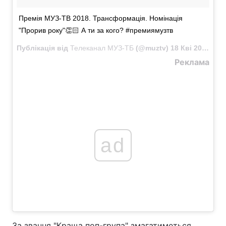
Премія МУЗ-ТВ 2018. Трансформація. Номінація
"Прорив року"👏🏻 А ти за кого? #премиямузтв
Публікація від
Телеканал МУЗ-ТБ
(@muztv)
18 Кві 2018 в 11:44 PDT
Реклама
ad
За звання "Краща поп-група" змагатиметься