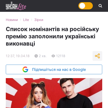
›
›
Новини
Lite
Зірки
Список номінантів на російську
премію заполонили українські
виконавці
12:37, 19.04.18
2 хв.
12118
Підпишіться на нас в Google