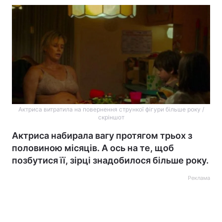
Актриса витратила на повернення стрункої фігури більше року /
скріншот
Актриса набирала вагу протягом трьох з
половиною місяців. А ось на те, щоб
позбутися її, зірці знадобилося більше року.
Реклама