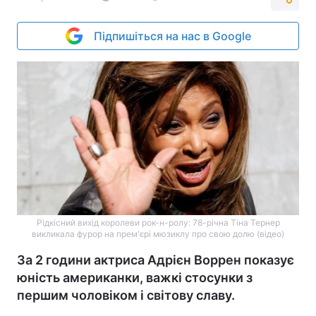
Підпишіться на нас в Google
Рідкісний вихід королеви рок-н-ролу: 78-річна Тіна Тернер
викликала фурор на прем'єрі мюзиклу про свою долю (відео)
За 2 години актриса Адрієн Воррен показує
юність американки, важкі стосунки з
першим чоловіком і світову славу.