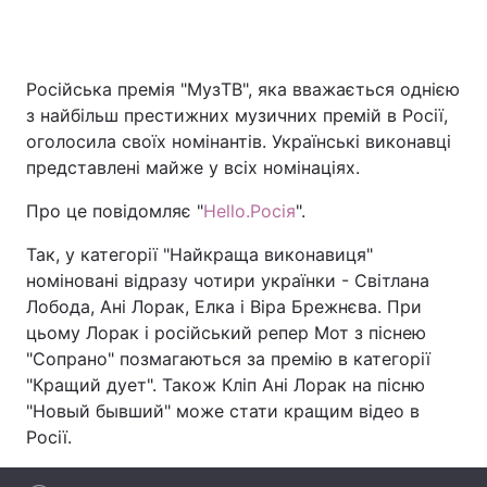
Російська премія "МузТВ", яка вважається однією
Головна
Війна
з найбільш престижних музичних премій в Росії,
оголосила своїх номінантів. Українські виконавці
Україна
Політика
представлені майже у всіх номінаціях.
Економіка
Світ
Про це повідомляє "
Hello.Росія
".
Спорт
Наука
Так, у категорії "Найкраща виконавиця"
номіновані відразу чотири українки - Світлана
Техно і зв'язок
Лайт
Лобода, Ані Лорак, Елка і Віра Брежнєва. При
цьому Лорак і російський репер Мот з піснею
Зброя
Інциденти
"Сопрано" позмагаються за премію в категорії
Здоров'я
Туризм
"Кращий дует". Також Кліп Ані Лорак на пісню
"Новый бывший" може стати кращим відео в
Цікавинки
Погода
Росії.
Екологія
Регіони