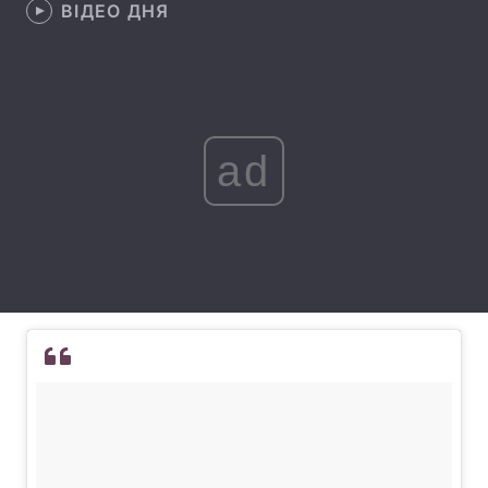
ВІДЕО ДНЯ
Лонгріди
Відео з Youtube
Статті
Інтерв'ю
Думки
ad
Архів
Вакансії
Контакти
Послуги