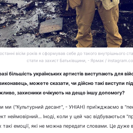
останні вісім років я сформував себе до такого внутрішнього ст
стати на захист Батьківщини, - Ярмак / instagram.
азі більшість українських артистів виступають для вій
виконавець, можете сказати, чи дійсно такі виступи пі
жливо, захисники очікують на дещо іншу допомогу?
и ми ("Культурний десант", - УНІАН) приїжджаємо в "пек
кт неймовірний... Іноді, коли у цей час відбуваються "
х такі емоції, які не можна передати словами. Це дуже