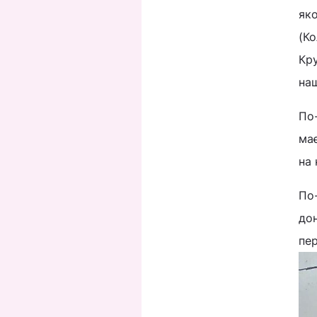
яко
(К
Кру
на
По-
має
на 
По-
дон
пер