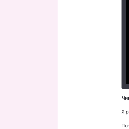
Чи
Я р
По-