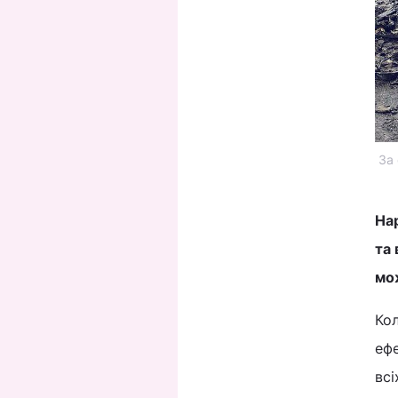
За 
Нар
та 
мо
Кол
ефе
всі