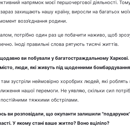
ктивний напрямок моєї першочергової діяльності. Тому
 зараз захищають нашу країну, виросли на багатьох моїх п
 момент возз’єднання родини.
алом, потрібно один раз це побачити наживо, щоб зрозу
ечно. Іноді правильні слова рятують тисячі життів.
щодавно ви побували у багатостраждальному Харкові. Я
 місто, люди, які живуть під щоденними бомбардування
 там зустріли неймовірно хоробрих людей, які роблять
лиження нашої перемоги. Не уявляю, скільки сил потрі
д постійними тяжкими обстрілами.
ось ви розповідали, що окупанти залишили "подарунок"
асті. У якому стані ваше житло? Воно вціліло?