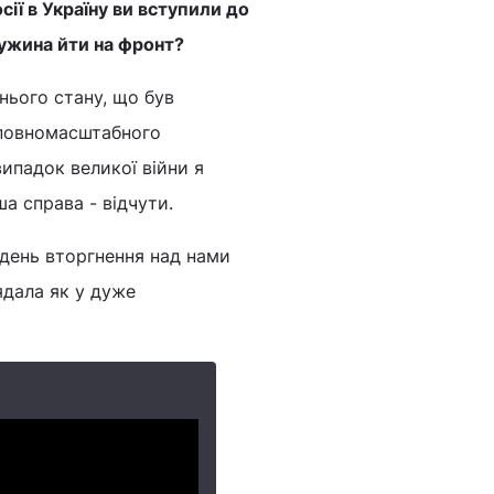
ії в Україну ви вступили до
ружина йти на фронт?
нього стану, що був
 повномасштабного
ипадок великої війни я
ша справа - відчути.
день вторгнення над нами
лядала як у дуже