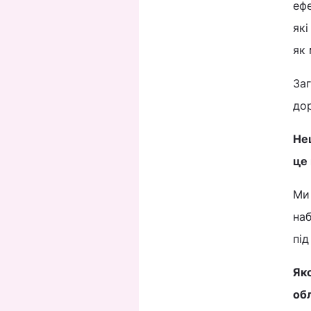
ефе
які
як
Заг
дор
Не
це
Ми
наб
пі
Як
обл