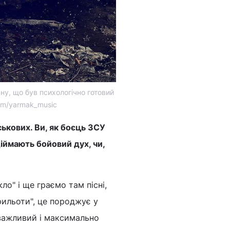
ану, що був психологічно готовий
com/yarmak_music
ськових. Ви, як боєць ЗСУ
діймають бойовий дух, чи,
ло" і ще граємо там пісні,
прильоти", це породжує у
 важливий і максимально