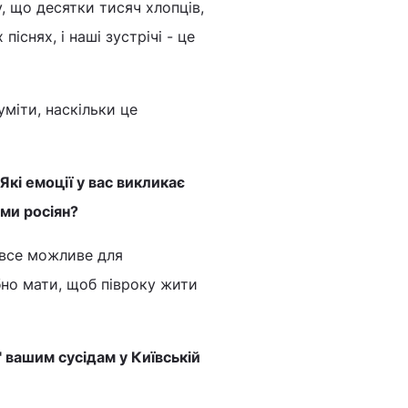
, що десятки тисяч хлопців,
існях, і наші зустрічі - це
міти, наскільки це
кі емоції у вас викликає
ми росіян?
 все можливе для
бно мати, щоб півроку жити
 вашим сусідам у Київській