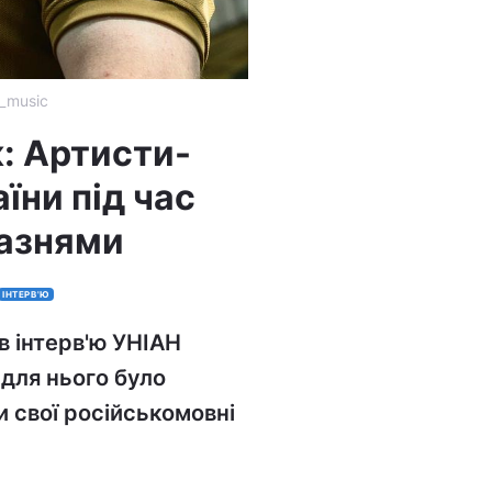
_music
: Артисти-
аїни під час
лазнями
ІНТЕРВ'Ю
в інтерв'ю УНІАН
 для нього було
и свої російськомовні