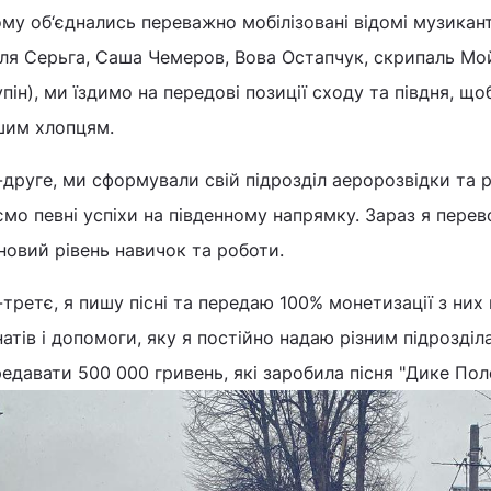
му об‘єднались переважно мобілізовані відомі музикан
оля Серьга, Саша Чемеров, Вова Остапчук, скрипаль Мо
пін), ми їздимо на передові позиції сходу та півдня, щ
шим хлопцям.
друге, ми сформували свій підрозділ аеророзвідки та р
мо певні успіхи на південному напрямку. Зараз я пере
новий рівень навичок та роботи.
третє, я пишу пісні та передаю 100% монетизації з них
атів і допомоги, яку я постійно надаю різним підрозділ
едавати 500 000 гривень, які заробила пісня "Дике Пол