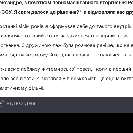
ксандре, з початком повномасштабного вторгнення Рос
 ЗСУ. Як вам далося це рішення? Чи відмовляла вас д
останні вісім років я сформував себе до такого внутріш
хологічно готовий стати на захист Батьківщини в разі
ргнення. З дружиною теж була розмова раніше, що на в
ма сидіти не зможу. Але одна справа - готуватись, а ін
 живемо поблизу житомирської траси, і коли в перший 
ало все літати, я зібрався у військкомат. Ця сцена виг
аматичному фільмі.
ВІДЕО ДНЯ