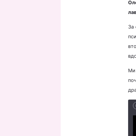
Оле
лав
За 
пси
вто
вдо
Ми
поч
др