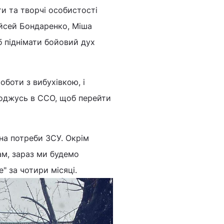
ти та творчі особистості
йсей Бондаренко, Міша
об піднімати бойовий дух
оботи з вибухівкою, і
воджусь в ССО, щоб перейти
 на потреби ЗСУ. Окрім
ам, зараз ми будемо
е" за чотири місяці.