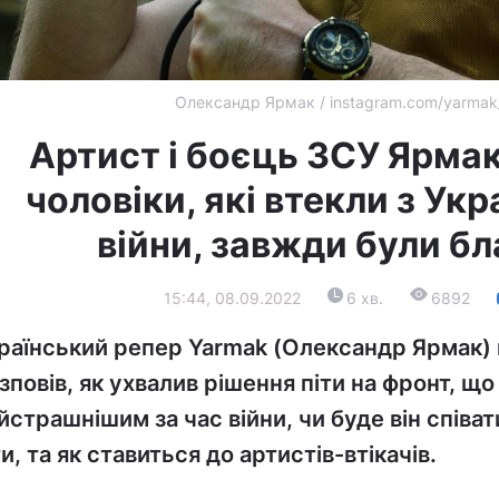
Олександр Ярмак / instagram.com/yarmak
Артист і боєць ЗСУ Ярмак
чоловіки, які втекли з Укр
війни, завжди були б
15:44, 08.09.2022
6 хв.
6892
раїнський репер Yarmak (Олександр Ярмак) 
зповів, як ухвалив рішення піти на фронт, що
йстрашнішим за час війни, чи буде він співат
ти, та як ставиться до артистів-втікачів.