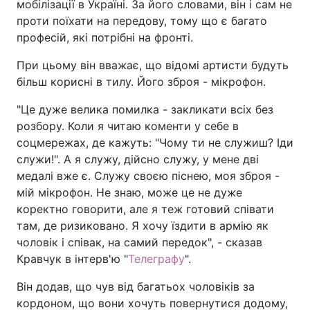
мобілізації в Україні. За його словами, він і сам не
проти поїхати на передову, тому що є багато
професій, які потрібні на фронті.
При цьому він вважає, що відомі артисти будуть
більш корисні в тилу. Його зброя - мікрофон.
"Це дуже велика помилка - закликати всіх без
розбору. Коли я читаю коменти у себе в
соцмережах, де кажуть: "Чому ти не служиш? Іди
служи!". А я служу, дійсно служу, у мене дві
медалі вже є. Служу своєю піснею, моя зброя -
мій мікрофон. Не знаю, може це не дуже
коректно говорити, але я теж готовий співати
там, де ризиковано. Я хочу їздити в армію як
чоловік і співак, на самий передок", - сказав
Кравчук в інтерв'ю "
Телеграфу
".
Він додав, що чув від багатьох чоловіків за
кордоном, що вони хочуть повернутися додому,