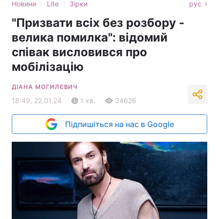
›
›
Новини
Lite
Зірки
рус
"Призвати всіх без розбору -
велика помилка": відомий
співак висловився про
мобілізацію
ДІАНА МОГИЛЄВИЧ
18:49, 22.01.24
1 хв.
34626
Підпишіться на нас в Google