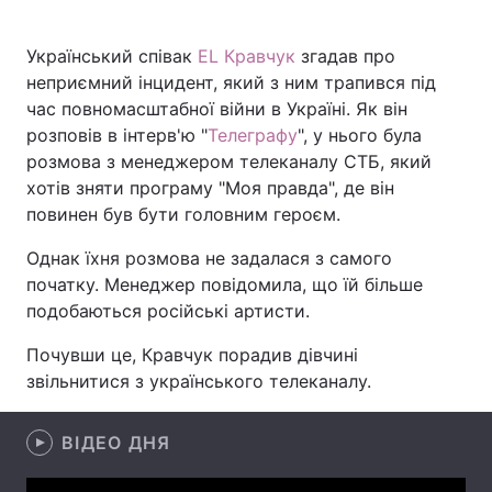
Український співак
EL Кравчук
згадав про
неприємний інцидент, який з ним трапився під
Головна
Війна
час повномасштабної війни в Україні. Як він
розповів в інтерв'ю "
Телеграфу
", у нього була
Україна
Політика
розмова з менеджером телеканалу СТБ, який
хотів зняти програму "Моя правда", де він
Економіка
Світ
повинен був бути головним героєм.
Спорт
Наука
Однак їхня розмова не задалася з самого
початку. Менеджер повідомила, що їй більше
Техно і зв'язок
Лайт
подобаються російські артисти.
Зброя
Інциденти
Почувши це, Кравчук порадив дівчині
звільнитися з українського телеканалу.
Здоров'я
Туризм
Цікавинки
Погода
ВІДЕО ДНЯ
Екологія
Регіони