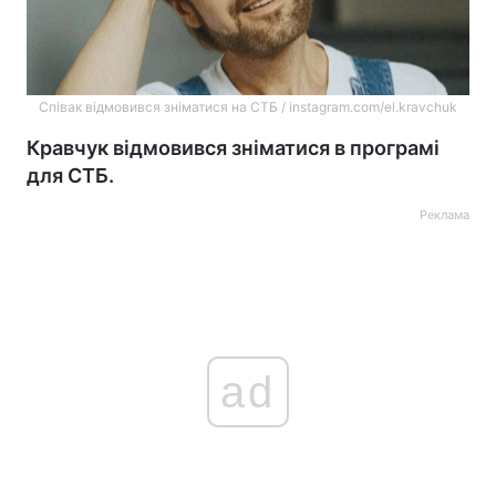
Співак відмовився зніматися на СТБ / instagram.com/el.kravchuk
Кравчук відмовився зніматися в програмі
для СТБ.
Реклама
ad