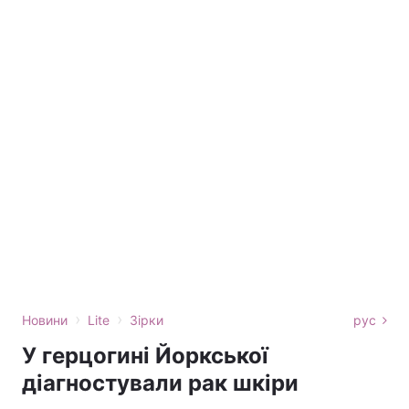
›
›
Новини
Lite
Зірки
рус
У герцогині Йоркської
діагностували рак шкіри