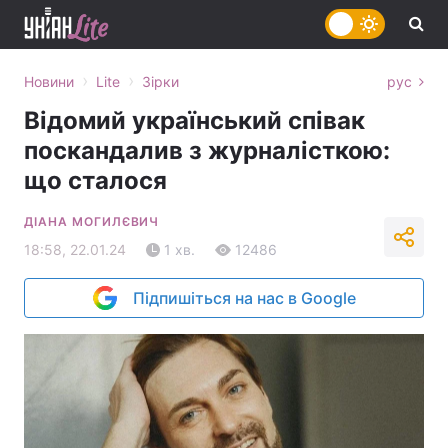
›
›
Новини
Lite
Зірки
рус
Відомий український співак
поскандалив з журналісткою:
що сталося
ДІАНА МОГИЛЄВИЧ
18:58, 22.01.24
1 хв.
12486
Підпишіться на нас в Google