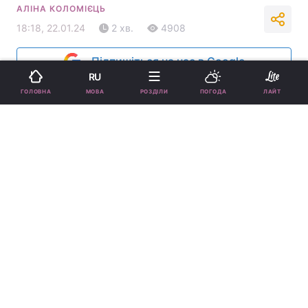
АЛІНА КОЛОМІЄЦЬ
18:18, 22.01.24
2 хв.
4908
Підпишіться на нас в Google
RU
МОВА
ГОЛОВНА
РОЗДІЛИ
ПОГОДА
ЛАЙТ
Фото інстаграм Сари Фергюсон
Жінка сподівається, що зможе подолати
хворобу.
Реклама