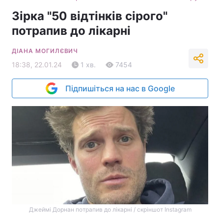
Зірка "50 відтінків сірого"
потрапив до лікарні
ДІАНА МОГИЛЄВИЧ
18:38, 22.01.24
1 хв.
7454
Підпишіться на нас в Google
Джеймі Дорнан потрапив до лікарні / скріншот Instagram