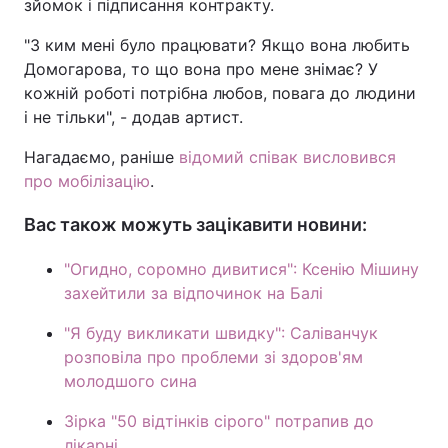
зйомок і підписання контракту.
Тема оформлення
"З ким мені було працювати? Якщо вона любить
Домогарова, то що вона про мене знімає? У
кожній роботі потрібна любов, повага до людини
і не тільки", - додав артист.
Нагадаємо, раніше
відомий співак висловився
про мобілізацію
.
Вас також можуть зацікавити новини:
"Огидно, соромно дивитися": Ксенію Мішину
захейтили за відпочинок на Балі
"Я буду викликати швидку": Саліванчук
розповіла про проблеми зі здоров'ям
молодшого сина
Зірка "50 відтінків сірого" потрапив до
лікарні