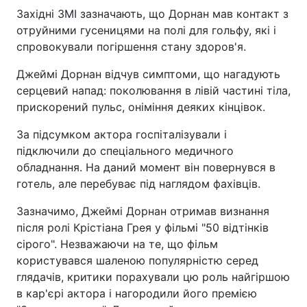
Західні ЗМІ зазначають, що Дорнан мав контакт з
отруйними гусеницями на полі для гольфу, які і
спровокували погіршення стану здоров'я.
Джеймі Дорнан відчув симптоми, що нагадують
серцевий напад: поколювання в лівій частині тіла,
прискорений пульс, оніміння деяких кінцівок.
За підсумком актора госпіталізували і
підключили до спеціального медичного
обладнання. На даний момент він повернувся в
готель, але перебуває під наглядом фахівців.
Зазначимо, Джеймі Дорнан отримав визнання
після ролі Крістіана Грея у фільмі "50 відтінків
сірого". Незважаючи на те, що фільм
користувався шаленою популярністю серед
глядачів, критики порахували цю роль найгіршою
в кар'єрі актора і нагородили його премією