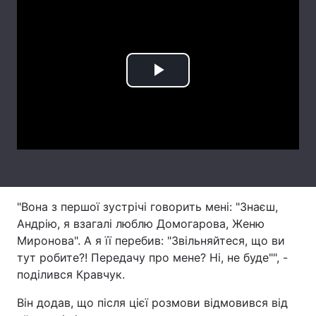
Лонгріди
Відео з Youtube
Статті
Play
Інтерв'ю
Думки
Video
Архів
Вакансії
Контакти
Послуги
"Вона з першої зустрічі говорить мені: "Знаєш,
Андрію, я взагалі люблю Домогарова, Женю
Миронова". А я її перебив: "Звільняйтеся, що ви
тут робите?! Передачу про мене? Ні, не буде"", -
поділився Кравчук.
Він додав, що після цієї розмови відмовився від