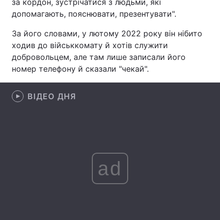
за кордон, зустрічатися з людьми, які
допомагають, пояснювати, презентувати".
Лонгріди
За його словами, у лютому 2022 року він нібито
ходив до військкомату й хотів служити
Відео з Youtube
Статті
добровольцем, але там лише записали його
Інтерв'ю
Думки
номер телефону й сказали "чекай".
Архів
Вакансії
ВІДЕО ДНЯ
Контакти
Послуги
ad