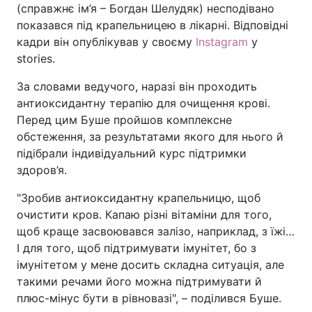
(справжнє ім’я – Богдан Шелудяк) несподівано
показався під крапельницею в лікарні. Відповідні
кадри він опублікував у своєму
Instagram
у
stories.
За словами ведучого, наразі він проходить
антиоксидантну терапію для очищення крові.
Перед цим Буше пройшов комплексне
обстеження, за результатами якого для нього й
підібрали індивідуальний курс підтримки
здоров’я.
"Зробив антиоксидантну крапельницю, щоб
очистити кров. Капаю різні вітаміни для того,
щоб краще засвоювався залізо, наприклад, з їжі…
І для того, щоб підтримувати імунітет, бо з
імунітетом у мене досить складна ситуація, але
такими речами його можна підтримувати й
плюс-мінус бути в рівновазі", – поділився Буше.