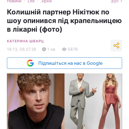
›
›
Новини
Lite
Зірки
рус
Колишній партнер Нікітюк по
шоу опинився під крапельницею
в лікарні (фото)
КАТЕРИНА ШВАРЦ
16:13, 08.07.26
1 хв.
5878
Підпишіться на нас в Google