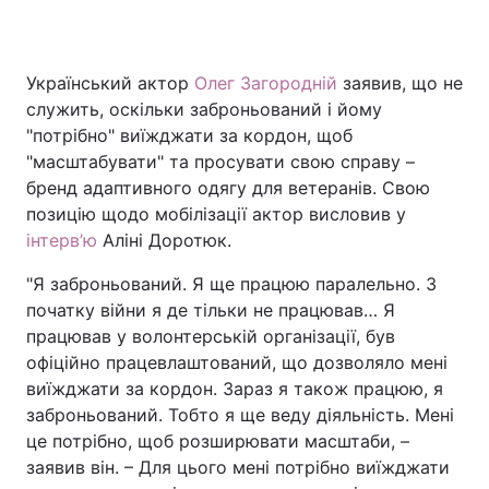
Український актор
Олег Загородній
заявив, що не
Головна
Війна
служить, оскільки заброньований і йому
"потрібно" виїжджати за кордон, щоб
Україна
Політика
"масштабувати" та просувати свою справу –
бренд адаптивного одягу для ветеранів. Свою
Економіка
Світ
позицію щодо мобілізації актор висловив у
Спорт
Наука
інтерв’ю
Аліні Доротюк.
"Я заброньований. Я ще працюю паралельно. З
Техно і зв'язок
Лайт
початку війни я де тільки не працював… Я
Зброя
Інциденти
працював у волонтерській організації, був
офіційно працевлаштований, що дозволяло мені
Здоров'я
Туризм
виїжджати за кордон. Зараз я також працюю, я
заброньований. Тобто я ще веду діяльність. Мені
Цікавинки
Погода
це потрібно, щоб розширювати масштаби, –
заявив він. – Для цього мені потрібно виїжджати
Екологія
Регіони