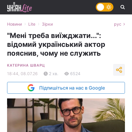
›
›
Новини
Lite
Зірки
рус
"Мені треба виїжджати...":
відомий український актор
пояснив, чому не служить
КАТЕРИНА ШВАРЦ
18:44, 08.07.26
2 хв.
6524
Підпишіться на нас в Google