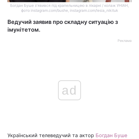
Богдан Буше з'явився під крапельницею в лікарні / колаж УНІАН,
фото instagram.com/bushe, instagram.com/lesia_nikituk
Ведучий заявив про складну ситуацію з
імунітетом.
Реклама
ad
Український телеведучий та актор
Богдан Буше