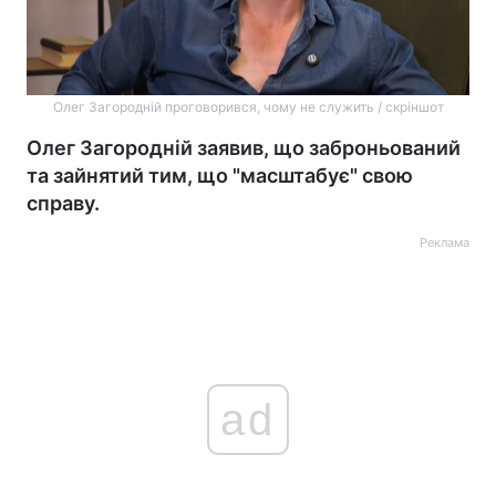
Олег Загородній проговорився, чому не служить / скріншот
Олег Загородній заявив, що заброньований
та зайнятий тим, що "масштабує" свою
справу.
Реклама
ad