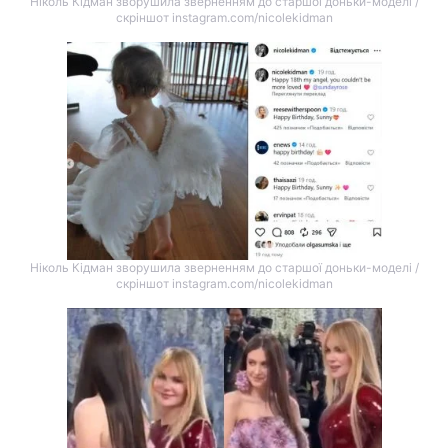
Ніколь Кідман зворушила зверненням до старшої доньки-моделі /
скріншот instagram.com/nicolekidman
Ніколь Кідман зворушила зверненням до старшої доньки-моделі /
скріншот instagram.com/nicolekidman