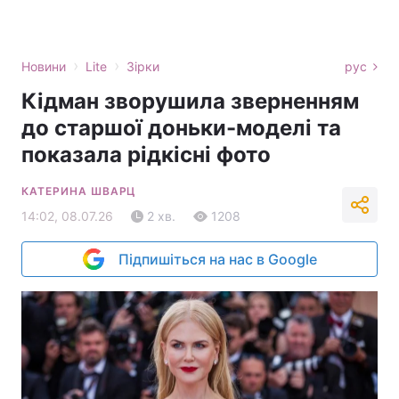
›
›
Новини
Lite
Зірки
рус
Кідман зворушила зверненням
до старшої доньки-моделі та
показала рідкісні фото
КАТЕРИНА ШВАРЦ
14:02, 08.07.26
2 хв.
1208
Підпишіться на нас в Google