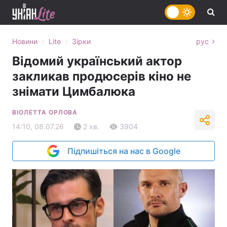
›
›
Новини
Lite
Зірки
рус
Відомий український актор
закликав продюсерів кіно не
знімати Цимбалюка
ВІОЛЕТТА ОРЛОВА
14:10, 08.07.26
2 хв.
3904
Підпишіться на нас в Google