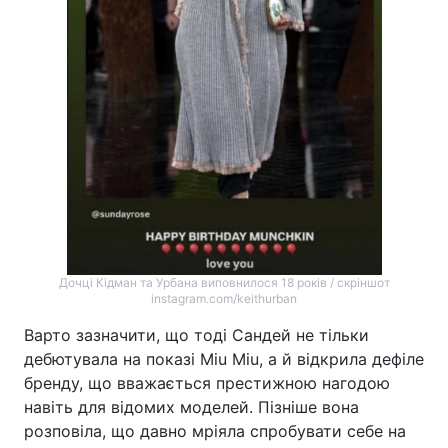
Дочці Кідман та Урбана виповнилося 18 років / скріншот
instagram.com/keithurban
Варто зазначити, що тоді Сандей не тільки
дебютувала на показі Miu Miu, а й відкрила дефіле
бренду, що вважається престижною нагодою
навіть для відомих моделей. Пізніше вона
розповіла, що давно мріяла спробувати себе на