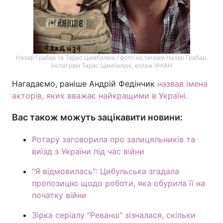
Назар Грабар та Тарас Цимбалюк / фото інстаграм Назар Грабар,
інстаграм Тарас Цимбалюк, колаж УНІАН
Нагадаємо, раніше Андрій Федінчик
назвав імена
акторів, яких вважає найкращими в Україні.
Вас також можуть зацікавити новини:
Ротару заговорила про залицяльників та
виїзд з України під час війни
"Я відмовилась": Цибульська згадала
пропозицію щодо роботи, яка обурила її на
початку війни
Зірка серіалу "Реванш" зізналася, скільки