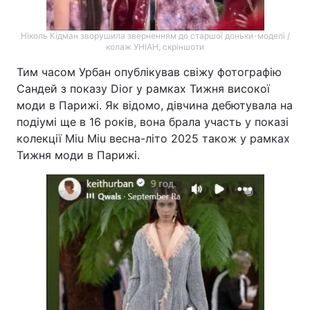
Ніколь Кідман зворушила зверненням до старшої доньки-моделі /
колаж УНІАН, скріншоти
Тим часом Урбан опублікував свіжу фотографію
Сандей з показу Dior у рамках Тижня високої
моди в Парижі. Як відомо, дівчина дебютувала на
подіумі ще в 16 років, вона брала участь у показі
колекції Miu Miu весна-літо 2025 також у рамках
Тижня моди в Парижі.