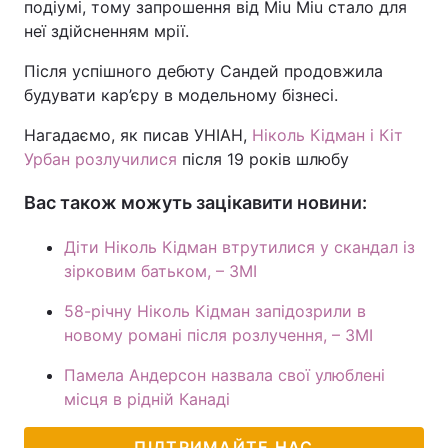
подіумі, тому запрошення від Miu Miu стало для
неї здійсненням мрії.
Після успішного дебюту Сандей продовжила
будувати кар’єру в модельному бізнесі.
Нагадаємо, як писав УНІАН,
Ніколь Кідман і Кіт
Урбан розлучилися
після 19 років шлюбу
Вас також можуть зацікавити новини:
Діти Ніколь Кідман втрутилися у скандал із
зірковим батьком, – ЗМІ
58-річну Ніколь Кідман запідозрили в
новому романі після розлучення, – ЗМІ
Памела Андерсон назвала свої улюблені
місця в рідній Канаді
ПІДТРИМАЙТЕ НАС