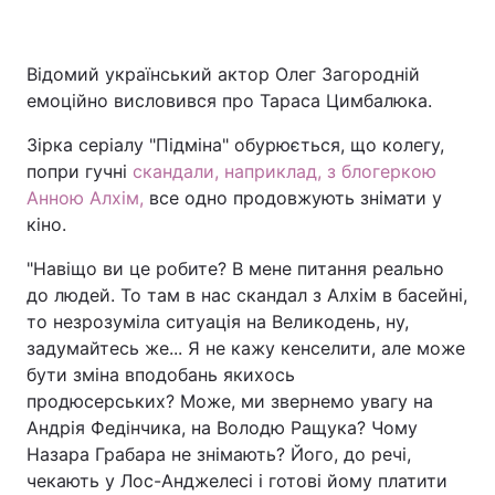
Відомий український актор Олег Загородній
Головна
Війна
емоційно висловився про Тараса Цимбалюка.
Зірка серіалу "Підміна" обурюється, що колегу,
Україна
Політика
попри гучні
скандали, наприклад, з блогеркою
Економіка
Світ
Анною Алхім,
все одно продовжують знімати у
кіно.
Спорт
Наука
"Навіщо ви це робите? В мене питання реально
Техно і зв'язок
Лайт
до людей. То там в нас скандал з Алхім в басейні,
то незрозуміла ситуація на Великодень, ну,
Зброя
Інциденти
задумайтесь же... Я не кажу кенселити, але може
бути зміна вподобань якихось
Здоров'я
Туризм
продюсерських? Може, ми звернемо увагу на
Андрія Федінчика, на Володю Ращука? Чому
Цікавинки
Погода
Назара Грабара не знімають? Його, до речі,
чекають у Лос-Анджелесі і готові йому платити
Екологія
Регіони