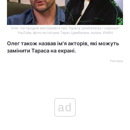
Олег Загородній висловився про Тараса Цимбалюка / скріншот
YouTube, фото інстаграм Тарас Цимбалюк, колаж УНІАН
Олег також назвав ім'я акторів, які можуть
замінити Тараса на екрані.
Реклама
ad