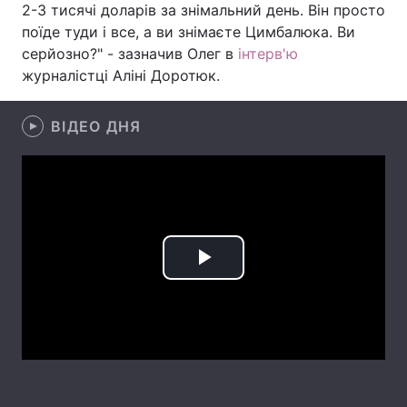
2-3 тисячі доларів за знімальний день. Він просто
поїде туди і все, а ви знімаєте Цимбалюка. Ви
Лонгріди
серйозно?" - зазначив Олег в
інтерв'ю
журналістці Аліні Доротюк.
Відео з Youtube
Статті
Інтерв'ю
ВІДЕО ДНЯ
Думки
Архів
Вакансії
Контакти
Послуги
Play
Video