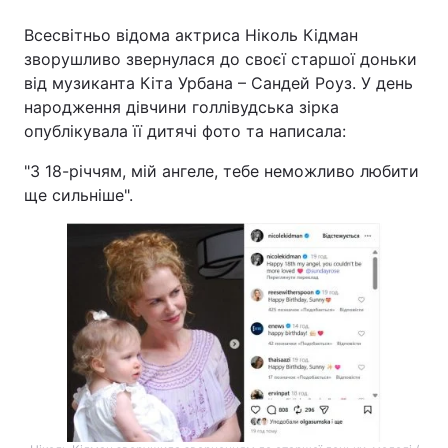
Всесвітньо відома актриса Ніколь Кідман
зворушливо звернулася до своєї старшої доньки
від музиканта Кіта Урбана – Сандей Роуз. У день
народження дівчини голлівудська зірка
опублікувала її дитячі фото та написала:
"З 18-річчям, мій ангеле, тебе неможливо любити
ще сильніше".