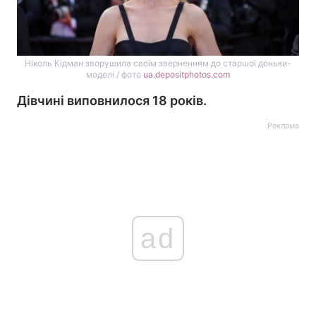
Ніколь Кідман зворушила своїм зверненням до старшої доньки-
моделі / фото
ua.depositphotos.com
Дівчині виповнилося 18 років.
Реклама
ad