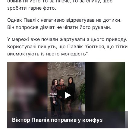
обійняти його то за плече, то за спину, щоб
зробити гарне фото.
Однак Павлік негативно відреагував на дотики.
Він попросив дівчат не чіпати його руками.
У мережі вже почали жартувати з цього приводу.
Користувачі пишуть, що Павлік "боїться, що тітки
висмоктують із нього молодість".
Віктор Павлік потрапив у конфуз