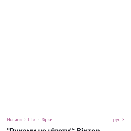
›
›
Новини
Lite
Зірки
рус
"Руками не чіпати": Віктор