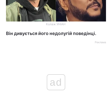
Колаж УНІАН
Він дивується його недолугій поведінці.
Реклама
ad