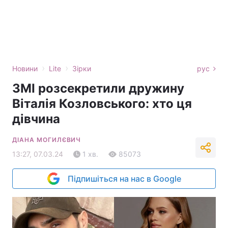
›
›
Новини
Lite
Зірки
рус
ЗМІ розсекретили дружину
Віталія Козловського: хто ця
дівчина
ДІАНА МОГИЛЄВИЧ
13:27, 07.03.24
1 хв.
85073
Підпишіться на нас в Google