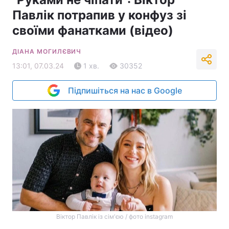
Павлік потрапив у конфуз зі
своїми фанатками (відео)
ДІАНА МОГИЛЄВИЧ
13:01, 07.03.24
1 хв.
30352
Підпишіться на нас в Google
Віктор Павлік із сім'єю / фото instagram