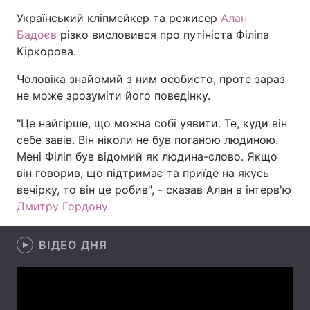
Український кліпмейкер та режисер
Алан
Бадоєв
різко висловився про путініста Філіпа
Кіркорова.
Головна
Війна
Чоловіка знайомий з ним особисто, проте зараз
Україна
Політика
не може зрозуміти його поведінку.
Економіка
Світ
"Це найгірше, що можна собі уявити. Те, куди він
себе завів. Він ніколи не був поганою людиною.
Спорт
Наука
Мені Філіп був відомий як людина-слово. Якщо
він говорив, що підтримає та приїде на якусь
Техно і зв'язок
Лайт
вечірку, то він це робив", - сказав Алан в інтерв'ю
Дмитру Гордону.
Зброя
Інциденти
Здоров'я
Туризм
ВІДЕО ДНЯ
Цікавинки
Погода
Екологія
Регіони