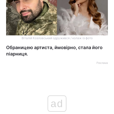
Віталій Козловський одружився / колаж із фото
Обраницею артиста, ймовірно, стала його
піарниця.
Реклама
ad