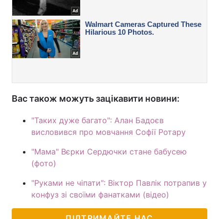
Вас також можуть зацікавити новини:
"Таких дуже багато": Алан Бадоєв
висловився про мовчання Софії Ротару
"Мама" Вєрки Сердючки стане бабусею
(фото)
"Руками не чіпати": Віктор Павлік потрапив у
конфуз зі своїми фанатками (відео)
ПІДТРИМАЙТЕ НАС