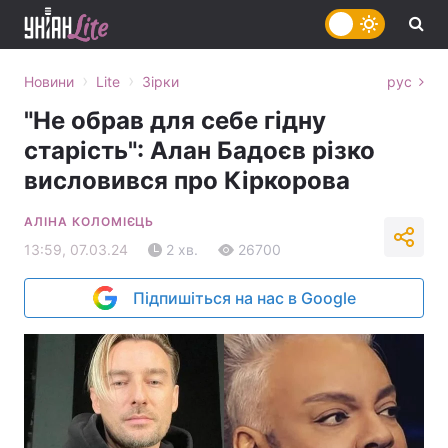
›
›
Новини
Lite
Зірки
рус
"Не обрав для себе гідну
старість": Алан Бадоєв різко
висловився про Кіркорова
АЛІНА КОЛОМІЄЦЬ
13:59, 07.03.24
2 хв.
26700
Підпишіться на нас в Google