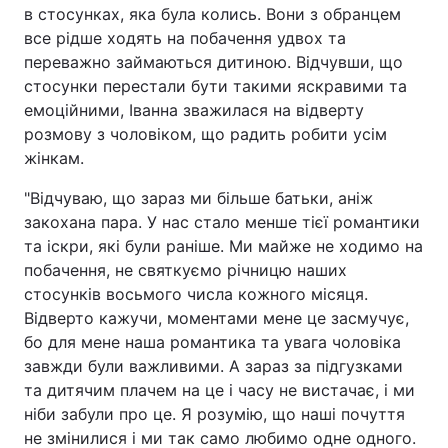
в стосунках, яка була колись. Вони з обранцем
все рідше ходять на побачення удвох та
переважно займаються дитиною. Відчувши, що
стосунки перестали бути такими яскравими та
емоційними, Іванна зважилася на відверту
розмову з чоловіком, що радить робити усім
жінкам.
"Відчуваю, що зараз ми більше батьки, аніж
закохана пара. У нас стало менше тієї романтики
та іскри, які були раніше. Ми майже не ходимо на
побачення, не святкуємо річницю наших
стосунків восьмого числа кожного місяця.
Відверто кажучи, моментами мене це засмучує,
бо для мене наша романтика та увага чоловіка
завжди були важливими. А зараз за підгузками
та дитячим плачем на це і часу не вистачає, і ми
ніби забули про це. Я розумію, що наші почуття
не змінилися і ми так само любимо одне одного.