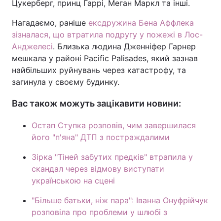
Цукерберг, принц Гаррі, Меган Маркл та інші.
Нагадаємо, раніше
ексдружина Бена Аффлека
зізналася, що втратила подругу у пожежі в Лос-
Анджелесі
. Близька людина Дженніфер Гарнер
мешкала у районі Pacific Palisades, який зазнав
найбільших руйнувань через катастрофу, та
загинула у своєму будинку.
Вас також можуть зацікавити новини:
Остап Ступка розповів, чим завершилася
його "п'яна" ДТП з постраждалими
Зірка "Тіней забутих предків" втрапила у
скандал через відмову виступати
українською на сцені
"Більше батьки, ніж пара": Іванна Онуфрійчук
розповіла про проблеми у шлюбі з