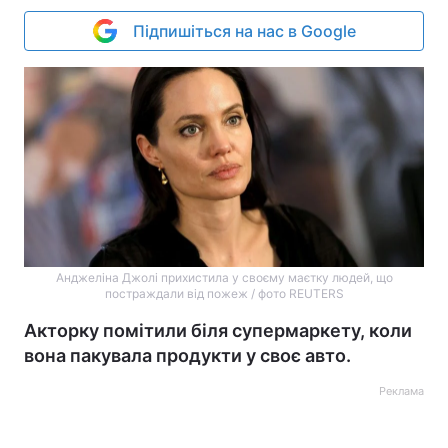
Підпишіться на нас в Google
Анджеліна Джолі прихистила у своєму маєтку людей, що
постраждали від пожеж / фото REUTERS
Акторку помітили біля супермаркету, коли
вона пакувала продукти у своє авто.
Реклама