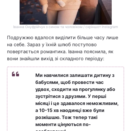
Іванна Онуфрійчук з сином та чоловіком / скріншот Instagram
Подружжю вдалося виділити більше часу лише
на себе. Зараз у їхній шлюб поступово
повертається романтика. Іванна пояснила, як
вони знайшли вихід зі складного періоду:
Ми навчилися залишати дитину з
бабусями, щоб провести час
удвох, сходити на прогулянку або
зустрітися з друзями. У перші
місяці і це здавалося неможливим,
а 10-15 хв наодинці вже були
розкішшю. Тож тепер такі
моменти цінуються по-