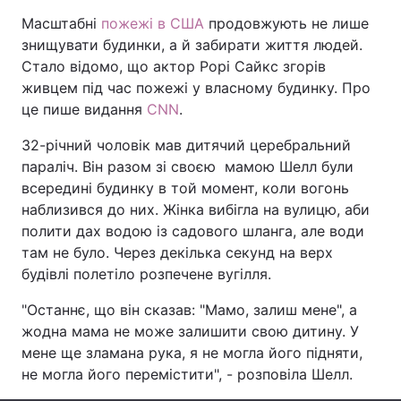
Масштабні
пожежі в США
продовжують не лише
знищувати будинки, а й забирати життя людей.
Стало відомо, що актор Рорі Сайкс згорів
Головна
Війна
живцем під час пожежі у власному будинку. Про
це пише видання
CNN
.
Україна
Політика
32-річний чоловік мав дитячий церебральний
Економіка
Світ
параліч. Він разом зі своєю мамою Шелл були
всередині будинку в той момент, коли вогонь
Спорт
Наука
наблизився до них. Жінка вибігла на вулицю, аби
полити дах водою із садового шланга, але води
Техно і зв'язок
Лайт
там не було. Через декілька секунд на верх
будівлі полетіло розпечене вугілля.
Зброя
Інциденти
"Останнє, що він сказав: "Мамо, залиш мене", а
Здоров'я
Туризм
жодна мама не може залишити свою дитину. У
мене ще зламана рука, я не могла його підняти,
Цікавинки
Погода
не могла його перемістити", - розповіла Шелл.
Екологія
Регіони