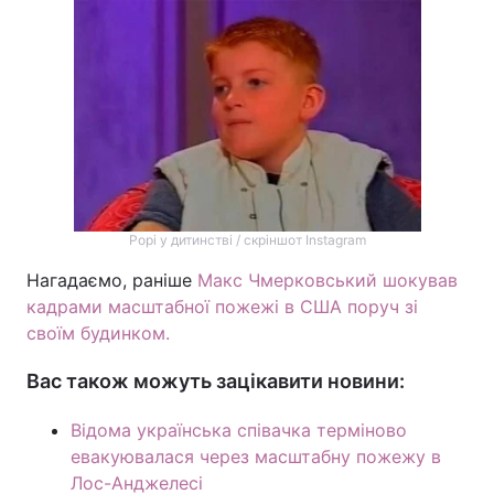
Рорі у дитинстві / скріншот Instagram
Нагадаємо, раніше
Макс Чмерковський шокував
кадрами масштабної пожежі в США поруч зі
своїм будинком.
Вас також можуть зацікавити новини:
Відома українська співачка терміново
евакуювалася через масштабну пожежу в
Лос-Анджелесі