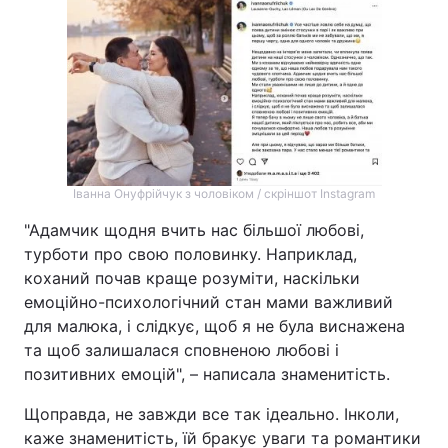
Іванна Онуфрійчук з чоловіком / скріншот Instagram
"Адамчик щодня вчить нас більшої любові,
турботи про свою половинку. Наприклад,
коханий почав краще розуміти, наскільки
емоційно-психологічний стан мами важливий
для малюка, і слідкує, щоб я не була виснажена
та щоб залишалася сповненою любові і
позитивних емоцій", – написала знаменитість.
Щоправда, не завжди все так ідеально. Інколи,
каже знаменитість, їй бракує уваги та романтики