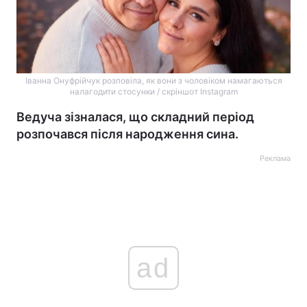
Іванна Онуфрійчук розповіла, як вони з чоловіком намагаються
налагодити стосунки / скріншот Instagram
Ведуча зізналася, що складний період
розпочався після народження сина.
Реклама
ad