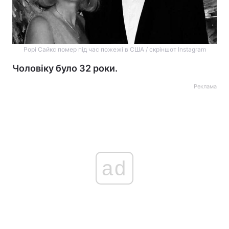
Рорі Сайкс помер під час пожежі в США / скріншот Instagram
Чоловіку було 32 роки.
Реклама
ad