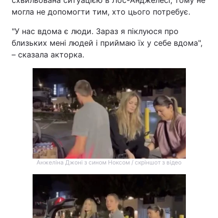
схвильована ситуацією в Лос-Анджелесі, тому не
могла не допомогти тим, хто цього потребує.
"У нас вдома є люди. Зараз я піклуюся про
близьких мені людей і приймаю їх у себе вдома",
– сказала акторка.
Анжеліна Джоні з сином Ноксом / скріншот з відео