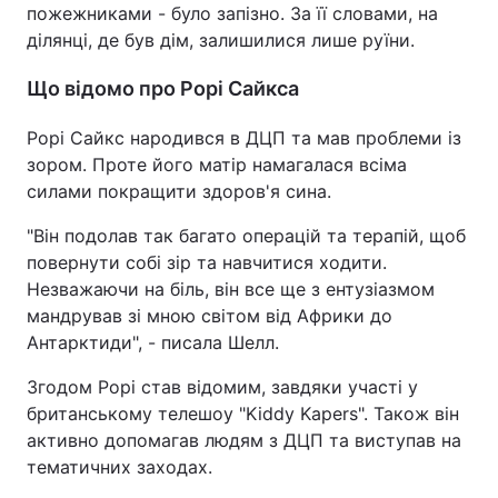
пожежниками - було запізно. За її словами, на
Тема оформлення
ділянці, де був дім, залишилися лише руїни.
Що відомо про Рорі Сайкса
Рорі Сайкс народився в ДЦП та мав проблеми із
зором. Проте його матір намагалася всіма
силами покращити здоров'я сина.
"Він подолав так багато операцій та терапій, щоб
повернути собі зір та навчитися ходити.
Незважаючи на біль, він все ще з ентузіазмом
мандрував зі мною світом від Африки до
Антарктиди", - писала Шелл.
Згодом Рорі став відомим, завдяки участі у
британському телешоу "Kiddy Kapers". Також він
активно допомагав людям з ДЦП та виступав на
тематичних заходах.