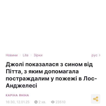
›
›
Новини
Lite
Зірки
рус
Джолі показалася з сином від
Пітта, з яким допомагала
постраждалим у пожежі в Лос-
Анджелесі
КАРІНА ЯНІНА
16:30, 12.01.25
2 хв.
23510