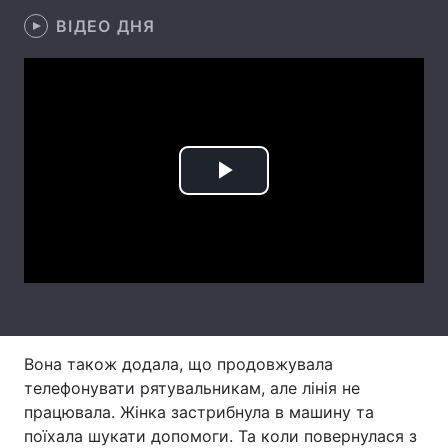
ВІДЕО ДНЯ
Лонгріди
Відео з Youtube
Статті
Інтерв'ю
Думки
Архів
Вакансії
Play
Контакти
Video
Послуги
Вона також додала, що продовжувала
телефонувати рятувальникам, але лінія не
працювала. Жінка застрибнула в машину та
поїхала шукати допомоги. Та коли повернулася з