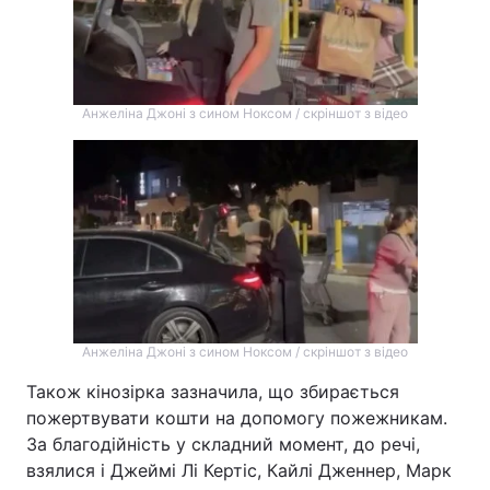
Анжеліна Джоні з сином Ноксом / скріншот з відео
Анжеліна Джоні з сином Ноксом / скріншот з відео
Також кінозірка зазначила, що збирається
пожертвувати кошти на допомогу пожежникам.
За благодійність у складний момент, до речі,
взялися і Джеймі Лі Кертіс, Кайлі Дженнер, Марк