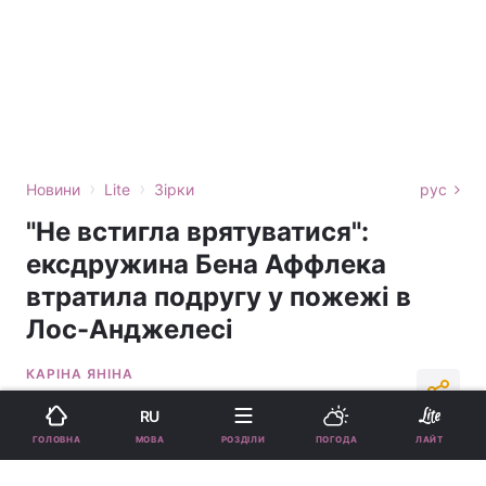
›
›
Новини
Lite
Зірки
рус
"Не встигла врятуватися":
ексдружина Бена Аффлека
втратила подругу у пожежі в
Лос-Анджелесі
КАРІНА ЯНІНА
15:12, 12.01.25
2 хв.
7720
RU
МОВА
ГОЛОВНА
РОЗДІЛИ
ПОГОДА
ЛАЙТ
Підпишіться на нас в Google