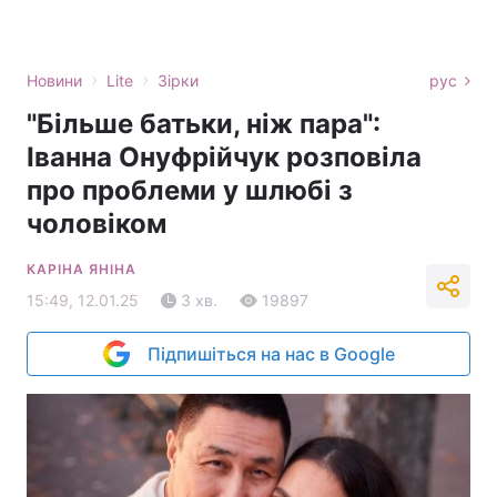
›
›
Новини
Lite
Зірки
рус
"Більше батьки, ніж пара":
Іванна Онуфрійчук розповіла
про проблеми у шлюбі з
чоловіком
КАРІНА ЯНІНА
15:49, 12.01.25
3 хв.
19897
Підпишіться на нас в Google