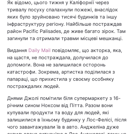
Як відомо, цього тижня у Каліфорнії через
тривалу посуху спалахнули пожежі, внаслідок
яких було зруйновано тисячі будинків та іншу
інфраструктуру регіону. Найбільше постраждав
район Pacific Palisades, де живе багато зірок. Там
загинули та отримали травми місцеві мешканці.
Видання
Daily Mail
повідомляє, що акторка, яка,
на щастя, не постраждала, долучилася до
допомоги. Вона не залишилася осторонь
катастрофи. Зокрема, артистка поділилася з
папараці, що прихистила у своєму особняку
постраждалих людей.
Днями Джолі помітили біля супермаркету з 16-
річним сином Ноксом від Пітта. Разом вони
купували продукти та воду для людей, які
залишилися в їхньому будинку у Лос-Фелісі, після
чого завантажували їв в авто. Анджеліна дуже