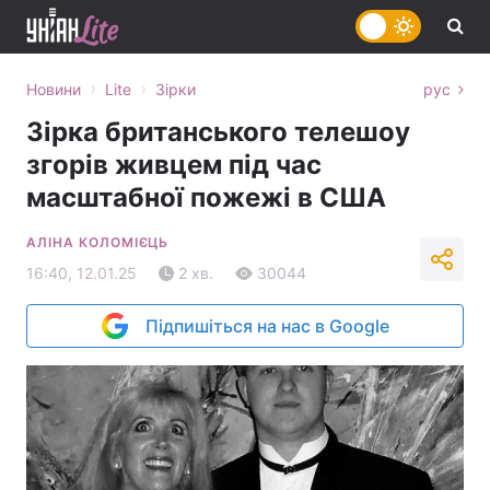
›
›
Новини
Lite
Зірки
рус
Зірка британського телешоу
згорів живцем під час
масштабної пожежі в США
АЛІНА КОЛОМІЄЦЬ
16:40, 12.01.25
2 хв.
30044
Підпишіться на нас в Google