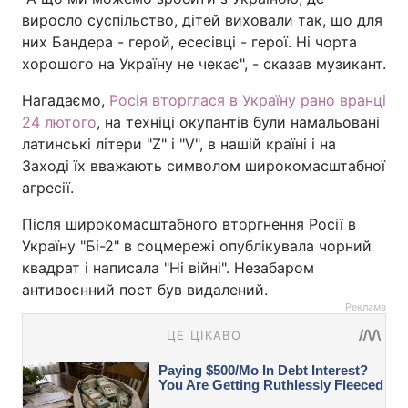
виросло суспільство, дітей виховали так, що для
них Бандера - герой, есесівці - герої. Ні чорта
хорошого на Україну не чекає", - сказав музикант.
Нагадаємо,
Росія вторглася в Україну рано вранці
24 лютого
, на техніці окупантів були намальовані
латинські літери "Z" і "V", в нашій країні і на
Заході їх вважають символом широкомасштабної
агресії.
Після широкомасштабного вторгнення Росії в
Україну "Бі-2" в соцмережі опублікувала чорний
квадрат і написала "Ні війні". Незабаром
антивоєнний пост був видалений.
Реклама