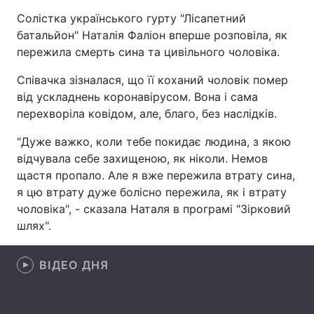
Солістка українського гурту "Лісапетний
батальйон" Наталія Фаліон вперше розповіла, як
пережила смерть сина та цивільного чоловіка.
Головна
Війна
Співачка зізналася, що її коханий чоловік помер
Україна
Політика
від ускладнень коронавірусом. Вона і сама
перехворіла ковідом, але, благо, без наслідків.
Економіка
Світ
"Дуже важко, коли тебе покидає людина, з якою
Спорт
Наука
відчувала себе захищеною, як ніколи. Немов
щастя пропало. Але я вже пережила втрату сина,
Техно і зв'язок
Лайт
я цю втрату дуже болісно пережила, як і втрату
чоловіка", - сказала Наталя в програмі "Зірковий
Зброя
Інциденти
шлях".
Здоров'я
Туризм
ВІДЕО ДНЯ
Цікавинки
Погода
Екологія
Регіони