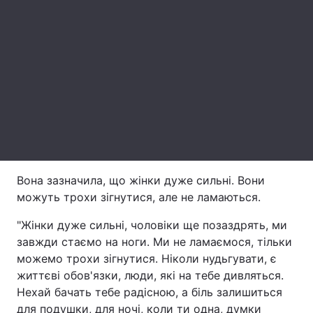
Лонгріди
Відео з Youtube
Статті
Інтерв'ю
Думки
Архів
Вакансії
Контакти
Вона зазначила, що жінки дуже сильні. Вони
Послуги
можуть трохи зігнутися, але не ламаються.
"Жінки дуже сильні, чоловіки ще позаздрять, ми
завжди стаємо на ноги. Ми не ламаємося, тільки
можемо трохи зігнутися. Ніколи нудьгувати, є
життєві обов'язки, люди, які на тебе дивляться.
Нехай бачать тебе радісною, а біль залишиться
для подушки, для ночі, коли ти одна, думки