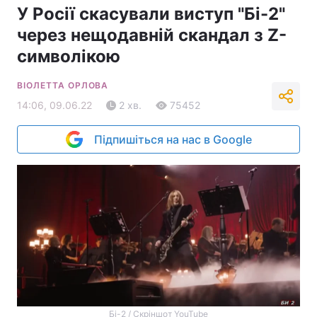
У Росії скасували виступ "Бі-2"
через нещодавній скандал з Z-
символікою
ВІОЛЕТТА ОРЛОВА
14:06, 09.06.22
2 хв.
75452
Підпишіться на нас в Google
Бі-2 / Скріншот YouTube