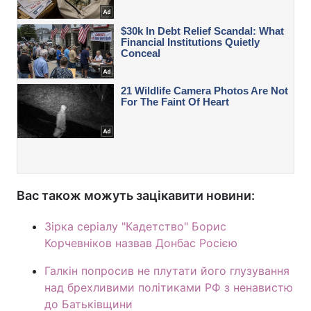
Вас також можуть зацікавити новини:
Зірка серіалу "Кадетство" Борис
Корчевніков назвав Донбас Росією
Галкін попросив не плутати його глузування
над брехливими політиками РФ з ненавистю
до Батьківщини