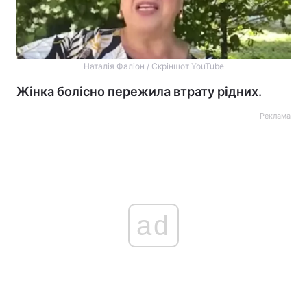
Наталія Фаліон / Скріншот YouTube
Жінка болісно пережила втрату рідних.
Реклама
ad