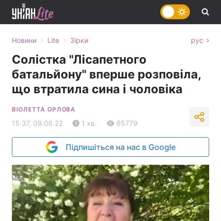
›
›
Новини
Lite
Зірки
рус
Солістка "Лісапетного
батальйону" вперше розповіла,
що втратила сина і чоловіка
ВІОЛЕТТА ОРЛОВА
15:37, 09.06.22
1 хв.
65779
Підпишіться на нас в Google