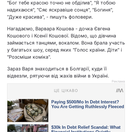
"Бог тебе красою точно не обділив", "Я тобою
надихаюся", "Сяє яскравіше сонця", "Богиня",
"Дуже красива", - пишуть фоловери.
Нагадаємо, Варвара Кошова - дочка Євгена
Кошового і Ксенії Кошової. Відомо, що дівчина
займається танцями, вокалом. Вона брала участь
у багатьох шоу, серед яких "Голос країни. Діти" і
"Розсміши коміка".
Зараз Варя знаходиться в Болгарії, куди її
відвезли, рятуючи від жахів війни в Україні.
Реклама