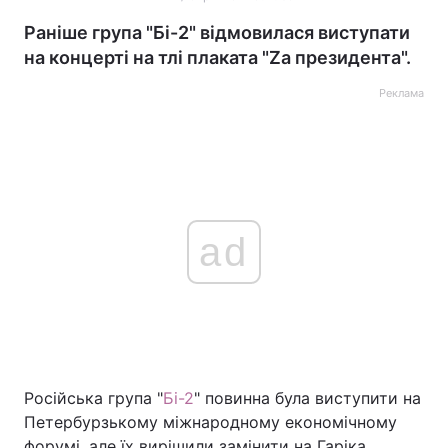
Раніше група "Бі-2" відмовилася виступати
на концерті на тлі плаката "Za президента".
Реклама
ad
Російська група "
Бі-2
" повинна була виступити на
Петербурзькому міжнародному економічному
форумі, але їх вирішили замінити на Гаріка