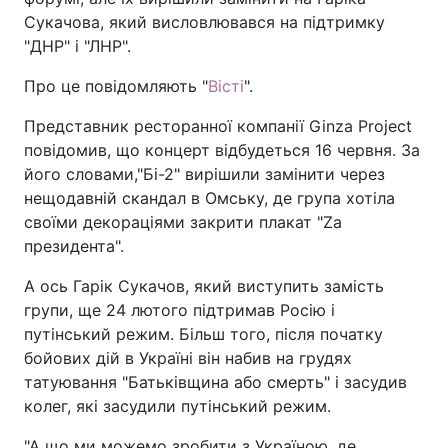
Сукачова, який висловлювався на підтримку
"ДНР" і "ЛНР".
Про це повідомляють "
Вісті
".
Представник ресторанної компанії Ginza Project
повідомив, що концерт відбудеться 16 червня. За
його словами,"Бі-2" вирішили замінити через
нещодавній скандал в Омську, де група хотіла
своїми декораціями закрити плакат "Za
президента".
А ось Гарік Сукачов, який виступить замість
групи, ще 24 лютого підтримав Росію і
путінський режим. Більш того, після початку
бойових дій в Україні він набив на грудях
татуювання "Батьківщина або смерть" і засудив
колег, які засудили путінський режим.
"А що ми можемо зробити з Україною, де