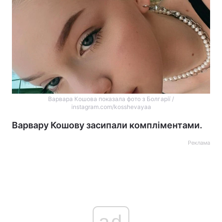
Варвара Кошова показала фото з Болгарії /
instagram.com/kosshevayaa
Варвару Кошову засипали компліментами.
Реклама
ad