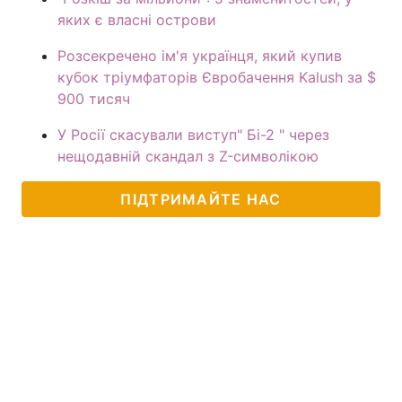
яких є власні острови
Розсекречено ім'я українця, який купив
кубок тріумфаторів Євробачення Kalush за $
900 тисяч
У Росії скасували виступ" Бі-2 " через
нещодавній скандал з Z-символікою
ПІДТРИМАЙТЕ НАС