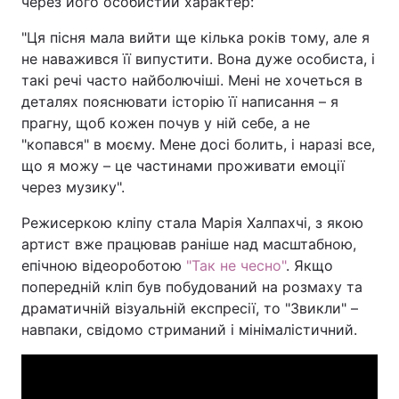
через його особистий характер:
"Ця пісня мала вийти ще кілька років тому, але я
не наважився її випустити. Вона дуже особиста, і
такі речі часто найболючіші. Мені не хочеться в
деталях пояснювати історію її написання – я
прагну, щоб кожен почув у ній себе, а не
"копався" в моєму. Мене досі болить, і наразі все,
що я можу – це частинами проживати емоції
через музику".
Режисеркою кліпу стала Марія Халпахчі, з якою
артист вже працював раніше над масштабною,
епічною відеороботою
"Так не чесно"
. Якщо
попередній кліп був побудований на розмаху та
драматичній візуальній експресії, то "Звикли" –
навпаки, свідомо стриманий і мінімалістичний.