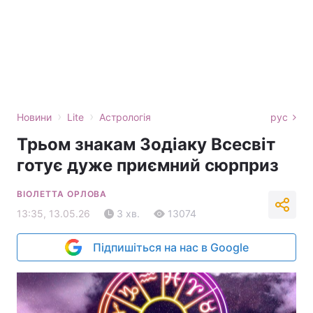
›
›
Новини
Lite
Астрологія
рус
Трьом знакам Зодіаку Всесвіт
готує дуже приємний сюрприз
ВІОЛЕТТА ОРЛОВА
13:35, 13.05.26
3 хв.
13074
Підпишіться на нас в Google