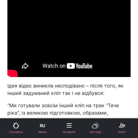
Ідея відео виникла несподівано – після того, як
інший задуманий кліп так і не відбувся:
"Ми готували зовсім інший кліп на трек "Тече
ріка", із великою підготовкою, образами,
локаціями. Але щось постійно йшло не так:
RU
обставини і погодні умови буквально зривали
МОВА
ГОЛОВНА
РОЗДІЛИ
ПОГОДА
ЛАЙТ
зйомки. І в якийсь момент ХАС подзвонив і