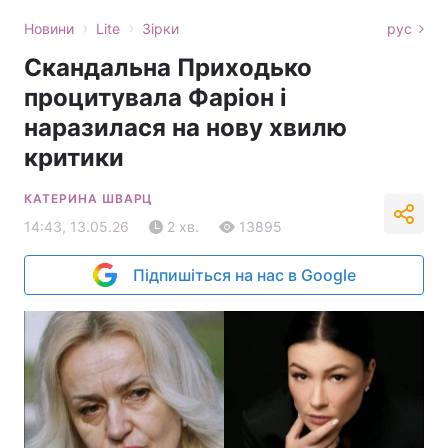
›
›
Новини
Lite
Зірки
рус
Скандальна Приходько
процитувала Фаріон і
наразилася на нову хвилю
критики
КАТЕРИНА ШВАРЦ
14:43, 13.05.26
2 хв.
13895
Підпишіться на нас в Google