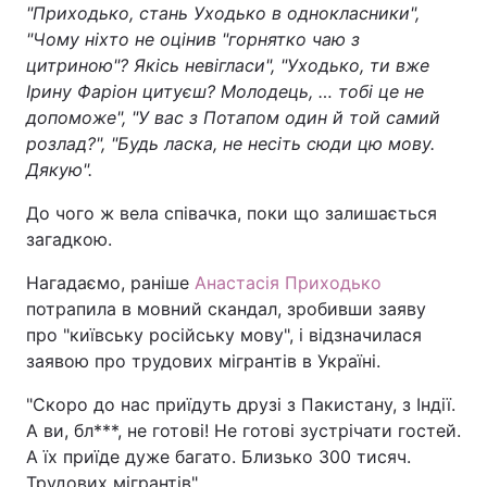
"Приходько, стань Уходько в однокласники",
"Чому ніхто не оцінив "горнятко чаю з
цитриною"? Якісь невігласи", "Уходько, ти вже
Ірину Фаріон цитуєш? Молодець, … тобі це не
допоможе", "У вас з Потапом один й той самий
розлад?", "Будь ласка, не несіть сюди цю мову.
Дякую".
До чого ж вела співачка, поки що залишається
загадкою.
Нагадаємо, раніше
Анастасія Приходько
потрапила в мовний скандал, зробивши заяву
про "київську російську мову", і відзначилася
заявою про трудових мігрантів в Україні.
"Скоро до нас приїдуть друзі з Пакистану, з Індії.
А ви, бл***, не готові! Не готові зустрічати гостей.
А їх приїде дуже багато. Близько 300 тисяч.
Трудових мігрантів".