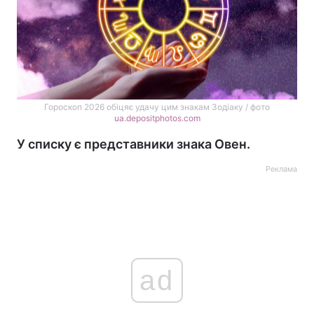
Гороскоп 2026 обіцяє удачу цим знакам Зодіаку / фото
ua.depositphotos.com
У списку є представники знака Овен.
Реклама
ad