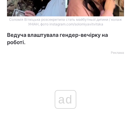
Соломія Вітвіцька розсекретила стать майбутньої дитини / колаж
УНІАН, фото instagram.com/solomiyavitvitska
Ведуча влаштувала гендер-вечірку на
роботі.
Реклама
ad