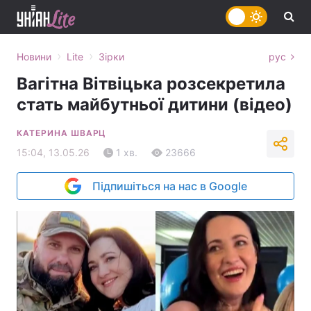
›
›
Новини
Lite
Зірки
рус
Вагітна Вітвіцька розсекретила
стать майбутньої дитини (відео)
КАТЕРИНА ШВАРЦ
15:04, 13.05.26
1 хв.
23666
Підпишіться на нас в Google