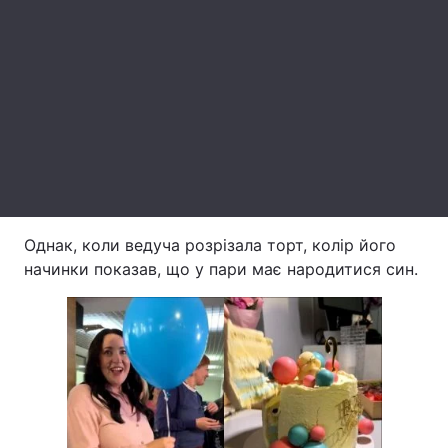
Лонгріди
Відео з Youtube
Статті
Інтерв'ю
Думки
Архів
Вакансії
Контакти
Однак, коли ведуча розрізала торт, колір його
начинки показав, що у пари має народитися син.
Послуги