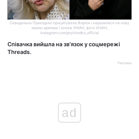
Скандальна Приходько процитувала Фаріон і наразилася на нову
хвилю критики / колаж УНІАН, фото УНІАН,
instagram.com/prykhodko_official
Співачка вийшла на зв'язок у соцмережі
Threads.
Реклама
ad