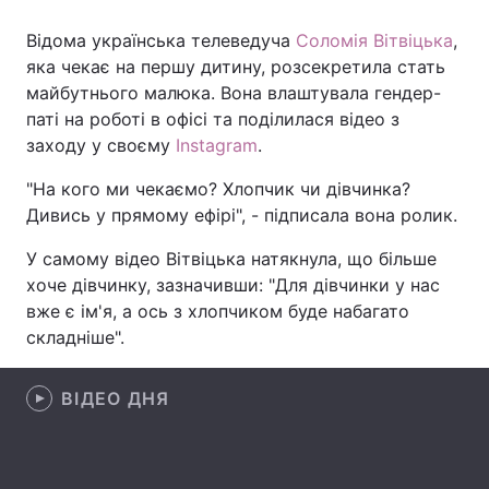
Відома українська телеведуча
Соломія Вітвіцька
,
яка чекає на першу дитину, розсекретила стать
майбутнього малюка. Вона влаштувала гендер-
Головна
Війна
паті на роботі в офісі та поділилася відео з
Україна
Політика
заходу у своєму
Instagram
.
"На кого ми чекаємо? Хлопчик чи дівчинка?
Економіка
Світ
Дивись у прямому ефірі", - підписала вона ролик.
Спорт
Наука
У самому відео Вітвіцька натякнула, що більше
хоче дівчинку, зазначивши: "Для дівчинки у нас
Техно і зв'язок
Лайт
вже є ім'я, а ось з хлопчиком буде набагато
Зброя
Інциденти
складніше".
Здоров'я
Туризм
ВІДЕО ДНЯ
Цікавинки
Погода
Екологія
Регіони