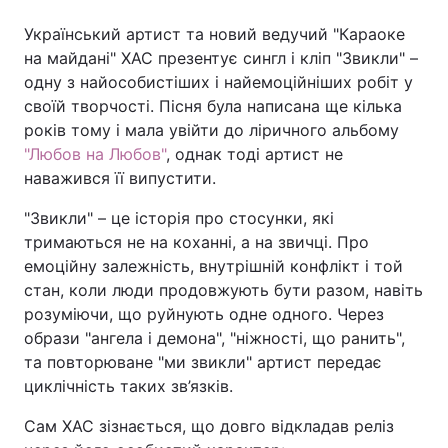
Український артист та новий ведучий "Караоке
на майдані" ХАС презентує сингл і кліп "Звикли" –
одну з найособистіших і найемоційніших робіт у
своїй творчості. Пісня була написана ще кілька
років тому і мала увійти до ліричного альбому
"Любов на Любов"
, однак тоді артист не
наважився її випустити.
"Звикли" – це історія про стосунки, які
тримаються не на коханні, а на звичці. Про
емоційну залежність, внутрішній конфлікт і той
стан, коли люди продовжують бути разом, навіть
розуміючи, що руйнують одне одного. Через
образи "ангела і демона", "ніжності, що ранить",
та повторюване "ми звикли" артист передає
циклічність таких зв’язків.
Сам ХАС зізнається, що довго відкладав реліз