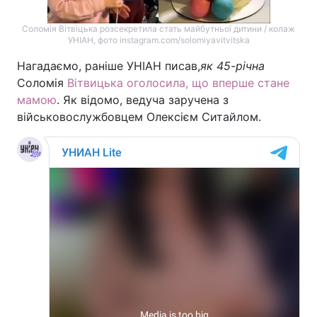
Тема оформлення
Соломія Вітвіцька розсекретила стать майбутньої дитини / колаж
УНІАН, фото instagram.com/solomiyavitvitska
Нагадаємо, раніше УНІАН писав,
як 45-річна
Соломія
Вітвицька оголосила, що вперше стане
мамою
. Як відомо, ведуча заручена з
військовослужбовцем Олексієм Ситайлом.