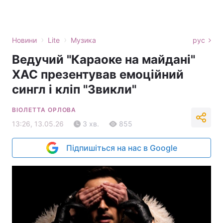
›
›
Новини
Lite
Музика
рус
Ведучий "Караоке на майдані"
ХАС презентував емоційний
сингл і кліп "Звикли"
ВІОЛЕТТА ОРЛОВА
13:26, 13.05.26
3 хв.
855
Підпишіться на нас в Google