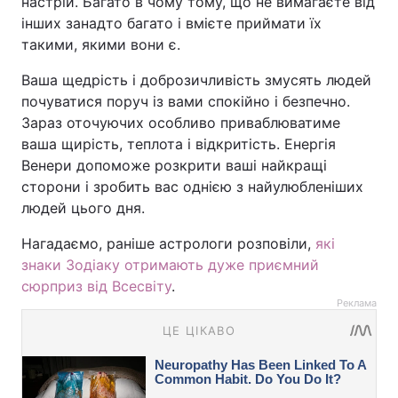
настрій. Багато в чому тому, що не вимагаєте від
інших занадто багато і вмієте приймати їх
такими, якими вони є.
Ваша щедрість і доброзичливість змусять людей
почуватися поруч із вами спокійно і безпечно.
Зараз оточуючих особливо приваблюватиме
ваша щирість, теплота і відкритість. Енергія
Венери допоможе розкрити ваші найкращі
сторони і зробить вас однією з найулюбленіших
людей цього дня.
Нагадаємо, раніше астрологи розповіли,
які
знаки Зодіаку отримають дуже приємний
сюрприз від Всесвіту
.
Реклама