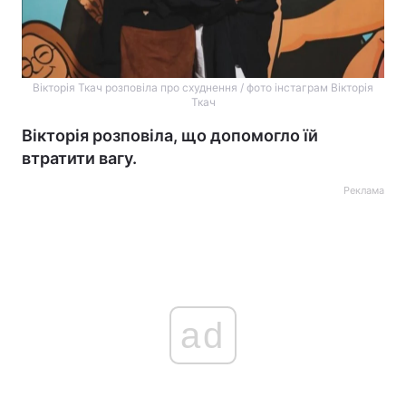
Вікторія Ткач розповіла про схуднення / фото інстаграм Вікторія
Ткач
Вікторія розповіла, що допомогло їй
втратити вагу.
Реклама
ad