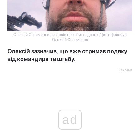
Олексій Согомонов розповів про збиття дрону / фото фейсбук
Олексій Согомонов
Олексій зазначив, що вже отримав подяку
від командира та штабу.
Реклама
ad