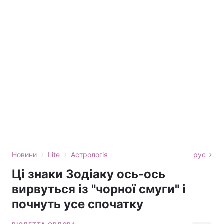
›
›
Новини
Lite
Астрологія
рус
Ці знаки Зодіаку ось-ось
вирвуться із "чорної смуги" і
почнуть усе спочатку