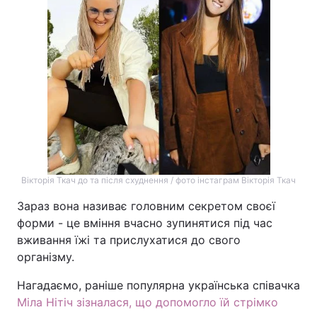
Вікторія Ткач до та після схуднення / фото інстаграм Вікторія Ткач
Зараз вона називає головним секретом своєї
форми - це вміння вчасно зупинятися під час
вживання їжі та прислухатися до свого
організму.
Нагадаємо, раніше популярна українська співачка
Міла Нітіч зізналася, що допомогло їй стрімко