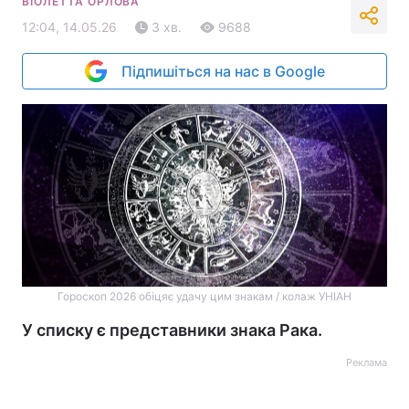
ВІОЛЕТТА ОРЛОВА
12:04, 14.05.26
3 хв.
9688
Підпишіться на нас в Google
Гороскоп 2026 обіцяє удачу цим знакам / колаж УНІАН
У списку є представники знака Рака.
Реклама