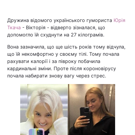
Дружина відомого українського гумориста
Юрія
Головна
Війна
Ткача
- Вікторія - відверто зізналася, що
допомогло їй схуднути на 27 кілограмів.
Україна
Політика
Вона зазначила, що ще шість років тому відчула,
Економіка
Світ
що їй некомфортно у своєму тілі. Тому почала
рахувати калорії і за півроку побачила
Спорт
Наука
кардинальні зміни. Проте після короновірусу
почала набирати знову вагу через стрес.
Техно і зв'язок
Лайт
Зброя
Інциденти
Здоров'я
Туризм
Цікавинки
Погода
Екологія
Регіони