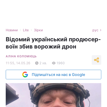
›
›
Новини
Lite
Зірки
рус
Відомий український продюсер-
воїн збив ворожий дрон
АЛІНА КОЛОМІЄЦЬ
11:55, 14.05.26
2 хв.
1960
Підпишіться на нас в Google