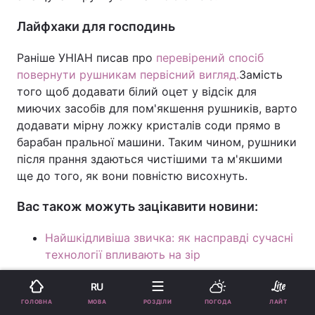
Лайфхаки для господинь
Раніше УНІАН писав про
перевірений спосіб
повернути рушникам первісний вигляд.
Замість
того щоб додавати білий оцет у відсік для
миючих засобів для пом'якшення рушників, варто
додавати мірну ложку кристалів соди прямо в
барабан пральної машини. Таким чином, рушники
після прання здаються чистішими та м'якшими
ще до того, як вони повністю висохнуть.
Вас також можуть зацікавити новини:
Найшкідливіша звичка: як насправді сучасні
технології впливають на зір
Ідеальний шашлик готується лише так:
RU
основи приготування соковитого м’яса на
МОВА
ГОЛОВНА
РОЗДІЛИ
ПОГОДА
ЛАЙТ