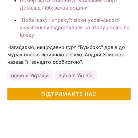
Помер зірка бойовика "Кривавий спорт"
Дональд Гібб: заява родини
"Доба жаху і страху": зірки українського
шоу-бізнесу відреагували на атаку росіян по
Києву
Нагадаємо, нещодавно гурт "Бумбокс" довів до
мурах новою ліричною піснею. Андрій Хливнюк
назвав її "занадто особистою".
новини України
війна в Україні
ПІДТРИМАЙТЕ НАС