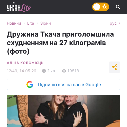
›
›
Новини
Lite
Зірки
рус
Дружина Ткача приголомшила
схудненням на 27 кілограмів
(фото)
АЛІНА КОЛОМІЄЦЬ
12:49, 14.05.26
2 хв.
19518
Підпишіться на нас в Google