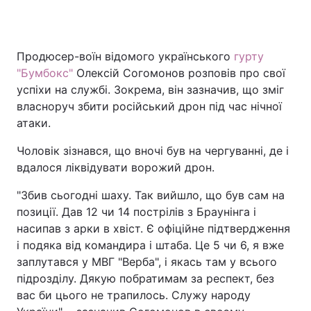
Продюсер-воїн відомого українського
гурту
"Бумбокс"
Олексій Согомонов розповів про свої
успіхи на службі. Зокрема, він зазначив, що зміг
власноруч збити російський дрон під час нічної
атаки.
Чоловік зізнався, що вночі був на чергуванні, де і
вдалося ліквідувати ворожий дрон.
"Збив сьогодні шаху. Так вийшло, що був сам на
позиції. Дав 12 чи 14 пострілів з Браунінга і
насипав з арки в хвіст. Є офіційне підтвердження
і подяка від командира і штаба. Це 5 чи 6, я вже
заплутався у МВГ "Верба", і якась там у всього
підрозділу. Дякую побратимам за респект, без
вас би цього не трапилось. Служу народу