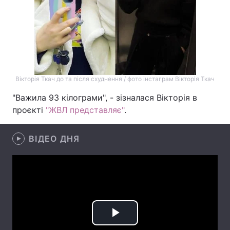
Лонгріди
Відео з Youtube
Статті
Інтерв'ю
Думки
Вікторія Ткач до та після схуднення / фото інстаграм Вікторія Ткач
Архів
Вакансії
"Важила 93 кілограми", - зізналася Вікторія в
проєкті
"ЖВЛ представляє"
.
Контакти
ВІДЕО ДНЯ
Послуги
Play