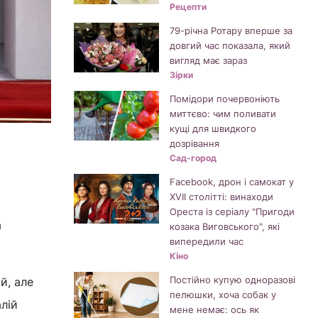
Рецепти
79-річна Ротару вперше за
довгий час показала, який
вигляд має зараз
Зірки
Помідори почервоніють
миттєво: чим поливати
кущі для швидкого
дозрівання
Сад-город
Facebook, дрон і самокат у
XVII столітті: винаходи
Ореста із серіалу "Пригоди
а
козака Виговського", які
випередили час
Кіно
Постійно купую одноразові
й, але
пелюшки, хоча собак у
алій
мене немає: ось як