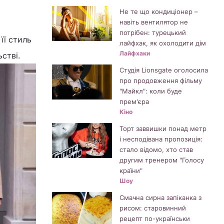
Не те що кондиціонер –
навіть вентилятор не
потрібен: турецький
її стиль
лайфхак, як охолодити дім
Лайфхаки
стві.
Студія Lionsgate оголосила
про продовження фільму
"Майкл": коли буде
прем'єра
Кіно
Торт заввишки понад метр
і несподівана пропозиція:
стало відомо, хто став
другим тренером "Голосу
країни"
Шоу
Смачна сирна запіканка з
рисом: старовинний
рецепт по-українськи