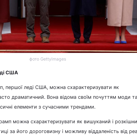
фото GettyImages
еді США
п, першої леді США, можна схарактеризувати як
часто драматичний. Вона відома своїм почуттям моди т
сичні елементи з сучасними трендами.
Трамп можна схарактеризувати як вишуканий і розкішни
иці за його дороговизну і можливу віддаленість від ре