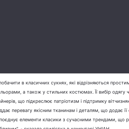
обачити в класичних сукнях, які відрізняються прости
льорами, а також у стильних костюмах. Її вибір одягу 
йнерів, що підкреслює патріотизм і підтримку вітчизня
ддає перевагу якісним тканинам і деталям, що додає її
 поєднує елементи класики з сучасними трендами, що р
бливим", - сказала стилістка в коментарі УНІАН.