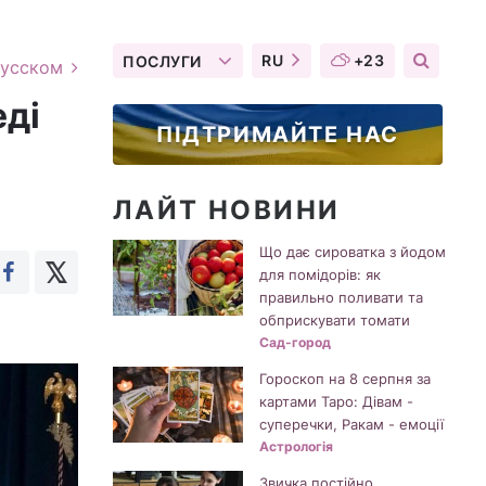
RU
+23
ПОСЛУГИ
русском
еді
ПІДТРИМАЙТЕ НАС
ЛАЙТ НОВИНИ
Що дає сироватка з йодом
для помідорів: як
правильно поливати та
обприскувати томати
Сад-город
Гороскоп на 8 серпня за
картами Таро: Дівам -
суперечки, Ракам - емоції
Астрологія
Звичка постійно