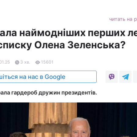
читать на 
вала наймодніших перших л
у списку Олена Зеленська?
01.25
3 хв.
15601
іться на нас в Google
рала гардероб дружин президентів.