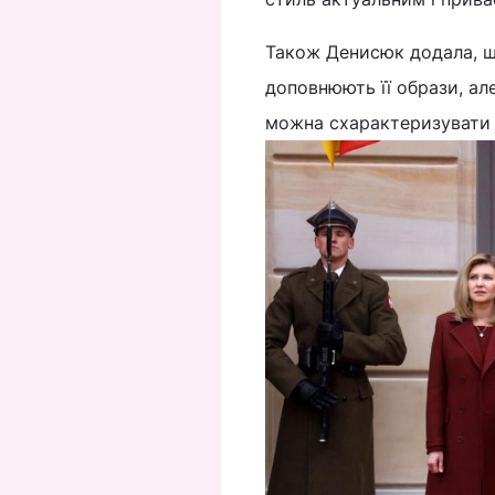
Також Денисюк додала, щ
доповнюють її образи, але
можна схарактеризувати як