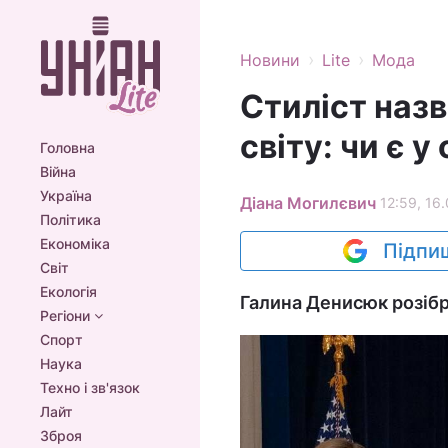
›
›
Новини
Lite
Мода
Стиліст наз
світу: чи є 
Головна
Війна
Україна
Діана Могилєвич
12:59, 16.
Політика
Економіка
Підпиш
Світ
Екологія
Галина Денисюк розіб
Регіони
Спорт
Наука
Техно і зв'язок
Лайт
Зброя