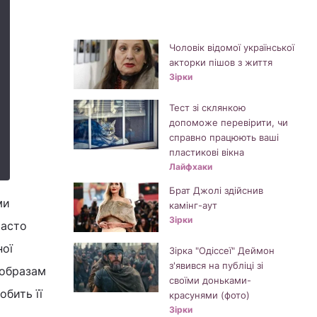
Чоловік відомої української
акторки пішов з життя
Зірки
Тест зі склянкою
допоможе перевірити, чи
справно працюють ваші
пластикові вікна
Лайфхаки
Брат Джолі здійснив
ми
камінг-аут
Зірки
часто
ної
Зірка "Одіссеї" Деймон
з'явився на публіці зі
 образам
своїми доньками-
обить її
красунями (фото)
Зірки