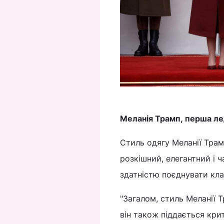
Меланія Трамп, перша л
Стиль одягу Меланії Трам
розкішний, елегантний і 
здатністю поєднувати кла
"Загалом, стиль Меланії 
він також піддається крит