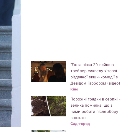
"Люта нічка 2": вийшов
трейлер сиквелу хітової
різдвяної екшн-комедії з
Девідом Гарбором (відео)
Кіно
Порожні грядки в серпні -
велика помилка: що з
ними робити після збору
врожаю
Сад-город