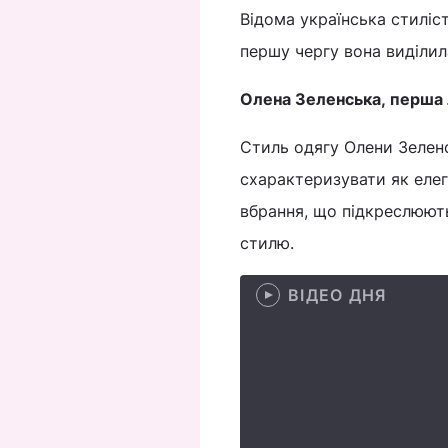
Відома українська стиліс
першу чергу вона виділила
Олена Зеленська, перша 
Стиль одягу Олени Зеленс
схарактеризувати як елег
вбрання, що підкреслюють
стилю.
ВІДЕО ДНЯ