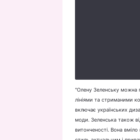
"Олену Зеленську можна п
лініями та стриманими ко
включає українських диза
моди. Зеленська також ві
витонченості. Вона вміло
стиль актуальним і прива