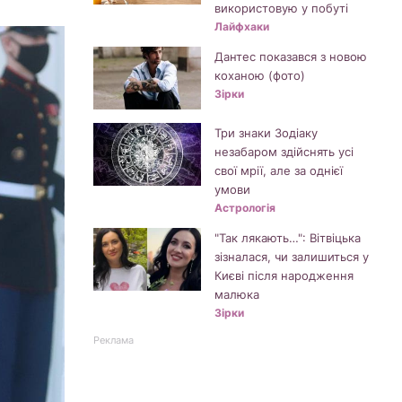
використовую у побуті
Лайфхаки
Дантес показався з новою
коханою (фото)
Зірки
Три знаки Зодіаку
незабаром здійснять усі
свої мрії, але за однієї
умови
Астрологія
"Так лякають…": Вітвіцька
зізналася, чи залишиться у
Києві після народження
малюка
Зірки
Реклама