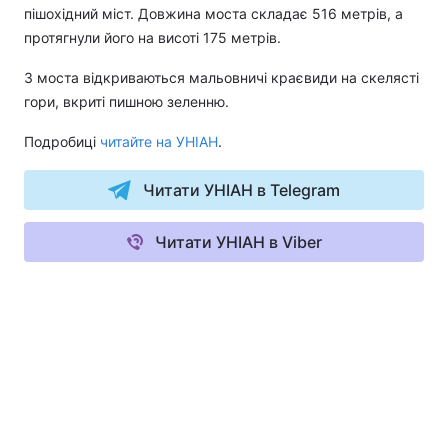
пішохідний міст. Довжина моста складає 516 метрів, а
протягнули його на висоті 175 метрів.
З моста відкриваються мальовничі краєвиди на скелясті
гори, вкриті пишною зеленню.
Подробиці
читайте на УНІАН
.
Читати УНІАН в Telegram
Читати УНІАН в Viber