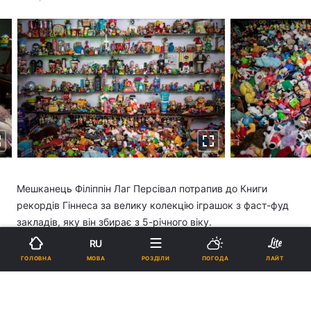
Мешканець Філіппін Лаг Персівал потрапив до Книги
рекордів Гіннеса за велику колекцію іграшок з фаст-фуд
закладів, яку він збирає з 5-річного віку.
RU
Детальніше
читайте на УНІАН
МОВА
ГОЛОВНА
РОЗДІЛИ
ПОГОДА
ЛАЙТ
Читати УНІАН в Telegram