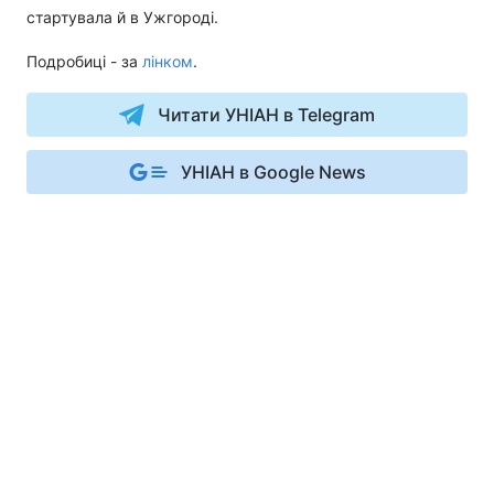
стартувала й в Ужгороді.
Подробиці - за
лінком
.
Читати УНІАН в Telegram
УНІАН в Google News