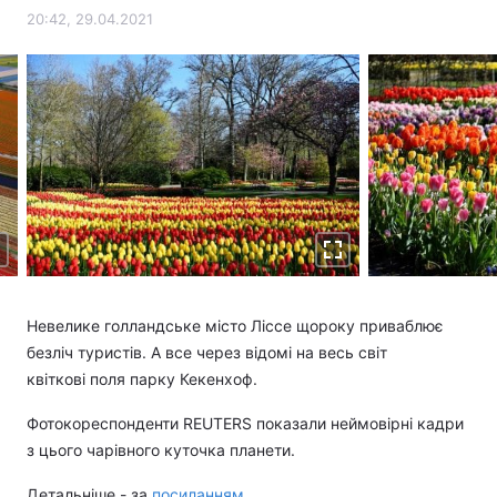
20:42, 29.04.2021
Невелике голландське місто Ліссе щороку приваблює
безліч туристів. А все через відомі на весь світ
квіткові поля парку Кекенхоф.
Фотокореспонденти REUTERS показали неймовірні кадри
з цього чарівного куточка планети.
Детальніше - за
посиланням
.