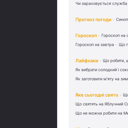
Чи зараховується служба 
Прогноз погоди
Синоп
Гороскоп
Гороскоп на 
Гороскоп на завтра
Що п
Лайфхаки
Що робити, 
Як вибрати солодкий і сок
Як заготовити м'яту на зи
Яке сьогодні свято
Що
Що святять на Яблучний С
Що не можна робити на Ме