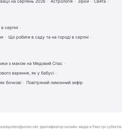
вації на серпень 2026
Астрологія
Зірки
Свята
 в серпні
ня
Що робити в саду та на городі в серпні
ики з маком на Медовий Спас
ового варення, як у бабусі
як бочкові
Повітряний лимонний зефір
eadquoters@unian.net. Ідентифікатор онлайн-медіа в Реєстрі суб’єктів