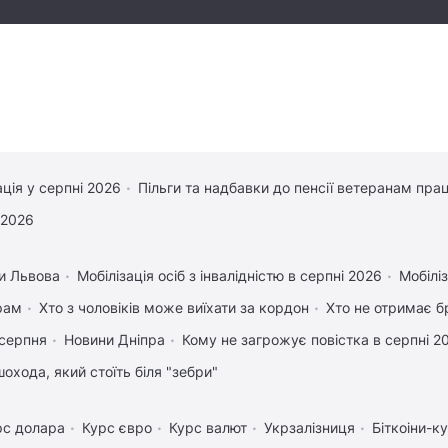
ація у серпні 2026
Пільги та надбавки до пенсії ветеранам прац
 2026
и Львова
Мобілізація осіб з інвалідністю в серпні 2026
Мобіліз
рам
Хто з чоловіків може виїхати за кордон
Хто не отримає бр
 серпня
Новини Дніпра
Кому не загрожує повістка в серпні 2
охода, який стоїть біля "зебри"
рс долара
Курс євро
Курс валют
Укрзалізниця
Біткоіни-к