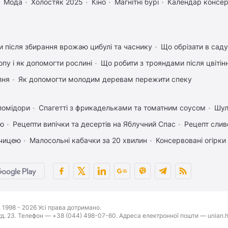
Мода
Холостяк 2025
Кіно
Магнітні бурі
Календар консер
 після збирання врожаю цибулі та часнику
Що обрізати в саду
пу і як допомогти рослині
Що робити з трояндами після цвітін
пня
Як допомогти молодим деревам пережити спеку
помідори
Спагетті з фрикадельками та томатним соусом
Шул
ею
Рецепти випічки та десертів на Яблучний Спас
Рецепт слив
рчицею
Малосольні кабачки за 20 хвилин
Консервовані огірки 
1998 - 2026 Усі права дотримано.
буд. 23. Телефон — +38 (044) 498-07-60. Адреса електронної пошти — unian.h