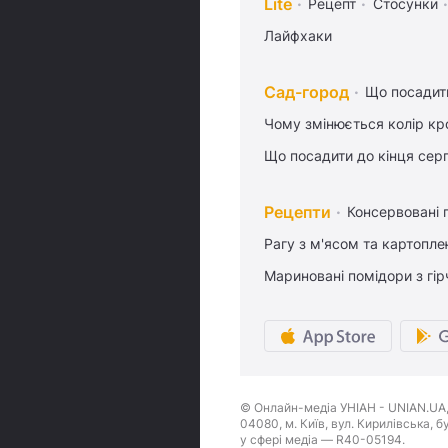
Lite
Рецепт
Стосунки
Лайфхаки
Сад-город
Що посадити
Чому змінюється колір кро
Що посадити до кінця сер
Рецепти
Консервовані 
Рагу з м'ясом та картопл
Мариновані помідори з гі
© Онлайн-медіа УНІАН - UNIAN.UA, 
04080, м. Київ, вул. Кирилівська, 
у сфері медіа — R40-05194.