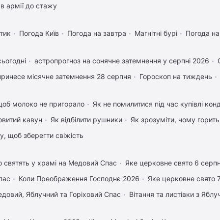
в армії до стажу
тик
Погода Київ
Погода на завтра
Магнітні бурі
Погода н
сьогодні
астропрогноз на сонячне затемнення у серпні 2026
ринесе місячне затемнення 28 серпня
Гороскоп на тиждень
щоб молоко не пригорало
Як не помилитися під час купівлі кон
овитий кавун
Як відбілити рушники
Як зрозуміти, чому горить
му, щоб зберегти свіжість
 святять у храмі на Медовий Спас
Яке церковне свято 6 серп
пас
Коли Преображення Господнє 2026
Яке церковне свято 
довий, Яблучний та Горіховий Спас
Вітання та листівки з Ябл