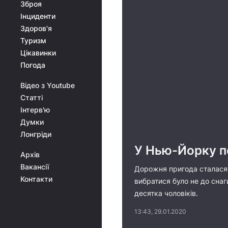
Зброя
Інциденти
Здоров'я
Туризм
Цікавинки
Погода
Відео з Youtube
Статті
Інтерв'ю
Думки
Лонгріди
У Нью-Йорку п
Архів
Вакансії
Дорожня пригода сталася н
Контакти
вибратися було не до снаг
десятка чоловіків.
13:43, 29.01.2020