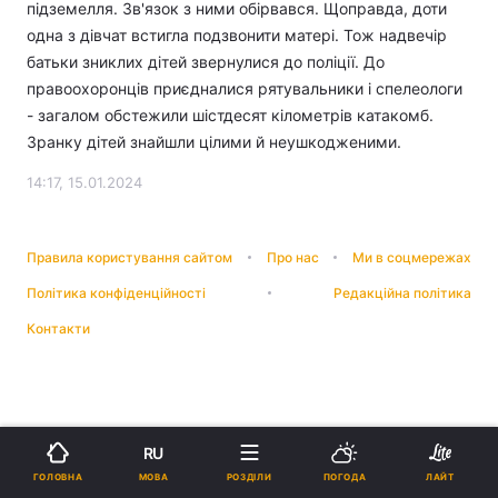
підземелля. Зв'язок з ними обірвався. Щоправда, доти
одна з дівчат встигла подзвонити матері. Тож надвечір
батьки зниклих дітей звернулися до поліції. До
правоохоронців приєдналися рятувальники і спелеологи
- загалом обстежили шістдесят кілометрів катакомб.
Зранку дітей знайшли цілими й неушкодженими.
14:17, 15.01.2024
Правила користування сайтом
Про нас
Ми в соцмережах
Політика конфіденційності
Редакційна політика
Контакти
RU
МОВА
ГОЛОВНА
РОЗДІЛИ
ПОГОДА
ЛАЙТ