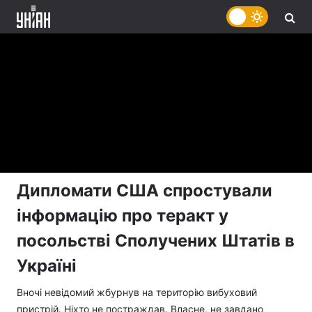
Дипломати США спростували
інформацію про теракт у
посольстві Сполучених Штатів в
Україні
Вночі невідомий жбурнув на територію вибуховий
пристрій. Ніхто не постраждав. Власне, не завдано