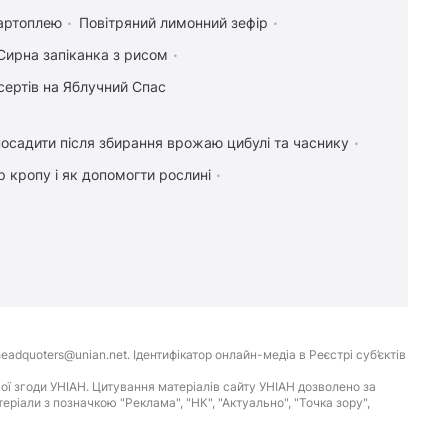
картоплею
Повітряний лимонний зефір
Сирна запіканка з рисом
сертів на Яблучний Спас
осадити після збирання врожаю цибулі та часнику
 кропу і як допомогти рослині
eadquoters@unian.net. Ідентифікатор онлайн-медіа в Реєстрі суб’єктів
ої згоди УНІАН. Цитування матеріалів сайту УНІАН дозволено за
іали з позначкою "Реклама", "НК", "Актуально", "Точка зору",