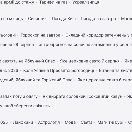
в армії до стажу
Тарифи на газ
Укрзалізниця
а на місяць
Синоптик
Погода Київ
Погода на завтра
Магні
сьогодні
Гороскоп на завтра
Складний коридор затемнень у 
нення 28 серпня
астропрогноз на сонячне затемнення у серпн
 святять на Яблучний Спас
Яке церковне свято 7 серпня
Яке
днє 2026
Коли Успіння Пресвятої Богородиці
Вітання та лист
довий, Яблучний та Горіховий Спас
Яке церковне свято 6 сер
запах поту з одягу
Як вибрати солодкий і соковитий кавун
Як
му, щоб зберегти свіжість
2025
Лайфхаки
Астрологія
Мода
Свята
Магнітні бурі
С