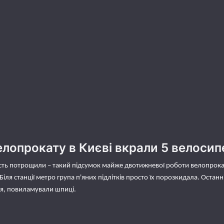
елопрокату в Києві вкрали 5 велосип
ість потрощили – такий підсумок майже двотижневої роботи велопрока
 Біля станції метро група п'яних підлітків просто їх порозкидала. Ост
ся, повиламували шпиці.