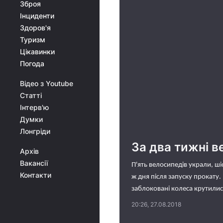
Зброя
Інциденти
Здоров'я
Туризм
Цікавинки
Погода
Відео з Youtube
Статті
Інтерв'ю
Думки
Лонгріди
За два тижні в
Архів
Вакансії
П'ять велосипедів украли, ш
Контакти
ж дня після запуску прокату.
заблоковані колеса крутили
20:26, 27.08.2018