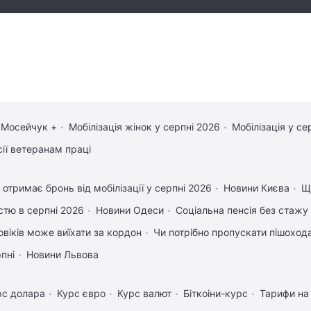
 Мосейчук +
Мобілізація жінок у серпні 2026
Мобілізація у се
сії ветеранам праці
 отримає бронь від мобілізації у серпні 2026
Новини Києва
Що
істю в серпні 2026
Новини Одеси
Соціальна пенсія без стажу
овіків може виїхати за кордон
Чи потрібно пропускати пішохода,
рпні
Новини Львова
рс долара
Курс євро
Курс валют
Біткоіни-курс
Тарифи на