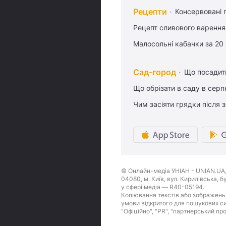
Рецепти
Консервовані 
Рецепт сливового варення,
Малосольні кабачки за 20
Сад-город
Що посадити
Що обрізати в саду в серп
Чим засіяти грядки після
© Онлайн-медіа УНІАН - UNIAN.UA, 
04080, м. Київ, вул. Кирилівська, 
у сфері медіа — R40-05194.
Копіювання текстів або зображень,
умови відкритого для пошукових си
"Офіційно", "PR", "партнерський пр