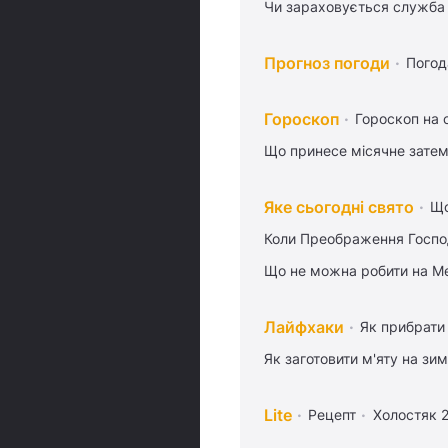
Чи зараховується служба 
Прогноз погоди
Погод
Гороскоп
Гороскоп на 
Що принесе місячне затем
Яке сьогодні свято
Що
Коли Преображення Госпо
Що не можна робити на Ме
Лайфхаки
Як прибрати 
Як заготовити м'яту на зи
Lite
Рецепт
Холостяк 