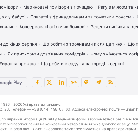
помідори
Мариновані помідори з гірчицею
Рагу з м'ясом та 
 як у бабусі
Спагетті з фрикадельками та томатним соусом
 хвилин
Консервовані огірки як бочкові
Рецепти випічки та де
 до кінця серпня
Що робити з трояндами після цвітіння
Що п
ні
Як прискорити дозрівання помідорів
Чому змінюється колір
 збирання врожаю
Що робити в саду та на городі в серпні
1998 - 2026 Усі права дотримано.
буд. 23. Телефон — +38 (044) 498-07-60. Адреса електронної пошти — unian.h
 поширення інформації УНІАН у будь-якій формі забороняється без письмов
стем гіперпосилання на конкретний матеріал не нижче другого абзацу. Матер
оект" і в розділах "Вікно", "Особлива тема" публікуються на правах реклами.