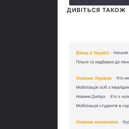
ДИВІТЬСЯ ТАКОЖ
Війна в Україні
Наталія
Пільги та надбавки до пен
Новини України
Хто не
Мобілізація осіб з інвалідн
Новини Дніпра
Хто з чол
Мобілізація студентів в се
Новини економіки
Ку