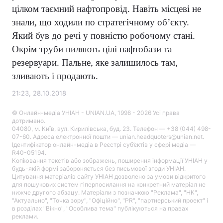
цілком таємний нафтопровід. Навіть місцеві не
знали, що ходили по стратегічному об’єкту.
Який був до речі у повністю робочому стані.
Окрім труби пиляють цілі нафтобази та
резервуари. Пальне, яке залишилось там,
зливають і продають.
21:23, 28.10.2018
© Онлайн-медіа УНІАН - UNIAN.UA, 1998 - 2026 Усі права
дотримано.
04080, м. Київ, вул. Кирилівська, буд. 23. Телефон — +38 (044) 498-
07-60. Адреса електронної пошти — unian.headquoters@unian.net.
Ідентифікатор онлайн-медіа в Реєстрі суб’єктів у сфері медіа —
R40-05194.
Копіювання текстів або зображень, поширення інформації УНІАН у
будь-якій формі забороняється без письмової згоди УНІАН.
Цитування матеріалів сайту УНІАН дозволено за умови відкритого
для пошукових систем гіперпосилання на конкретний матеріал не
нижче другого абзацу. Матеріали з позначкою "Реклама", "НК",
"Актуально", "Точка зору", "Офіційно", "PR", "партнерський проект" і
в розділах "Вікно", "Особлива тема" публікуються на правах
реклами.