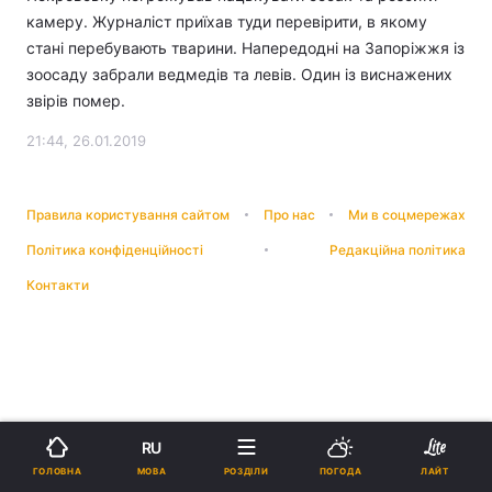
камеру. Журналіст приїхав туди перевірити, в якому
стані перебувають тварини. Напередодні на Запоріжжя із
зоосаду забрали ведмедів та левів. Один із виснажених
звірів помер.
21:44, 26.01.2019
Правила користування сайтом
Про нас
Ми в соцмережах
Політика конфіденційності
Редакційна політика
Контакти
RU
МОВА
ГОЛОВНА
РОЗДІЛИ
ПОГОДА
ЛАЙТ