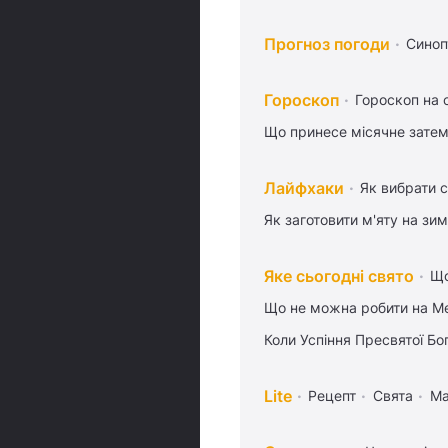
Прогноз погоди
Синоп
Гороскоп
Гороскоп на 
Що принесе місячне затем
Лайфхаки
Як вибрати с
Як заготовити м'яту на зи
Яке сьогодні свято
Що
Що не можна робити на Ме
Коли Успіння Пресвятої Бо
Lite
Рецепт
Свята
Ма