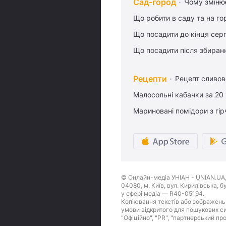
Сад-город
Чому змінює
Що робити в саду та на гор
Що посадити до кінця сер
Що посадити після збиран
Рецепти
Рецепт сливово
Малосольні кабачки за 20
Мариновані помідори з гі
© Онлайн-медіа УНІАН - UNIAN.UA, 
04080, м. Київ, вул. Кирилівська, 
у сфері медіа — R40-05194.
Копіювання текстів або зображень,
умови відкритого для пошукових си
"Офіційно", "PR", "партнерський пр