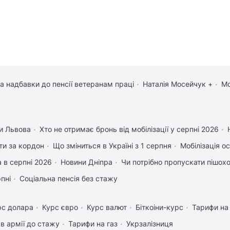
та надбавки до пенсії ветеранам праці
Наталія Мосейчук +
Мо
и Львова
Хто не отримає бронь від мобілізації у серпні 2026
ати за кордон
Що зміниться в Україні з 1 серпня
Мобілізація ос
 в серпні 2026
Новини Дніпра
Чи потрібно пропускати пішоход
рпні
Соціальна пенсія без стажу
рс долара
Курс євро
Курс валют
Біткоіни-курс
Тарифи на
в армії до стажу
Тарифи на газ
Укрзалізниця