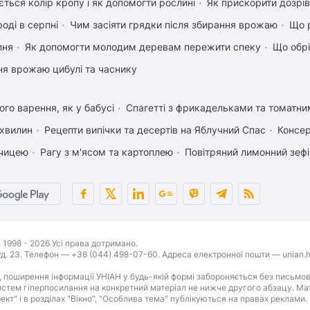
ться колір кропу і як допомогти рослині
Як прискорити дозрів
оді в серпні
Чим засіяти грядки після збирання врожаю
Що р
пня
Як допомогти молодим деревам пережити спеку
Що обрі
ня врожаю цибулі та часнику
го варення, як у бабусі
Спагетті з фрикадельками та томатн
 хвилин
Рецепти випічки та десертів на Яблучний Спас
Консер
рчицею
Рагу з м'ясом та картоплею
Повітряний лимонний зеф
1998 - 2026 Усі права дотримано.
буд. 23. Телефон — +38 (044) 498-07-60. Адреса електронної пошти — unian.h
 поширення інформації УНІАН у будь-якій формі забороняється без письмов
стем гіперпосилання на конкретний матеріал не нижче другого абзацу. Матер
оект" і в розділах "Вікно", "Особлива тема" публікуються на правах реклами.