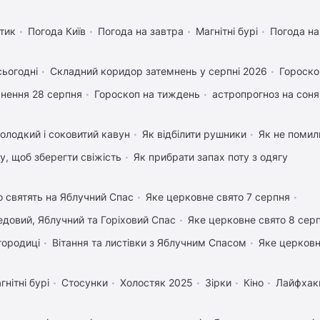
тик
Погода Київ
Погода на завтра
Магнітні бурі
Погода н
сьогодні
Складний коридор затемнень у серпні 2026
Гороско
нення 28 серпня
Гороскоп на тиждень
астропрогноз на соня
олодкий і соковитий кавун
Як відбілити рушники
Як не помили
му, щоб зберегти свіжість
Як прибрати запах поту з одягу
 святять на Яблучний Спас
Яке церковне свято 7 серпня
довий, Яблучний та Горіховий Спас
Яке церковне свято 8 сер
городиці
Вітання та листівки з Яблучним Спасом
Яке церковн
гнітні бурі
Стосунки
Холостяк 2025
Зірки
Кіно
Лайфхак