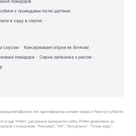
ання помідорів
обити з трояндами після цвітіння
зати в саду в серпні
им соусом
Консервовані огірки як бочкові
вовані помідори
Сирна запіканка з рисом
ір
eadquoters@unian.net. Ідентифікатор онлайн-медіа в Реєстрі суб’єктів
ої згоди УНІАН. Цитування матеріалів сайту УНІАН дозволено за
іали з позначкою "Реклама", "НК", "Актуально", "Точка зору",