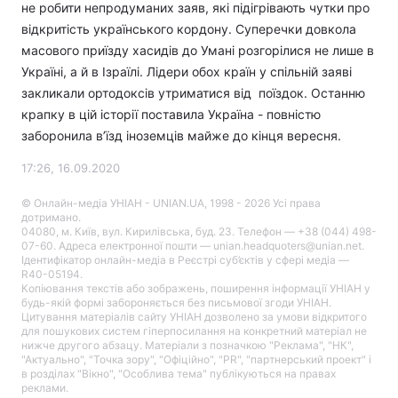
не робити непродуманих заяв, які підігрівають чутки про
відкритість українського кордону. Суперечки довкола
масового приїзду хасидів до Умані розгорілися не лише в
Україні, а й в Ізраїлі. Лідери обох країн у спільній заяві
закликали ортодоксів утриматися від поїздок. Останню
крапку в цій історії поставила Україна - повністю
заборонила в’їзд іноземців майже до кінця вересня.
17:26, 16.09.2020
© Онлайн-медіа УНІАН - UNIAN.UA, 1998 - 2026 Усі права
дотримано.
04080, м. Київ, вул. Кирилівська, буд. 23. Телефон — +38 (044) 498-
07-60. Адреса електронної пошти — unian.headquoters@unian.net.
Ідентифікатор онлайн-медіа в Реєстрі суб’єктів у сфері медіа —
R40-05194.
Копіювання текстів або зображень, поширення інформації УНІАН у
будь-якій формі забороняється без письмової згоди УНІАН.
Цитування матеріалів сайту УНІАН дозволено за умови відкритого
для пошукових систем гіперпосилання на конкретний матеріал не
нижче другого абзацу. Матеріали з позначкою "Реклама", "НК",
"Актуально", "Точка зору", "Офіційно", "PR", "партнерський проект" і
в розділах "Вікно", "Особлива тема" публікуються на правах
реклами.