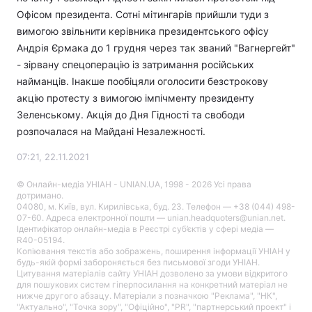
Офісом президента. Сотні мітингарів прийшли туди з
вимогою звільнити керівника президентського офісу
Андрія Єрмака до 1 грудня через так званий "Вагнергейт"
- зірвану спецоперацію із затримання російських
найманців. Інакше пообіцяли оголосити безстрокову
акцію протесту з вимогою імпічменту президенту
Зеленському. Акція до Дня Гідності та свободи
розпочалася на Майдані Незалежності.
07:21, 22.11.2021
© Онлайн-медіа УНІАН - UNIAN.UA, 1998 - 2026 Усі права
дотримано.
04080, м. Київ, вул. Кирилівська, буд. 23. Телефон — +38 (044) 498-
07-60. Адреса електронної пошти — unian.headquoters@unian.net.
Ідентифікатор онлайн-медіа в Реєстрі суб’єктів у сфері медіа —
R40-05194.
Копіювання текстів або зображень, поширення інформації УНІАН у
будь-якій формі забороняється без письмової згоди УНІАН.
Цитування матеріалів сайту УНІАН дозволено за умови відкритого
для пошукових систем гіперпосилання на конкретний матеріал не
нижче другого абзацу. Матеріали з позначкою "Реклама", "НК",
"Актуально", "Точка зору", "Офіційно", "PR", "партнерський проект" і