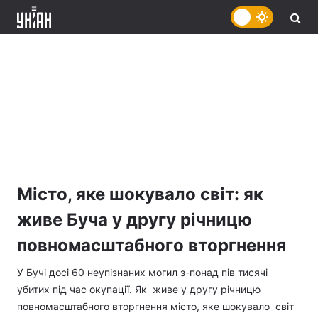
Місто, яке шокувало світ: як
живе Буча у другу річницю
повномасштабного вторгнення
У Бучі досі 60 неупізнаних могил з-понад пів тисячі
убитих під час окупації. Як живе у другу річницю
повномасштабного вторгнення місто, яке шокувало світ