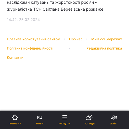
наслідками катувань та жорстокості росіян -
журналістка ТСН Світлана Березівська розкаже.
14:42, 25.02.2024
Правила користування сайтом
Про нас
Ми в соцмережах
Політика конфіденційності
Редакційна політика
Контакти
RU
МОВА
ГОЛОВНА
РОЗДІЛИ
ПОГОДА
ЛАЙТ