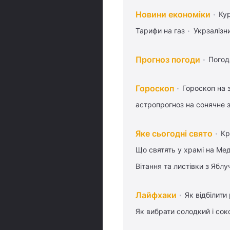
Новини економіки
Ку
Тарифи на газ
Укрзалізн
Прогноз погоди
Погод
Гороскоп
Гороскоп на 
астропрогноз на сонячне 
Яке сьогодні свято
Кр
Що святять у храмі на Ме
Вітання та листівки з Ябл
Лайфхаки
Як відбілити
Як вибрати солодкий і сок