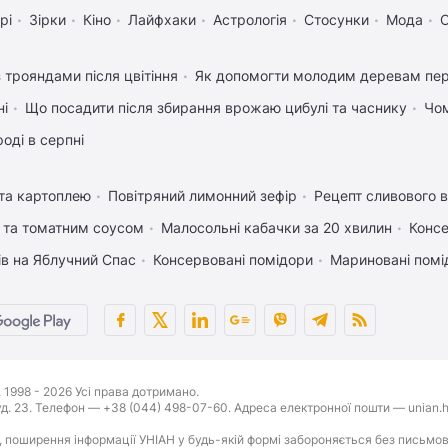
рі
Зірки
Кіно
Лайфхаки
Астрологія
Стосунки
Мода
С
 трояндами після цвітіння
Як допомогти молодим деревам пе
ні
Що посадити після збирання врожаю цибулі та часнику
Чом
оді в серпні
 та картоплею
Повітряний лимонний зефір
Рецепт сливового в
 та томатним соусом
Малосольні кабачки за 20 хвилин
Консе
ів на Яблучний Спас
Консервовані помідори
Мариновані помі
1998 - 2026 Усі права дотримано.
буд. 23. Телефон — +38 (044) 498-07-60. Адреса електронної пошти — unian.h
 поширення інформації УНІАН у будь-якій формі забороняється без письмов