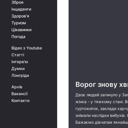
Зброя
Інциденти
Здоров'я
Туризм
Цікавинки
Погода
Відео з Youtube
Статті
Інтерв'ю
Думки
Лонгріди
Ворог знову х
Архів
Вакансії
Двоє людей загинуло у Зап
Контакти
жінка - у тяжкому стані. 
гуртожиток, заклади харчу
знімали наслідки вибухів.
Бажаємо дівчатам якнайш