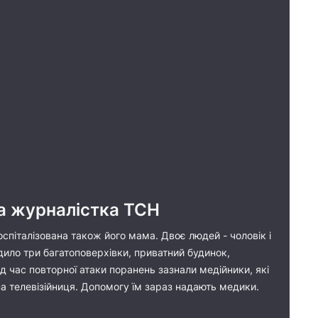
а журналістка ТСН
оспіталізована також його мама. Двоє людей - чоловік і
дило три багатоповерхівки, приватний будинок,
д час повторної атаки поранень зазнали медійники, які
на телевізійниця. Допомогу їм зараз надають медики.