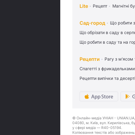
Lite
Рецепт
Магнітні бу
Сад-город
Що робити з
Що обрізати в саду в серп
Що робити в саду та на гор
Рецепти
Рагу з м'ясом
Спагетті з фрикадельками
Рецепти випічки та десерт
© Онлайн-медіа УНІАН - UNIAN.UA, 
04080, м. Київ, вул. Кирилівська, 
у сфері медіа — R40-05194.
Копіювання текстів або зображень,