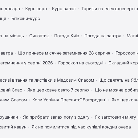
рс долара
Курс євро
Курс валют
Тарифи на електроенергію
иця
Біткоіни-курс
а на місяць
Синоптик
Погода Київ
Погода на завтра
Магні
завтра
Що принесе місячне затемнення 28 серпня
Гороскоп 
затемнення у серпні 2026
Гороскоп на сьогодні
Складний кор
асиві вітання та листівки з Медовим Спасом
Що святять на Яб
довий Спас
Яке церковне свято 7 серпня
Що не можна робити
учним Спасом
Коли Успіння Пресвятої Богородиці
Яке церковн
 рушники
Як прибрати запах поту з одягу
Як заготовити м'яту
овитий кавун
Як не помилитися під час купівлі кондиціонера