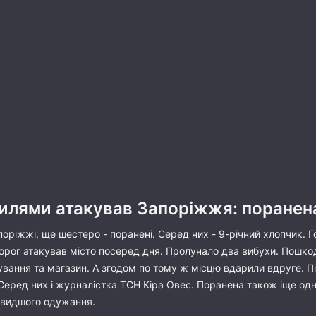
вилями атакував Запоріжжя: поранен
оріжжі, ще шестеро - поранені. Серед них - 9-річний хлопчик. Г
Ворог атакував місто посеред дня. Пролунало два вибухи. Пошко
вання та магазин. А згодом по тому ж місцю вдарили вдруге. Пі
 Серед них і журналістка ТСН Кіра Овес. Поранена також іще од
видшого одужання.