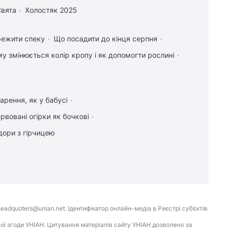
вята
Холостяк 2025
режити спеку
Що посадити до кінця серпня
у змінюється колір кропу і як допомогти рослині
арення, як у бабусі
рвовані огірки як бочкові
дори з гірчицею
eadquoters@unian.net. Ідентифікатор онлайн-медіа в Реєстрі суб’єктів
ої згоди УНІАН. Цитування матеріалів сайту УНІАН дозволено за