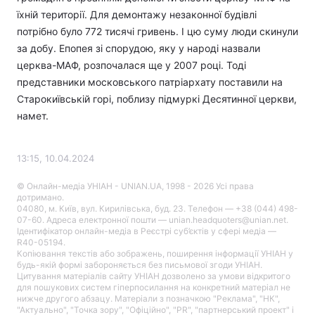
їхній території. Для демонтажу незаконної будівлі
потрібно було 772 тисячі гривень. І цю суму люди скинули
за добу. Епопея зі спорудою, яку у народі назвали
церква-МАФ, розпочалася ще у 2007 році. Тоді
представники московського патріархату поставили на
Старокиївській горі, поблизу підмуркі Десятинної церкви,
намет.
13:15, 10.04.2024
© Онлайн-медіа УНІАН - UNIAN.UA, 1998 - 2026 Усі права
дотримано.
04080, м. Київ, вул. Кирилівська, буд. 23. Телефон — +38 (044) 498-
07-60. Адреса електронної пошти — unian.headquoters@unian.net.
Ідентифікатор онлайн-медіа в Реєстрі суб’єктів у сфері медіа —
R40-05194.
Копіювання текстів або зображень, поширення інформації УНІАН у
будь-якій формі забороняється без письмової згоди УНІАН.
Цитування матеріалів сайту УНІАН дозволено за умови відкритого
для пошукових систем гіперпосилання на конкретний матеріал не
нижче другого абзацу. Матеріали з позначкою "Реклама", "НК",
"Актуально", "Точка зору", "Офіційно", "PR", "партнерський проект" і